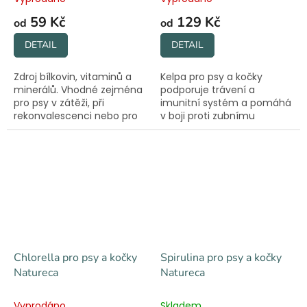
59 Kč
129 Kč
od
od
DETAIL
DETAIL
Zdroj bílkovin, vitaminů a
Kelpa pro psy a kočky
minerálů. Vhodné zejména
podporuje trávení a
pro psy v zátěži, při
imunitní systém a pomáhá
rekonvalescenci nebo pro
v boji proti zubnímu
psí seniory. 100% přírodní.
kameni. 100% přírodní
složení bez chemie.
Chlorella pro psy a kočky
Spirulina pro psy a kočky
Natureca
Natureca
Vyprodáno
Skladem