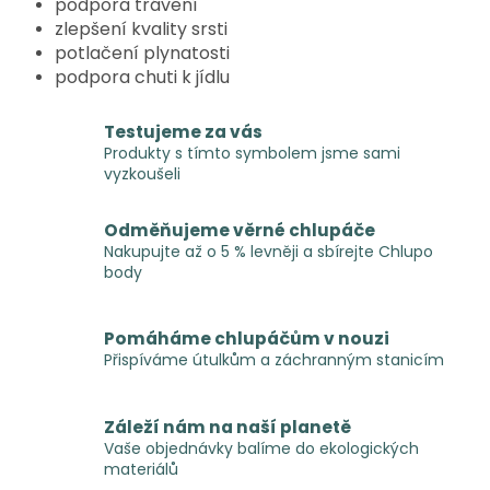
podpora trávení
zlepšení kvality srsti
potlačení plynatosti
podpora chuti k jídlu
Testujeme za vás
Produkty s tímto symbolem jsme sami
vyzkoušeli
Odměňujeme věrné chlupáče
Nakupujte až o 5 % levněji a sbírejte Chlupo
body
Pomáháme chlupáčům v nouzi
Přispíváme útulkům a záchranným stanicím
Záleží nám na naší planetě
Vaše objednávky balíme do ekologických
materiálů