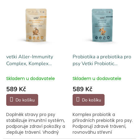
V
r
ý
o
p
d
i
u
s
k
p
t
r
ů
o
d
vetki Aller-Immunity
Probiotika a prebiotika pro
u
Complex, Komplex
psy Vetki Probiotic
k
imunita, kůže, vitalita 84 g
Complex 81 g
t
Skladem u dodavatele
Skladem u dodavatele
ů
589 Kč
589 Kč
Do košíku
Do košíku
Doplněk stravy pro psy
Komplex probiotik a
stabilizuje imunitní systém,
přírodních prebiotik pro psy.
podporuje zdraví pokožky a
Podporují zdravé trávení,
zlepšuje trávení. Vhodný
rovnováhu střevní
při nadměrném drbání a
mikroflóry a silnou imunitu.