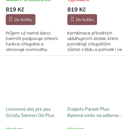
819 Kč
819 Kč
Do košíku
Do košíku
Průjem už nemá šanci.
Kombinace přírodních
Darmfit podporuje střevní
uklidňujících složek, které
funkce chlupáče a
pomáhají chlupáčům
obnovuje rovnováhu
zůstat v klidu a pohodě i ve
trávení během akutního
stresových situacích.
průjmu a po něm.
Lososový olej pro psy
Ecopets Parazit Plus
Grizzly Salmon Oil Plus
Bylinná směs na odčervení
100 g