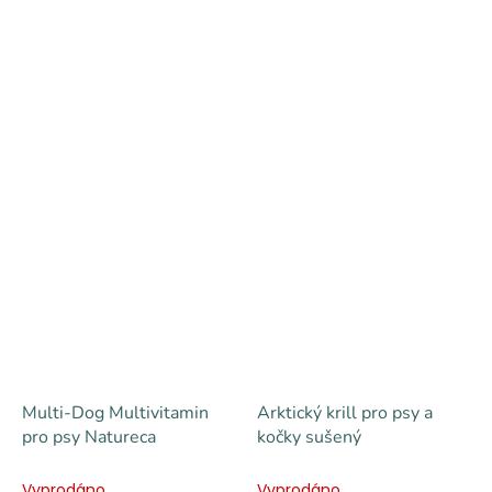
krvinek, nachlazení,
přítomnost toxických kovů
v organismu, zažívací
potíže,...
Multi-Dog Multivitamin
Arktický krill pro psy a
pro psy Natureca
kočky sušený
Vyprodáno
Vyprodáno