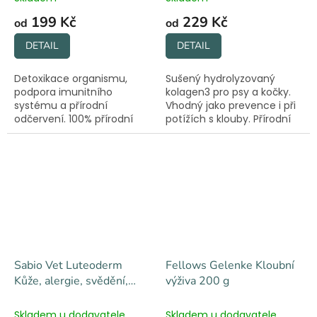
199 Kč
229 Kč
od
od
DETAIL
DETAIL
Detoxikace organismu,
Sušený hydrolyzovaný
podpora imunitního
kolagen3 pro psy a kočky.
systému a přírodní
Vhodný jako prevence i při
odčervení. 100% přírodní
potížích s klouby. Přírodní
složení bez chemie.
složení bez chemie.
Sabio Vet Luteoderm
Fellows Gelenke Kloubní
Kůže, alergie, svědění,
výživa 200 g
línání - 30 kapslí
Skladem u dodavatele
Skladem u dodavatele