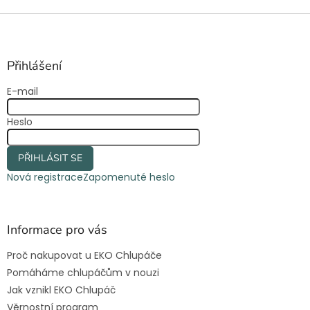
Z
á
p
a
Přihlášení
t
E-mail
í
Heslo
PŘIHLÁSIT SE
Nová registrace
Zapomenuté heslo
Informace pro vás
Proč nakupovat u EKO Chlupáče
Pomáháme chlupáčům v nouzi
Jak vznikl EKO Chlupáč
Věrnostní program