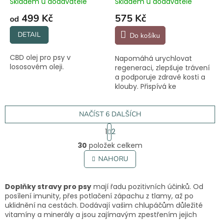
Skladem u dodavatele
Skladem u dodavatele
499 Kč
575 Kč
od
DETAIL
Do košíku
CBD olej pro psy v
Napomáhá urychlovat
lososovém oleji.
regeneraci, zlepšuje trávení
a podporuje zdravé kosti a
klouby. Přispívá ke
snadnějšímu zvládání
stresu.
NAČÍST 6 DALŠÍCH
S
1
2
t
O
r
30
položek celkem
v
á
l
NAHORU
n
á
k
o
d
v
a
Doplňky stravy pro psy
mají řadu pozitivních účinků. Od
á
c
posílení imunity, přes potlačení zápachu z tlamy, až po
n
í
uklidnění na cestách. Dodávají vašim chlupáčům důležité
í
p
vitamíny a minerály a jsou zajímavým zpestřením jejich