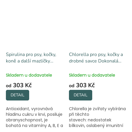
a zlepšit zdraví vašich psů.
a zlepšit zdraví vašich psů.
Doporučeno pro aktivní
Doporučeno pro dospělé
pracující a...
psy s trávícími...
Spirulina pro psy, kočky,
Chlorella pro psy, kočky a
koně a další mazlíčky
drobné savce Dokonalá
Dokonalá láska B02
Láska
Skladem u dodavatele
Skladem u dodavatele
303 Kč
303 Kč
od
od
DETAIL
DETAIL
Antioxidant, vyrovnává
Chlorella je zvířaty vybírána
hladinu cukru v krvi, posiluje
při těchto
obranyschopnost, je
stavech: nedostatek
bohatá na vitamíny A, B, E a
bílkovin, oslabený imunitní
K.
systém, nízký počet bílých