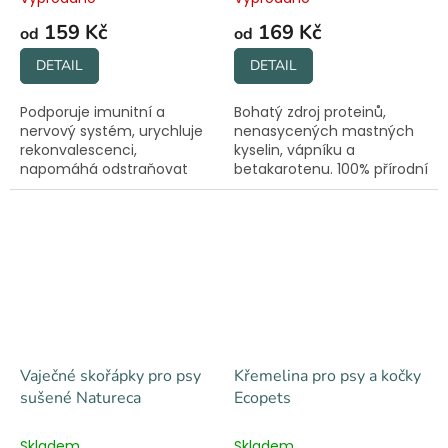
159 Kč
169 Kč
od
od
DETAIL
DETAIL
Podporuje imunitní a
Bohatý zdroj proteinů,
nervový systém, urychluje
nenasycených mastných
rekonvalescenci,
kyselin, vápníku a
napomáhá odstraňovat
betakarotenu. 100% přírodní
zubní plak i kámen,
složení a celá řada
detoxikuje organismus.
pozitivních účinků.
Vaječné skořápky pro psy
Křemelina pro psy a kočky
sušené Natureca
Ecopets
Skladem
Skladem