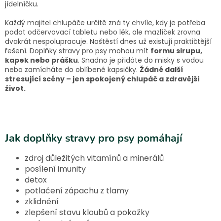
r
jídelníčku.
v
k
Každý majitel chlupáče určitě zná ty chvíle, kdy je potřeba
y
podat odčervovací tabletu nebo lék, ale mazlíček zrovna
v
dvakrát nespolupracuje. Naštěstí dnes už existují praktičtější
ý
řešení. Doplňky stravy pro psy mohou mít
formu sirupu,
p
kapek nebo prášku
. Snadno je přidáte do misky s vodou
i
nebo zamícháte do oblíbené kapsičky.
Žádné další
s
stresující scény – jen spokojený chlupáč a zdravější
u
život.
Jak doplňky stravy pro psy pomáhají
zdroj důležitých vitamínů a minerálů
posílení imunity
detox
potlačení zápachu z tlamy
zklidnění
zlepšení stavu kloubů a pokožky