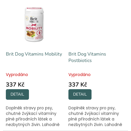
vykusování kůže a tlapek.
Forma prášku.
Brit Dog Vitamins Mobility
Brit Dog Vitamins
Postbiotics
Vyprodáno
Vyprodáno
337 Kč
337 Kč
DETAIL
DETAIL
Doplněk stravy pro psy,
Doplněk stravy pro psy,
chutné žvýkací vitamíny
chutné žvýkací vitamíny
plné přírodních látek a
plné přírodních látek a
nezbytných živin. Lahodně
nezbytných živin. Lahodně
snadný způsob, jak podpořit
snadný způsob, jak podpořit