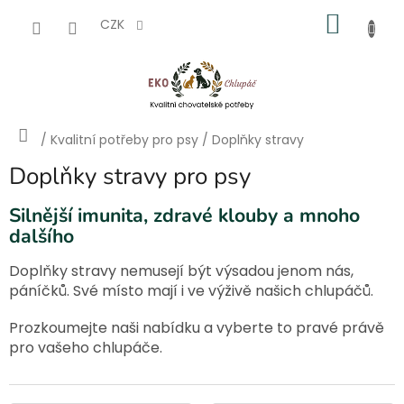
Přejít
NÁKU
na
CZK
obsah
KOŠÍK
Domů
/
Kvalitní potřeby pro psy
/
Doplňky stravy
Doplňky stravy pro psy
Silnější imunita, zdravé klouby a mnoho
dalšího
Doplňky stravy nemusejí být výsadou jenom nás,
páníčků. Své místo mají i ve výživě našich chlupáčů.
Prozkoumejte naši nabídku a vyberte to pravé právě
pro vašeho chlupáče.