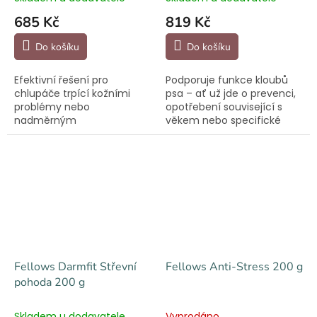
685 Kč
819 Kč
Do košíku
Do košíku
Efektivní řešení pro
Podporuje funkce kloubů
chlupáče trpící kožními
psa – ať už jde o prevenci,
problémy nebo
opotřebení související s
nadměrným
věkem nebo specifické
línáním. Zklidňuje kůži a
problémy, jako je
podporuje růst zdravé
osteoartróza.
srsti. Bez kortikoidů.
Fellows Darmfit Střevní
Fellows Anti-Stress 200 g
pohoda 200 g
Skladem u dodavatele
Vyprodáno