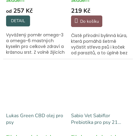
Skladem
Skladem
257 Kč
219 Kč
od
DETAIL
Do košíku
Vyvážený poměr omega-3
Čistě přírodní bylinná kúra,
a omega-6 mastných
která pomáhá šetrně
kyselin pro celkové zdraví a
vyčistit střeva psů i koček
krásnou srst. Z volně žijících
od parazitů, a to úplně bez
a udržitelně odlovených
chemie. Vhodné i pro
aljašských ryb.
štěňátka.
Lukas Green CBD olej pro
Sabio Vet Sabiflor
psy
Prebiotika pro psy 21
sáčků