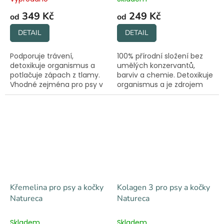
349 Kč
249 Kč
od
od
DETAIL
DETAIL
Podporuje trávení,
100% přírodní složení bez
detoxikuje organismus a
umělých konzervantů,
potlačuje zápach z tlamy.
barviv a chemie. Detoxikuje
Vhodné zejména pro psy v
organismus a je zdrojem
zátěži či po zákroku. 100%
vitaminů, minerálů a
přírodní složení.
chlorofylu.
Křemelina pro psy a kočky
Kolagen 3 pro psy a kočky
Natureca
Natureca
Skladem
Skladem