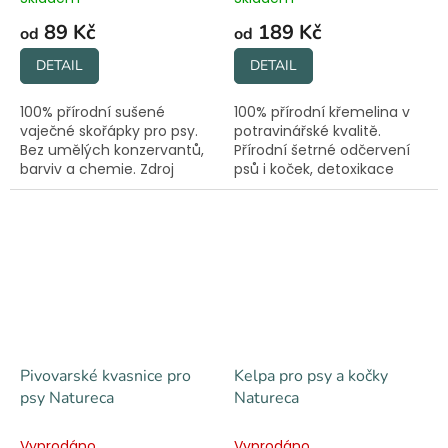
89 Kč
189 Kč
od
od
DETAIL
DETAIL
100% přírodní sušené
100% přírodní křemelina v
vaječné skořápky pro psy.
potravinářské kvalitě.
Bez umělých konzervantů,
Přírodní šetrné odčervení
barviv a chemie. Zdroj
psů i koček, detoxikace
vápníku, elastinu a
organismu a podpora
kolagenu.
správné peristaltiky střev.
Pivovarské kvasnice pro
Kelpa pro psy a kočky
psy Natureca
Natureca
Vyprodáno
Vyprodáno