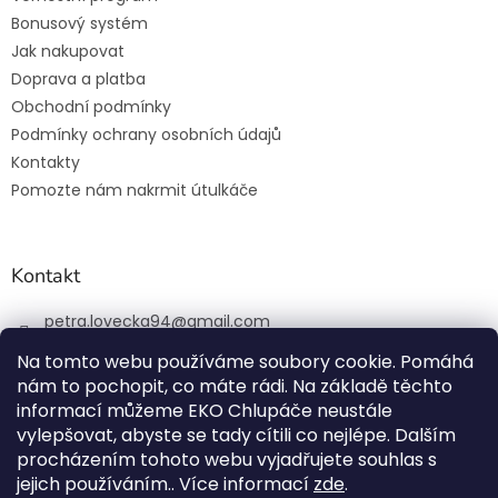
Bonusový systém
Jak nakupovat
Doprava a platba
Obchodní podmínky
Podmínky ochrany osobních údajů
Kontakty
Pomozte nám nakrmit útulkáče
Kontakt
petra.lovecka94
@
gmail.com
+420 774 131 648
Na tomto webu používáme soubory cookie. Pomáhá
nám to pochopit, co máte rádi. Na základě těchto
ekochlupac.cz
informací můžeme EKO Chlupáče neustále
vylepšovat, abyste se tady cítili co nejlépe. Dalším
procházením tohoto webu vyjadřujete souhlas s
jejich používáním.. Více informací
zde
.
Vytvořil Shoptet