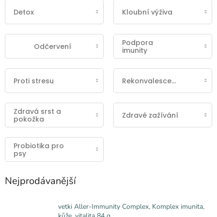
Detox
Kloubní výživa
Podpora
Odčervení
imunity
Proti stresu
Rekonvalescence
Zdravá srst a
Zdravé zažívání
pokožka
Probiotika pro
psy
Nejprodávanější
vetki Aller-Immunity Complex, Komplex imunita,
kůže, vitalita 84 g