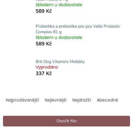
Skladem u dodavatele
589 Kč
Probiotika a prebiotika pro psy Vetki Probiotic
Complex 81 g
Skladem u dodavatele
589 Kč
Brit Dog Vitamins Mobility
Vyprodáno
337 Kč
Ř
a
Nejprodávanější
Nejlevnější
Nejdražší
Abecedně
z
e
n
Otevřít filtr
í
p