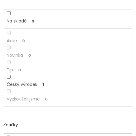
u
k
t
Na skladě
3
ů
Akce
0
Novinka
0
Tip
0
Český výrobek
1
Vyzkoušeli jsme
0
Značky