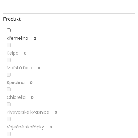
Produkt
Křemelina
2
Kelpa
0
Mořská řasa
0
Spirulina
0
Chlorella
0
Pivovarské kvasnice
0
Vaječné skořápky
0