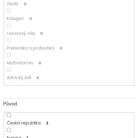
Zeolit
0
Kolagen
0
Lososový olej
0
Prebiotika a probiotika
0
Multivitamin
0
Arktický krill
0
Původ
Česká republika
2
Evropa
1