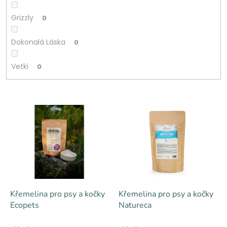
Grizzly
0
Dokonalá Láska
0
Vetki
0
V
ý
p
i
s
p
r
o
d
Křemelina pro psy a kočky
Křemelina pro psy a kočky
u
Ecopets
Natureca
k