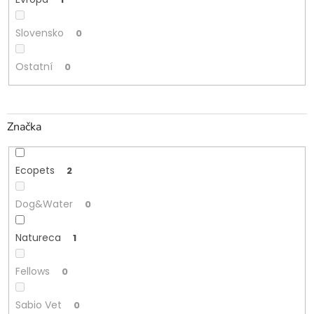
Slovensko
0
Ostatní
0
Značka
Ecopets
2
Dog&Water
0
Natureca
1
Fellows
0
Sabio Vet
0