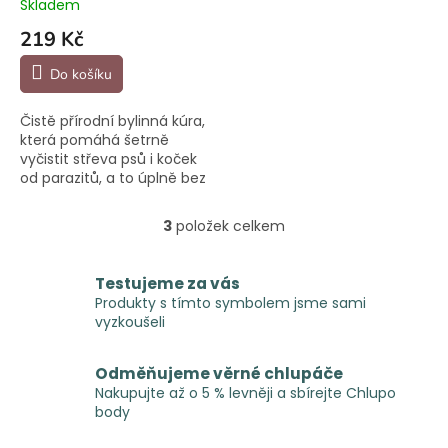
Skladem
219 Kč
Do košíku
Čistě přírodní bylinná kúra,
která pomáhá šetrně
vyčistit střeva psů i koček
od parazitů, a to úplně bez
chemie. Vhodné i pro
štěňátka.
3
položek celkem
O
v
l
Testujeme za vás
á
Produkty s tímto symbolem jsme sami
d
vyzkoušeli
a
c
í
Odměňujeme věrné chlupáče
p
Nakupujte až o 5 % levněji a sbírejte Chlupo
r
body
v
k