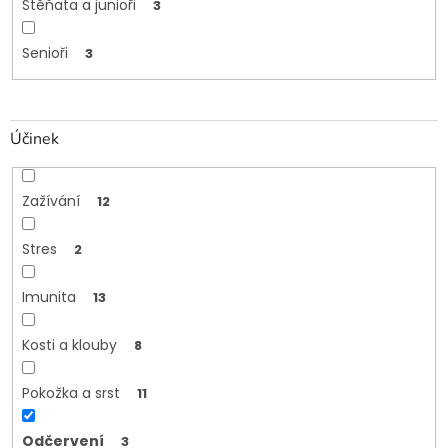
Štěňata a junioři
3
Senioři
3
Účinek
Zažívání
12
Stres
2
Imunita
13
Kosti a klouby
8
Pokožka a srst
11
Odčervení
3