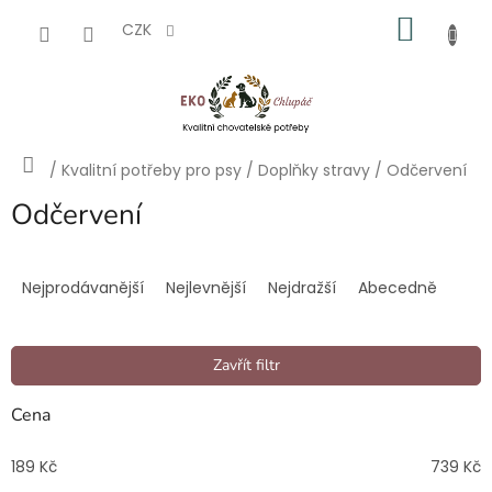
Přejít
NÁKU
na
CZK
obsah
KOŠÍK
Domů
/
Kvalitní potřeby pro psy
/
Doplňky stravy
/
Odčervení
Odčervení
Ř
a
Nejprodávanější
Nejlevnější
Nejdražší
Abecedně
z
e
n
Zavřít filtr
í
p
Cena
r
o
189
Kč
739
Kč
d