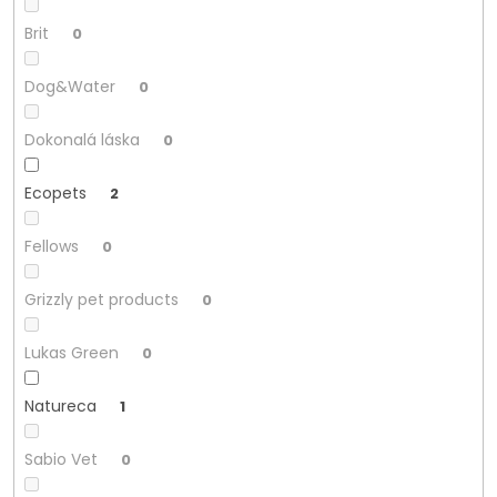
Brit
0
Dog&Water
0
Dokonalá láska
0
Ecopets
2
Fellows
0
Grizzly pet products
0
Lukas Green
0
Natureca
1
Sabio Vet
0