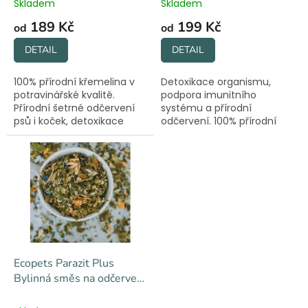
t
Skladem
Skladem
ů
189 Kč
199 Kč
od
od
DETAIL
DETAIL
100% přírodní křemelina v
Detoxikace organismu,
potravinářské kvalitě.
podpora imunitního
Přírodní šetrné odčervení
systému a přírodní
psů i koček, detoxikace
odčervení. 100% přírodní
organismu a podpora
složení bez chemie.
správné peristaltiky střev.
Ecopets Parazit Plus
Bylinná směs na odčervení
100 g