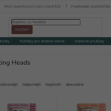
PROČ NAKUPOVAT U EKO CHLUPÁČE
POMÁHÁME CHLUPÁČŮM 
HLEDAT
 kočky
Potřeby pro drobné savce
Dárkové poukazy
king Heads
odávanější
Nejlevnější
Nejdražší
Abecedně