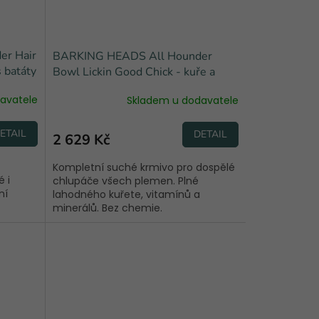
r Hair
BARKING HEADS All Hounder
 batáty
Bowl Lickin Good Chick - kuře a
rýže 12 kg
avatele
Skladem u dodavatele
ETAIL
DETAIL
2 629 Kč
Kompletní suché krmivo pro dospělé
 i
chlupáče všech plemen. Plné
ní
lahodného kuřete, vitamínů a
minerálů. Bez chemie.