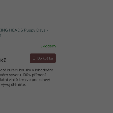
ING HEADS Puppy Days -
í
Skladem
Do košíku
 Kč
até kuřecí kousky v lahodném
ém vývaru. 100% přírodní
etní vlhké krmivo pro zdravý
a vývoj štěněte.
O
v
l
á