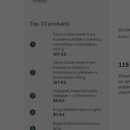
Značky
Top 10 produktů
BARK
Terra Canis Grain Free
kuřec
Konzerva Králík s cuketou,
meruňkou a saturejkou
400 g
127 Kč
Terra Canis Grain Free
119
Konzerva Zvěřina s
bramborem, jablkem a
Šťavn
brusinkami 400 g
ve v
127 Kč
sníž
Yogupet Jogurt pro psy
všech
Helppet – s ženšenem
66 Kč
Rogy Mořské ryby na grilu
87 Kč
Rogy Krůta s kachnou na
grilu