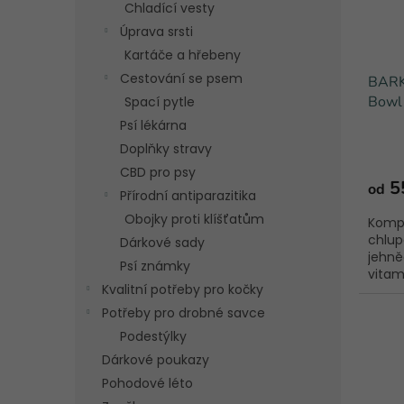
Chladící vesty
Úprava srsti
Kartáče a hřebeny
Cestování se psem
BARK
Bowl 
Spací pytle
rýží
Psí lékárna
Doplňky stravy
CBD pro psy
5
od
Přírodní antiparazitika
Obojky proti klíšťatům
Kompl
chlup
Dárkové sady
jehně
Psí známky
vitam
Kvalitní potřeby pro kočky
Potřeby pro drobné savce
Podestýlky
Dárkové poukazy
Pohodové léto