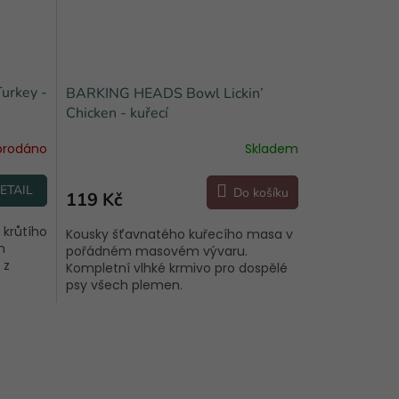
urkey -
BARKING HEADS Bowl Lickin’
Chicken - kuřecí
prodáno
Skladem
ETAIL
Do košíku
119 Kč
krůtího
Kousky šťavnatého kuřecího masa v
m
pořádném masovém vývaru.
 z
Kompletní vlhké krmivo pro dospělé
psy všech plemen.