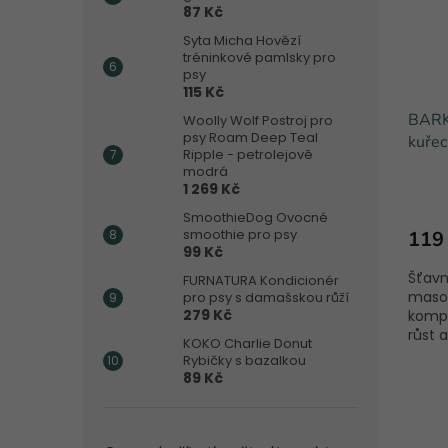
87 Kč
Syta Micha Hovězí
tréninkové pamlsky pro
psy
115 Kč
BARK
Woolly Wolf Postroj pro
psy Roam Deep Teal
kuřec
Ripple - petrolejově
modrá
1 269 Kč
SmoothieDog Ovocné
smoothie pro psy
119
99 Kč
Šťavn
FURNATURA Kondicionér
masov
pro psy s damašskou růží
279 Kč
kompl
růst 
KOKO Charlie Donut
Rybičky s bazalkou
89 Kč