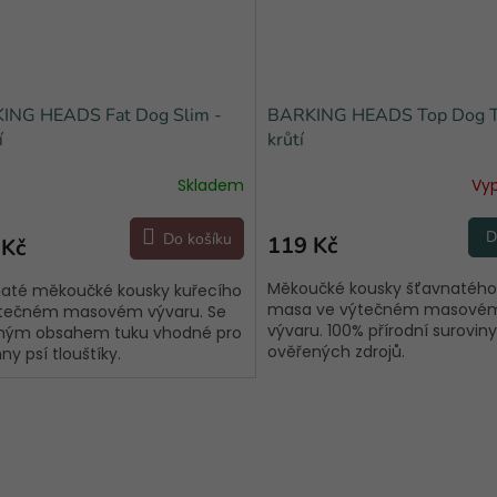
ING HEADS Fat Dog Slim -
BARKING HEADS Top Dog T
í
krůtí
Skladem
Vy
D
Do košíku
119 Kč
 Kč
Měkoučké kousky šťavnatého 
até měkoučké kousky kuřecího
masa ve výtečném masové
ýtečném masovém vývaru. Se
vývaru. 100% přírodní suroviny
eným obsahem tuku vhodné pro
ověřených zdrojů.
ny psí tlouštíky.