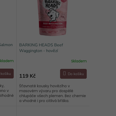
Salmon
BARKING HEADS Beef
Waggington - hovězí
Skladem
Skladem
 košíku
Do košíku
119 Kč
ky,
Šťavnaté kousky hovězího v
hno v
masovém vývaru pro dospělé
 Vhodné
chlupáče všech plemen. Bez chemie
a vhodné i pro citlivá bříška.