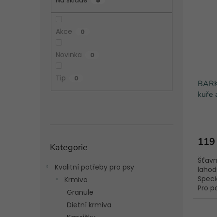
p
a
5
i
r
n
s
o
e
p
d
Akce
l
0
r
u
o
k
Novinka
0
d
t
u
ů
Tip
0
BARK
k
kuře 
t
ů
Přeskočit
119
Kategorie
kategorie
Šťavn
Kvalitní potřeby pro psy
laho
Speci
Krmivo
Pro p
Granule
Dietní krmiva