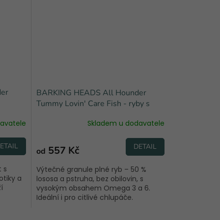
er
BARKING HEADS All Hounder
Tummy Lovin' Care Fish - ryby s
batáty
avatele
Skladem u dodavatele
ETAIL
DETAIL
557 Kč
od
t s
Výtečné granule plné ryb – 50 %
otiky a
lososa a pstruha, bez obilovin, s
í
vysokým obsahem Omega 3 a 6.
Ideální i pro citlivé chlupáče.