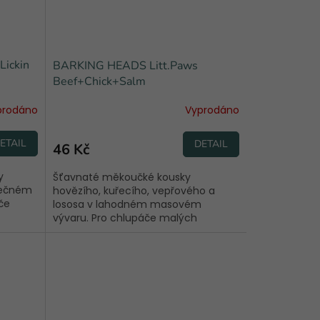
ickin
BARKING HEADS Litt.Paws
Beef+Chick+Salm
prodáno
Vyprodáno
ETAIL
DETAIL
46 Kč
y
Šťavnaté měkoučké kousky
tečném
hovězího, kuřecího, vepřového a
če
lososa v lahodném masovém
vývaru. Pro chlupáče malých
plemen.