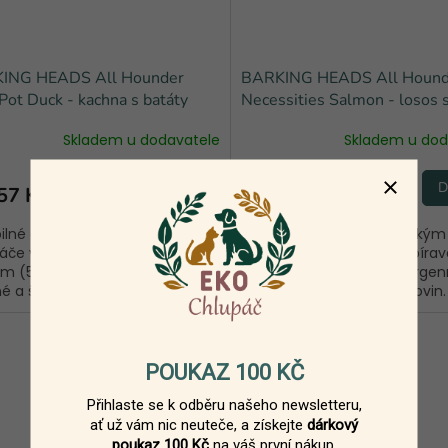
ING HEADS All Hounder
BARKING HEADS All Hounde
Pot Duck - kachna s batáty
Necessities Salmon - losos s
Skladem u dodavatele
Skladem u dod
DETAIL
D
57 Kč
557 Kč
od
ilné granule pro dospělé
Výtečné granule se skotským
áče všech plemen. S kachním
lososem a batáty pro vybíravé
 (50 %), které je výživné,
citlivé chlupáče. Hypoalergen
é a šetrné k zažívání.
receptura bez rýže a obilovin.
POUKAZ 100 KČ
Přihlaste se k odběru našeho newsletteru,
ať už vám nic neuteče, a z
ískejte
dárkový
poukaz 100 Kč
na váš první nákup.