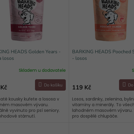
ING HEADS Golden Years -
BARKING HEADS Pooched 
a losos
- losos
Skladem u dodavatele
Do košíku
Do
 Kč
119 Kč
até kousky kuřete a lososa v
Losos, sardinky, zelenina, bylin
dném masovém vývaru.
vitamíny a minerály. To všec
álně vyvinuto pro psí seniory.
lahodném masovém vývaru.
ohodové stárnutí.
pro dospělé chlupáče.