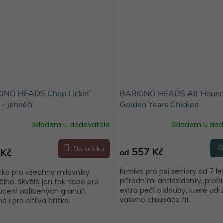
ING HEADS Chop Lickin’
BARKING HEADS All Hound
- jehněčí
Golden Years Chicken
Skladem u dodavatele
Skladem u dod
D
Do košíku
557 Kč
 Kč
od
Krmivo pro psí seniory od 7 le
čka pro všechny milovníky
přírodními antioxidanty, prebi
čího. Skvělá jen tak nebo pro
extra péčí o klouby, které udrž
cení oblíbených granulí.
vašeho chlupáče fit.
 i pro citlivá bříška.