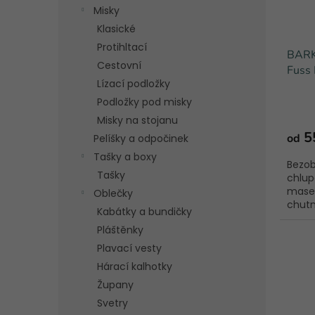
Misky
Klasické
Protihltací
BARK
Cestovní
Fuss 
Lízací podložky
Podložky pod misky
Misky na stojanu
5
od
Pelíšky a odpočinek
Tašky a boxy
Bezob
Tašky
chlup
masem
Oblečky
chutn
Kabátky a bundičky
Pláštěnky
Plavací vesty
Hárací kalhotky
Župany
Svetry