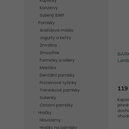
Kapsičky
Konzervy
Sušený BARF
Pamlsky
Arašídová másla
Jogurty a kefíry
Zmrzlina
Smoothie
BARK
Formičky a rollery
Lamb 
Masíčka
Dentální pamlsky
Proteinové tyčinky
119
Tréninkové pamlsky
Sušenky
Kapsi
Ostatní pamlsky
jehně
dochu
Hračky
Vhodná
Hlavolamy
Hračky na pamlsky