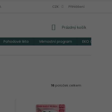
V NOUZI
JAK VZNIKL EKO CHLUPÁČ
CZK
Přihlášení
VĚRNOSTNÍ PROGRAM
NÁKUPNÍ
Prázdný košík
KOŠÍK
Pohodové léto
Věrnostní program
EKO Chlupáčův 
16
položek celkem