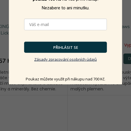
Nezabere to ani minutku.
ING HEADS All Hounder
BARKING HEADS Litt.Paws L
Lickin Good Lamb - jehně s
Chick+Tur
Skladem u dodavatele
Vy
PŘIHLÁSIT SE
DETAIL
D
Zásady zpracování osobních údajů
57 Kč
46 Kč
etní krmivo pro dospělé
Neodolatelně šťavnaté kousk
áče všech plemen. Kvalitní
kuřete a krůtího masa ve vý
Poukaz můžete využít při nákupu nad 700 Kč.
čí maso doplněného o důležité
masovém vývaru. Pro chlupá
íny a minerály. Bez chemie.
malých plemen.