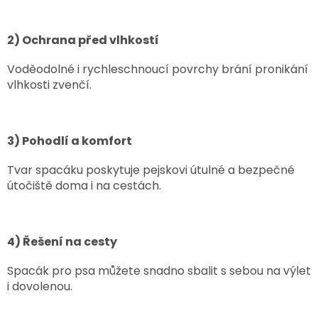
2) Ochrana před vlhkostí
Voděodolné i rychleschnoucí povrchy brání pronikání
vlhkosti zvenčí.
3) Pohodlí a komfort
Tvar spacáku poskytuje pejskovi útulné a bezpečné
útočiště doma i na cestách.
4) Řešení na cesty
Spacák pro psa můžete snadno sbalit s sebou na výlet
i dovolenou.