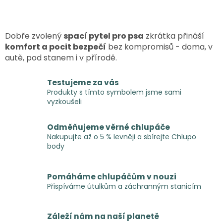
Dobře zvolený
spací pytel pro psa
zkrátka přináší
komfort a pocit bezpečí
bez kompromisů - doma, v
autě, pod stanem i v přírodě.
Testujeme za vás
Produkty s tímto symbolem jsme sami
vyzkoušeli
Odměňujeme věrné chlupáče
Nakupujte až o 5 % levněji a sbírejte Chlupo
body
Pomáháme chlupáčům v nouzi
Přispíváme útulkům a záchranným stanicím
Záleží nám na naší planetě