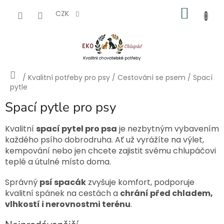
Přejít
NÁKU
na
CZK
obsah
KOŠÍK
Domů
/
Kvalitní potřeby pro psy
/
Cestování se psem
/
Spací
pytle
Spací pytle pro psy
Kvalitní
spací pytel pro psa
je nezbytným vybavením
každého psího dobrodruha. Ať už vyrážíte na výlet,
kempování nebo jen chcete zajistit svému chlupáčovi
teplé a útulné místo doma.
Správný
psí spacák
zvyšuje komfort, podporuje
kvalitní spánek na cestách a
chrání před chladem,
vlhkostí i nerovnostmi terénu
.