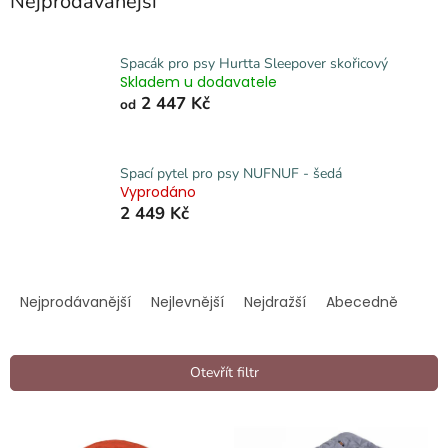
Nejprodávanější
Spacák pro psy Hurtta Sleepover skořicový
Skladem u dodavatele
2 447 Kč
od
Spací pytel pro psy NUFNUF - šedá
Vyprodáno
2 449 Kč
Ř
a
Nejprodávanější
Nejlevnější
Nejdražší
Abecedně
z
e
n
Otevřít filtr
í
p
V
r
ý