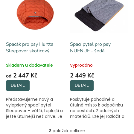
o
p
d
i
u
s
k
p
t
r
ů
o
d
Spacák pro psy Hurtta
Spací pytel pro psy
u
Sleepover skořicový
NUFNUF - šedá
k
t
Skladem u dodavatele
Vyprodáno
ů
2 447 Kč
2 449 Kč
od
DETAIL
DETAIL
Představujeme nový a
Poskytuje pohodlné a
vylepšený spací pytel
útulné místo k odpočinku
Sleepover – větší, teplejší a
na cestách. Z odolných
ještě útulnější než dříve. Je
materiálů. Lze jej rozložit a
to jako velká, útulná
používat jako deku.
jeskyně vytvořená
2
položek celkem
O
speciálně pro vašeho