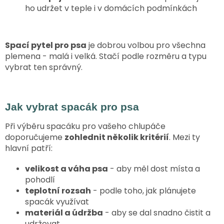
ho udržet v teple i v domácích podmínkách
Spací pytel pro psa
je dobrou volbou pro všechna
plemena - malá i velká. Stačí podle rozměru a typu
vybrat ten správný.
Jak vybrat spacák pro psa
Při výběru spacáku pro vašeho chlupáče
doporučujeme
zohlednit několik kritérií
. Mezi ty
hlavní patří:
velikost a váha psa
- aby měl dost místa a
pohodlí
teplotní rozsah
- podle toho, jak plánujete
spacák využívat
materiál a údržba
- aby se dal snadno čistit a
udržovat