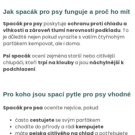
v
chlupatého kamaráda.
l
Tento...
Jak spacák pro psy funguje a proč ho mít
á
d
Spacák pro psy
poskytuje
ochranu proti chladu a
a
vlhkosti a zároveň tlumí nerovnosti podkladu
. To
c
je důležité nejen pokud vyrazíte s vaším čtyřnohým
í
parťákem kempovat, ale i doma.
p
r
Psí spacák
ocení zejména starší nebo citlivější
v
k
chlupáči, kteří
trpí na klouby
a jsou
náchylnější k
y
podchlazení
.
v
ý
p
i
Pro koho jsou spací pytle pro psy vhodné
s
u
Spacák pro psa
oceníte nejvíce, pokud:
často
cestujete
se svým parťákem
chodíte do přírody a rádi
kempujete
máte
pejska citlivého na chlad
a potřebujete