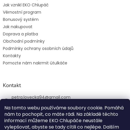
Jak vznikl EKO Chlupáč
Věrnostní program
Bonusový systém
Jak nakupovat
Doprava a platba
Obchodní podmínky
Podmínky ochrany osobních údajů
Kontakty
Pomozte nám nakrmit útulkáče
Kontakt
petra.lovecka94
@
gmail.com
+420 774 131 648
Na tomto webu používáme soubory cookie. Pomáhá
nám to pochopit, co máte rádi. Na základě těchto
ekochlupac.cz
informací můžeme EKO Chlupáče neustále
vylepšovat, abyste se tady cítili co nejlépe. Dalším