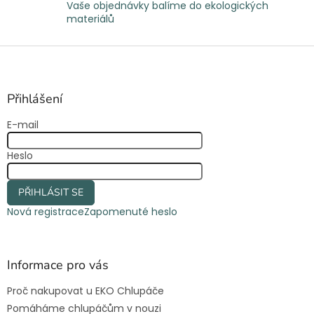
Vaše objednávky balíme do ekologických
materiálů
Z
á
p
a
Přihlášení
t
E-mail
í
Heslo
PŘIHLÁSIT SE
Nová registrace
Zapomenuté heslo
Informace pro vás
Proč nakupovat u EKO Chlupáče
Pomáháme chlupáčům v nouzi