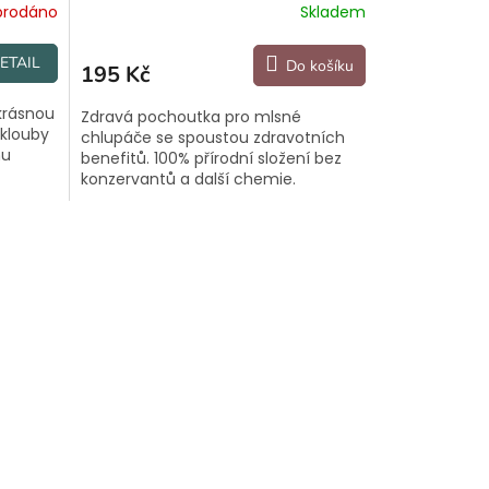
prodáno
Skladem
ETAIL
Do košíku
195 Kč
krásnou
Zdravá pochoutka pro mlsné
 klouby
chlupáče se spoustou zdravotních
mu
benefitů. 100% přírodní složení bez
konzervantů a další chemie.