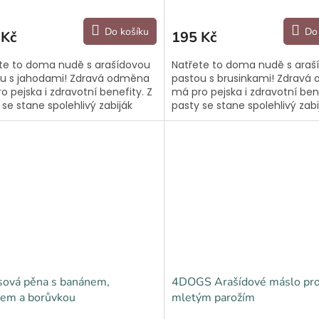
Do košíku
Do
 Kč
195 Kč
te to doma nudě s arašídovou
Natřete to doma nudě s araš
u s jahodami! Zdravá odměna
pastou s brusinkami! Zdravá
o pejska i zdravotní benefity. Z
má pro pejska i zdravotní bene
 se stane spolehlivý zabiják
pasty se stane spolehlivý zabi
nejlépe v kombinaci s lízací
nudy nejlépe v kombinaci s lí
kou...
podložkou...
sová pěna s banánem,
4DOGS Arašídové máslo pro
em a borůvkou
mletým parožím