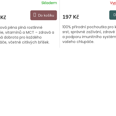
Skladem
Vy
D
Do košíku
197 Kč
 Kč
100% přírodní pochoutka pro 
ová pěna plná rostlinné
srst, správné zažívání, zdravé
ie, vitamínů a MCT – zdravá a
a podporu imunitního systé
á dobrota pro každého
vašeho chlupáče.
áče, včetně citlivých bříšek.