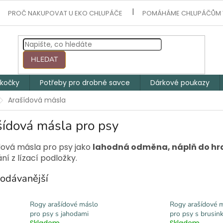
PROČ NAKUPOVAT U EKO CHLUPÁČE
POMÁHÁME CHLUPÁČŮM 
HLEDAT
 kočky
Potřeby pro drobné savce
Dárkové poukazy
Arašídová másla
šídová másla pro psy
dová másla pro psy jako
lahodná odměna, náplň do hrač
ání z lízací podložky
.
odávanější
Rogy arašídové máslo
Rogy arašídové 
pro psy s jahodami
pro psy s brusin