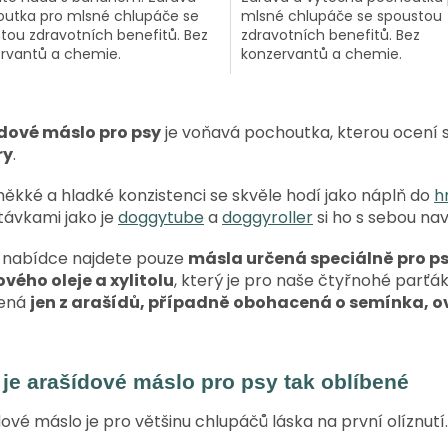
utka pro mlsné chlupáče se
mlsné chlupáče se spoustou
tou zdravotních benefitů. Bez
zdravotních benefitů. Bez
rvantů a chemie.
konzervantů a chemie.
O
v
dové máslo pro psy
je voňavá pochoutka, kterou ocení 
l
ry
.
á
d
a
ěkké a hladké konzistenci se skvěle hodí jako náplň do
h
c
távkami jako je
doggytube
a
doggyroller
si ho s sebou na
í
p
í nabídce najdete pouze
másla určená speciálně pro psy
r
vého oleje a xylitolu
, který je pro naše čtyřnohé parť
v
ená
jen z arašídů, případně obohacená o semínka, ov
k
y
v
ý
 je arašídové máslo pro psy tak oblíbené
p
i
ové máslo je pro většinu chlupáčů láska na první olíznutí.
s
u