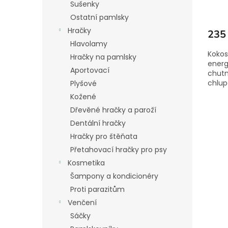
Sušenky
Ostatní pamlsky
Hračky
235
Hlavolamy
Kokos
Hračky na pamlsky
energ
Aportovací
chutn
chlup
Plyšové
Kožené
Dřevěné hračky a paroží
Dentální hračky
Hračky pro štěňata
Přetahovací hračky pro psy
Kosmetika
Šampony a kondicionéry
Proti parazitům
Venčení
Sáčky