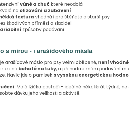
ntenzivní
vůně a chuť
, které neodolá
kvělé na
olizování a zabavení
ěkká textura
vhodná i pro štěňata a starší psy
ez škodlivých příměsí a sladidel
ariabilní
způsoby podávání
o s mírou - i arašídového másla
 je arašídové máslo pro psy velmi oblíbené,
není vhodné
řirozeně
bohaté na tuky
, a při nadměrném podávání moho
ze. Navíc jde o pamlsek
s vysokou energetickou hodn
učení
: Malá lžička postačí - ideálně několikrát týdně, ne
sobte dávku jeho velikosti a aktivitě.