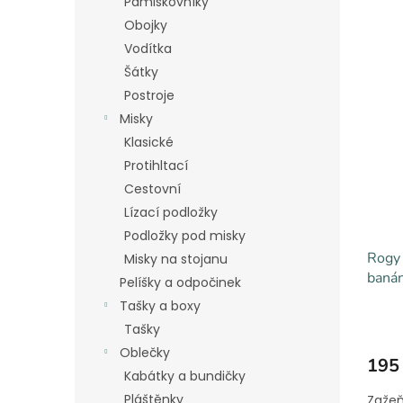
Pamlskovníky
Obojky
Vodítka
Šátky
Postroje
Misky
Klasické
Protihltací
Cestovní
Lízací podložky
Podložky pod misky
Rogy 
Misky na stojanu
baná
Pelíšky a odpočinek
Tašky a boxy
Tašky
Oblečky
195
Kabátky a bundičky
Pláštěnky
Zažeň