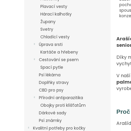
pocho
Plavací vesty
spous
Hárací kalhotky
konze
Župany
Svetry
Chladící vesty
Araší
Úprava srsti
senio
Kartáče a hřebeny
Díky m
Cestování se psem
vychy
Spací pytle
Psí lékárna
V naš
palmo
Doplňky stravy
vyrob
CBD pro psy
Přírodní antiparazitika
Obojky proti klíšťatům
Proč
Dárkové sady
Psí známky
Arašíd
Kvalitní potřeby pro kočky