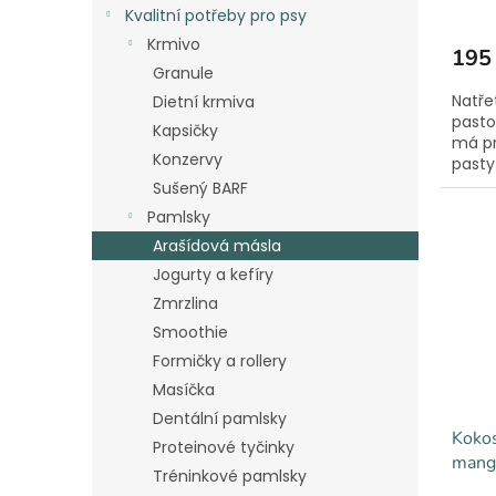
Kvalitní potřeby pro psy
Krmivo
195
Granule
Natře
Dietní krmiva
pasto
Kapsičky
má pr
Konzervy
pasty
nudy 
Sušený BARF
podlož
Pamlsky
Arašídová másla
Jogurty a kefíry
Zmrzlina
Smoothie
Formičky a rollery
Masíčka
Dentální pamlsky
Koko
Proteinové tyčinky
mang
Tréninkové pamlsky