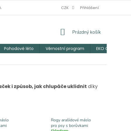
V NOUZI
JAK VZNIKL EKO CHLUPÁČ
CZK
Přihlášení
VĚRNOSTNÍ PROGRAM
NÁKUPNÍ
Prázdný košík
KOŠÍK
Pohodové léto
Věrnostní program
EKO Chlupáčův 
ek i způsob, jak chlupáče uklidnit
díky
máslo
Rogy arašídové máslo
kami
pro psy s borůvkami