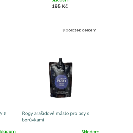
Skladem
195 Kč
8
položek celkem
y s
Rogy arašídové máslo pro psy s
borůvkami
Skladem
Skladem