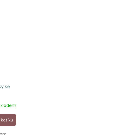
sy se
Skladem
 košíku
pro