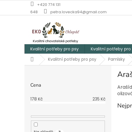
Přejít
+420 774 131
na
648
petra.lovecka94@gmail.com
obsah
Kvalitní potřeby pro psy
Kvalitní potřeby pro
Domů
Kvalitní potřeby pro psy
Pamlsky
P
Ara
o
s
Cena
Araší
t
olizov
r
178
Kč
235
Kč
a
Nejpr
n
n
í
p
Na skladě