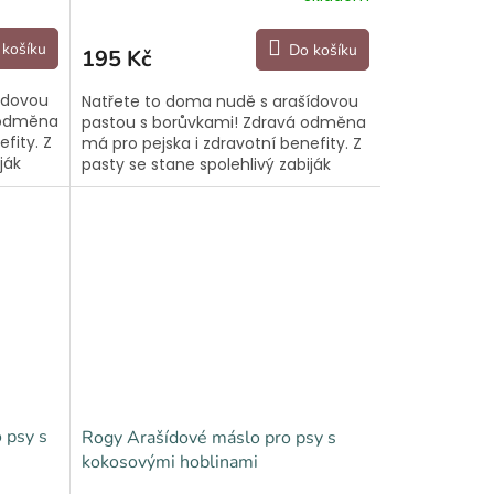
 košíku
Do košíku
195 Kč
ídovou
Natřete to doma nudě s arašídovou
 odměna
pastou s borůvkami! Zdravá odměna
fity. Z
má pro pejska i zdravotní benefity. Z
ják
pasty se stane spolehlivý zabiják
zací
nudy nejlépe v kombinaci s lízací
podložkou...
 psy s
Rogy Arašídové máslo pro psy s
kokosovými hoblinami