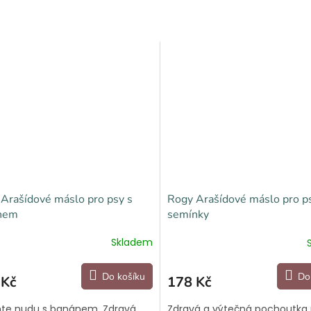
Arašídové máslo pro psy s
Rogy Arašídové máslo pro p
nem
semínky
Skladem
Do košíku
Do
 Kč
178 Kč
te nudu s banánem. Zdravá
Zdravá a výtečná pochoutka 