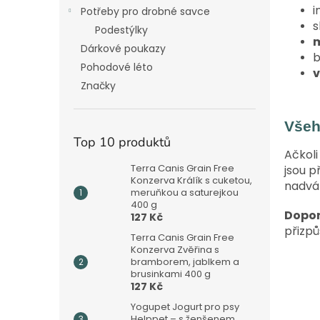
i
Potřeby pro drobné savce
s
Podestýlky
m
Dárkové poukazy
b
Pohodové léto
v
Značky
Všeh
Top 10 produktů
Ačkoli
Terra Canis Grain Free
jsou p
Konzerva Králík s cuketou,
nadvá
meruňkou a saturejkou
400 g
Dopor
127 Kč
přizpů
Terra Canis Grain Free
Konzerva Zvěřina s
bramborem, jablkem a
brusinkami 400 g
127 Kč
Yogupet Jogurt pro psy
Helppet – s ženšenem