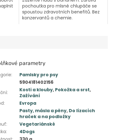
aplnit
pochoutka pro mlsné chlupáče se
spoustou zdravotních benefitů. Bez
konzervantů a chemie.
lňkové parametry
gorie
:
Pamlsky pro psy
5904181402156
Kosti a klouby
,
Pokožka a srst
,
ční
:
Zažívání
od
:
Evropa
Pasty, másla a pěny
,
Do lízacích
hraček a na podložky
huť
:
Vegetariánské
čka
:
4Dogs
tnost
:
330 g