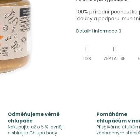
100% přírodní pochoutka p
klouby a podporu imunitn
Detailní informace
TISK
ZEPTAT SE
Odměňujeme věrné
Pomáháme
chlupáče
chlupáčům v no
Nakupujte až o 5 % levněji
Přispíváme útulkům
a sbírejte Chlupo body
záchranným stanic