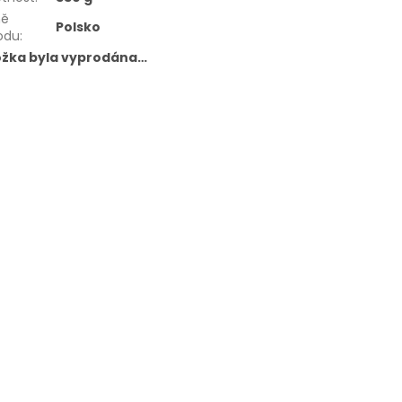
ě
Polsko
odu
:
ožka byla vyprodána…