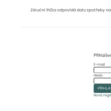
Záruční lhůta odpovídá datu spotřeby na
Z
á
p
a
t
Přihláše
í
E-mail
Heslo
PŘIHLÁ
Nová regi