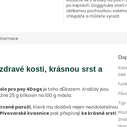
po kapsách. Doggytube stačí n
oblíbenou pochoutkou vašeho
chlupáče a můžete vyrazit.
informace
Dop
dravé kosti, krásnou srst a
Kate
EAN
:
Funk
lo pro psy 4Dogs
je toho důkazem. Arašídy jsou
Pův
žně 25 g bílkovin na 100 g másla.
Typ
:
rcené paroží
, které mu dodává nejen neodolatelnou
Příc
Pivovarské kvasnice
pak přispívají
ke krásné srsti
Zna
Hmo