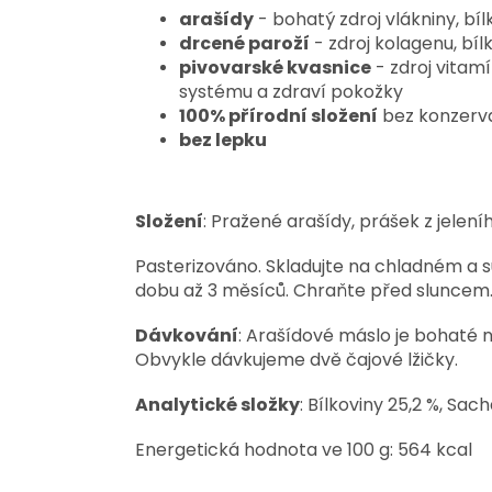
arašídy
- bohatý zdroj vlákniny, bí
drcené paroží
- zdroj kolagenu, bíl
pivovarské kvasnice
- zdroj vitam
systému a zdraví pokožky
100% přírodní složení
bez konzerva
bez lepku
Složení
: Pražené arašídy, prášek z jelen
Pasterizováno. Skladujte na chladném a s
dobu až 3 měsíců. Chraňte před sluncem
Dávkování
: Arašídové máslo je bohaté n
Obvykle dávkujeme dvě čajové lžičky.
Analytické složky
: Bílkoviny 25,2 %, Sac
Energetická hodnota ve 100 g: 564 kcal