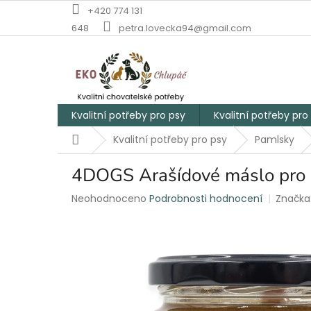
Přejít
+420 774 131
na
648
petra.lovecka94@gmail.com
obsah
Kvalitní potřeby pro psy
Kvalitní potřeby pro
Domů
Kvalitní potřeby pro psy
Pamlsky
4DOGS Arašídové máslo pro 
Průměrné
Neohodnoceno
Podrobnosti hodnocení
Značka
hodnocení
produktu
je
0,0
z
5
hvězdiček.