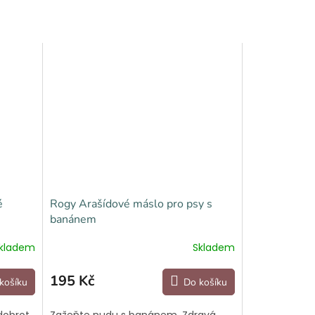
é
Rogy Arašídové máslo pro psy s
banánem
kladem
Skladem
195 Kč
košíku
Do košíku
dobrot
Zažeňte nudu s banánem. Zdravá