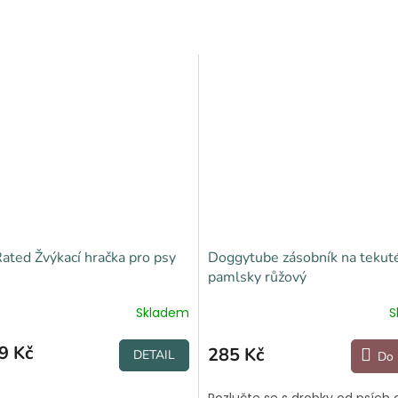
Rated Žvýkací hračka pro psy
Doggytube zásobník na tekut
pamlsky růžový
Skladem
S
9 Kč
285 Kč
DETAIL
Do 
Rozlučte se s drobky od psích 