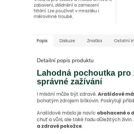
zabavení, zklidnění a zamezení
hltání. Lze používat v mrazáku i
mikrovlnné troubě.
Popis
Diskuze
Značka
Ostatní 
Detailní popis produktu
Lahodná pochoutka pro z
správné zažívání
I mlsání může být zdravé.
Arašídové más
bohatým zdrojem bílkovin. Poskytují přibli
Arašídové máslo je navíc
obohacené o d
chuť a vůni, ale také řadu důležitých živin.
a zdravé pokožce
.