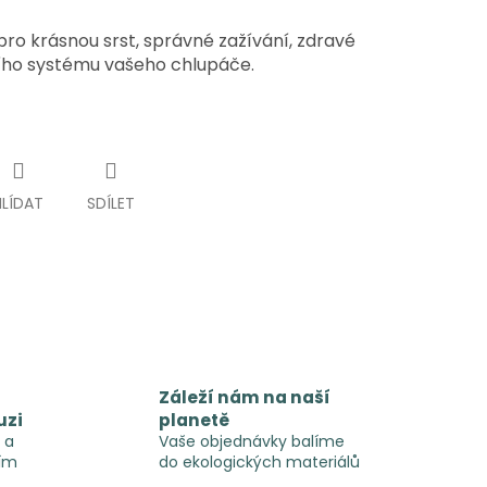
ro krásnou srst, správné zažívání, zdravé
ího systému vašeho chlupáče.
HLÍDAT
SDÍLET
Záleží nám na naší
uzi
planetě
 a
Vaše objednávky balíme
ím
do ekologických materiálů