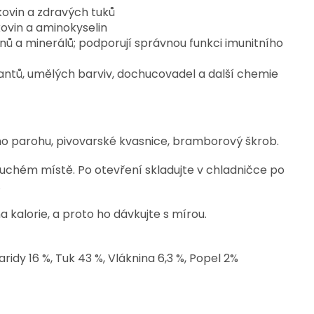
lkovin a zdravých tuků
kovin a aminokyselin
ínů a minerálů; podporují správnou funkci imunitního
ntů, umělých barviv, dochucovadel a další chemie
ího parohu, pivovarské kvasnice, bramborový škrob.
uchém místě. Po otevření skladujte v chladničce po
.
a kalorie, a proto ho dávkujte s mírou.
haridy 16 %, Tuk 43 %, Vláknina 6,3 %, Popel 2%