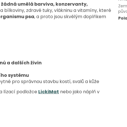
e
žádná umělá barviva, konzervanty,
Zem
 bílkoviny, zdravé tuky, vlákninu a vitamíny, které
pův
organismu psa
, a proto j
sou skvělým doplňkem
Pol
nů a dalších živin
ího systému
bytné pro správnou stavbu kostí, svalů a kůže
a lízací podložce
LickiMat
nebo jako náplň v