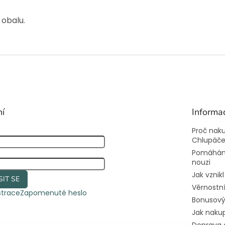
 obalu.
ní
Informa
Proč nak
Chlupáč
Pomáhám
nouzi
Jak vznik
SIT SE
Věrnostn
strace
Zapomenuté heslo
Bonusový
Jak naku