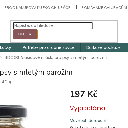
PROČ NAKUPOVAT U EKO CHLUPÁČE
POMÁHÁME CHLUPÁČŮM 
HLEDAT
 kočky
Potřeby pro drobné savce
Dárkové poukazy
4DOGS Arašídové máslo pro psy s mletým parožím
psy s mletým parožím
:
4Dogs
197 Kč
Měrná
Vyprodáno
cena:
Možnosti doručení
Položka byla vyprodána…