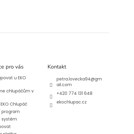
ce pro vás
Kontakt
upovat u EKO
petra.lovecka94
@
gm
e
ail.com
e chlupáčům v
+420 774 131 648
ekochlupac.cz
l EKO Chlupáč
í program
 systém
povat