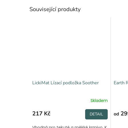
Související produkty
LickiMat Lízací podložka Soother
Earth 
Skladem
217 Kč
29
od
DETAIL
Vhodná pro tekuté a měkké krmivo. K