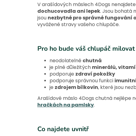
V arašídových máslech 4Dogs nenajdet
dochucovadla ani lepek
.
Jsou bohatá na
jsou
nezbytné pro správné fungování 
vyvážené stravy vašeho chlupáče.
Pro ho bude váš chlupáč milovat
neodolatelně
chutná
je plné důležitých
minerálů, vitamí
podporuje
zdraví pokožky
podporuje správnou funkci
imunitn
je
zdrojem bílkovin
, které jsou nez
Arašídové máslo 4Dogs chutná nejlépe n
hračkách na pamlsky
.
Co najdete uvnitř