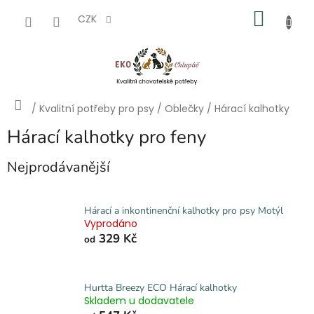
Přejít
NÁKU
na
CZK
obsah
KOŠÍK
Domů
/
Kvalitní potřeby pro psy
/
Oblečky
/
Hárací kalhotky
Hárací kalhotky pro feny
Nejprodávanější
Hárací a inkontinenční kalhotky pro psy Motýl
Vyprodáno
329 Kč
od
Hurtta Breezy ECO Hárací kalhotky
Skladem u dodavatele