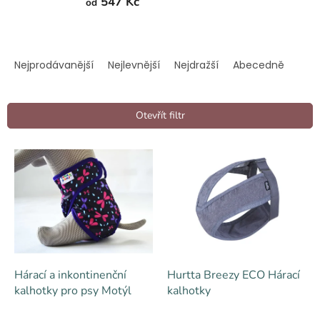
547 Kč
od
Ř
a
Nejprodávanější
Nejlevnější
Nejdražší
Abecedně
z
e
n
Otevřít filtr
í
p
V
r
ý
o
p
d
i
u
s
k
p
t
r
ů
o
d
Hárací a inkontinenční
Hurtta Breezy ECO Hárací
u
kalhotky pro psy Motýl
kalhotky
k