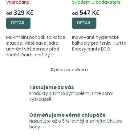
t
Vyprodáno
Skladem u dodavatele
ů
329 Kč
547 Kč
od
od
DETAIL
DETAIL
Maximální pohodlí za každé
Inovované hygienické
situace. Všité savé jádro
kalhotky pro fenky Hurtta
uchrání váš domov před
Breezy pants ECO.
znečištěním, aniž by
kalhotky omezovaly pejska
v pohybu.
2
položek celkem
O
v
l
Testujeme za vás
á
Produkty s tímto symbolem jsme sami
d
vyzkoušeli
a
c
í
Odměňujeme věrné chlupáče
p
Nakupujte až o 5 % levněji a sbírejte Chlupo
r
body
v
k