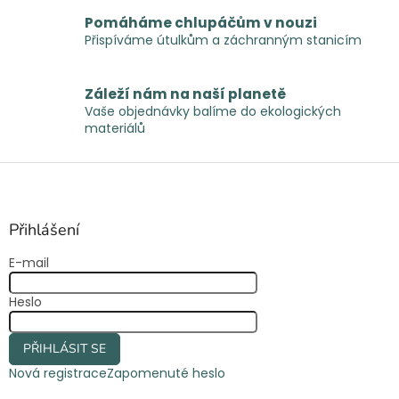
y
Pomáháme chlupáčům v nouzi
v
Přispíváme útulkům a záchranným stanicím
ý
p
i
Záleží nám na naší planetě
s
Vaše objednávky balíme do ekologických
u
materiálů
Z
á
p
a
Přihlášení
t
E-mail
í
Heslo
PŘIHLÁSIT SE
Nová registrace
Zapomenuté heslo