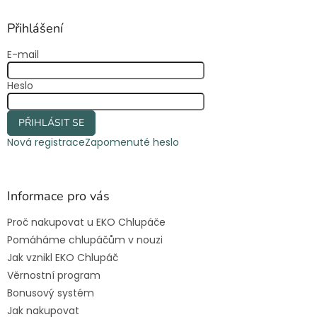
p
a
Přihlášení
t
E-mail
í
Heslo
PŘIHLÁSIT SE
Nová registrace
Zapomenuté heslo
Informace pro vás
Proč nakupovat u EKO Chlupáče
Pomáháme chlupáčům v nouzi
Jak vznikl EKO Chlupáč
Věrnostní program
Bonusový systém
Jak nakupovat