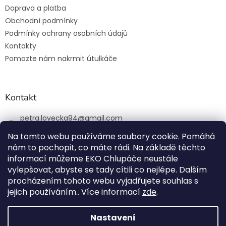
Doprava a platba
Obchodní podmínky
Podmínky ochrany osobních údajů
Kontakty
Pomozte nám nakrmit útulkáče
Kontakt
petra.lovecka94
@
gmail.com
+420 774 131 648
Na tomto webu používáme soubory cookie. Pomáhá
nám to pochopit, co máte rádi. Na základě těchto
ekochlupac.cz
informací můžeme EKO Chlupáče neustále
vylepšovat, abyste se tady cítili co nejlépe. Dalším
procházením tohoto webu vyjadřujete souhlas s
jejich používáním.. Více informací
zde
.
Vytvořil Shoptet
Nastavení
Copyright 2026
EKO Chlupáč
. Všechna práva vyhrazena.