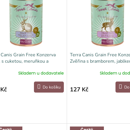
 Canis Grain Free Konzerva
Terra Canis Grain Free Konz
k s cuketou, meruňkou a
Zvěřina s bramborem, jablke
ejkou 400 g
brusinkami 400 g
Skladem u dodavatele
Skladem u dod
Do košíku
Do
 Kč
127 Kč
Český
Český