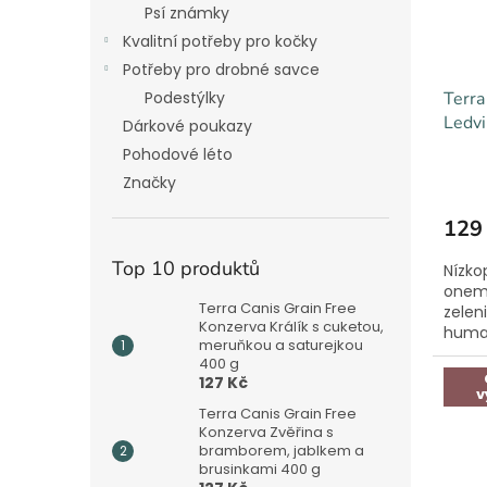
Psí známky
Kvalitní potřeby pro kočky
Potřeby pro drobné savce
Podestýlky
Terra
Ledvi
Dárkové poukazy
Pohodové léto
Značky
129
Top 10 produktů
Nízko
onemo
Terra Canis Grain Free
zeleni
Konzerva Králík s cuketou,
human
meruňkou a saturejkou
400 g
127 Kč
v
Terra Canis Grain Free
Konzerva Zvěřina s
bramborem, jablkem a
brusinkami 400 g