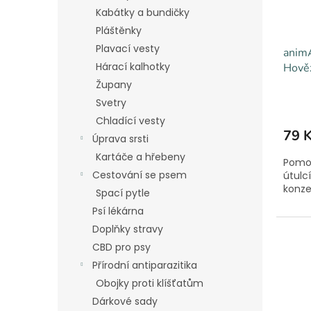
Kabátky a bundičky
Pláštěnky
Plavací vesty
animA
Hárací kalhotky
Hověz
Župany
Svetry
Chladící vesty
79 
Úprava srsti
Kartáče a hřebeny
Pomoz
Cestování se psem
útulc
konzer
Spací pytle
Psí lékárna
Doplňky stravy
CBD pro psy
Přírodní antiparazitika
Obojky proti klíšťatům
Dárkové sady