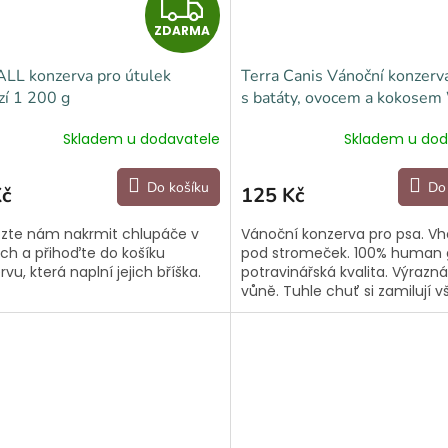
Z
ZDARMA
D
LL konzerva pro útulek
Terra Canis Vánoční konzerv
A
í 1 200 g
s batáty, ovocem a kokosem
Symphony 400 g
R
Skladem u dodavatele
Skladem u dod
M
Do košíku
Do
Kč
125 Kč
A
te nám nakrmit chlupáče v
Vánoční konzerva pro psa. V
ích a přihoďte do košíku
pod stromeček. 100% human 
vu, která naplní jejich bříška.
potravinářská kvalita. Výrazn
vůně. Tuhle chuť si zamilují v
psi, včetně těch nejvybíravějš