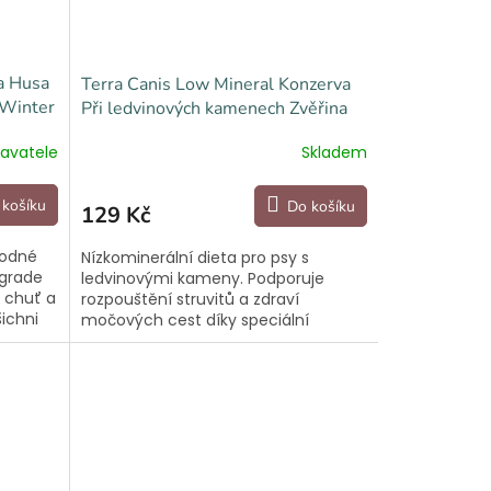
a Husa
Terra Canis Low Mineral Konzerva
 Winter
Při ledvinových kamenech Zvěřina
400 g
avatele
Skladem
 košíku
Do košíku
129 Kč
hodné
Nízkominerální dieta pro psy s
grade
ledvinovými kameny. Podporuje
á chuť a
rozpouštění struvitů a zdraví
šichni
močových cest díky speciální
ích.
receptuře.