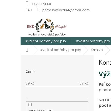
Přejít
+420 774 131
na
648
petra.lovecka94@gmail.com
obsah
Kvalitní potřeby pro psy
Kvalitní potřeby pro
Domů
Kvalitní potřeby pro psy
Krmivo
P
Konz
o
s
Cena
Výž
t
r
39
Kč
157
Kč
a
Psí k
n
plnoh
n
Na EK
í
pocti
p
Na skladě