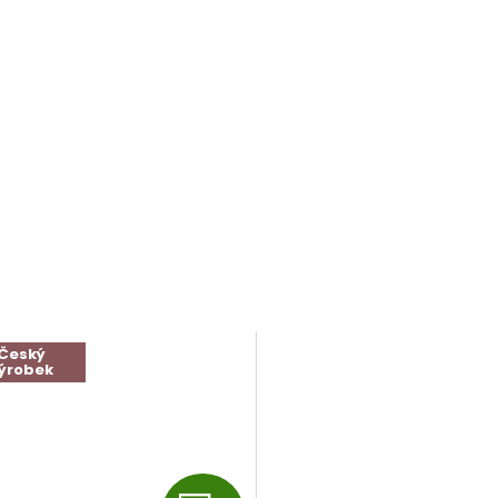
Český
ýrobek