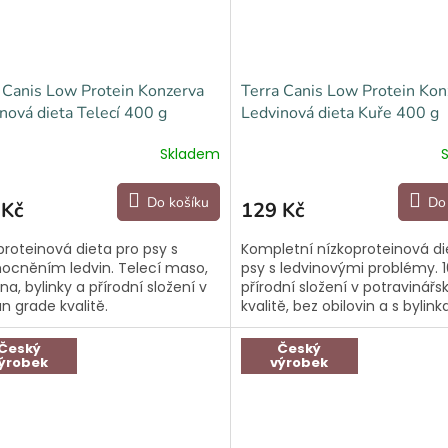
 Canis Low Protein Konzerva
Terra Canis Low Protein Kon
nová dieta Telecí 400 g
Ledvinová dieta Kuře 400 g
Skladem
Do košíku
Do
 Kč
129 Kč
proteinová dieta pro psy s
Kompletní nízkoproteinová di
cněním ledvin. Telecí maso,
psy s ledvinovými problémy. 
na, bylinky a přírodní složení v
přírodní složení v potravinářs
 grade kvalitě.
kvalitě, bez obilovin a s bylin
podporu ledvin.
Český
Český
ýrobek
výrobek