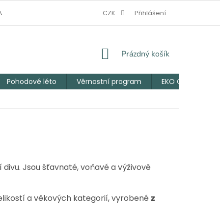
V NOUZI
JAK VZNIKL EKO CHLUPÁČ
CZK
Přihlášení
VĚRNOSTNÍ PROGRAM
NÁKUPNÍ
Prázdný košík
KOŠÍK
Pohodové léto
Věrnostní program
EKO Chlupáčův 
 divu. Jsou šťavnaté, voňavé a výživově
likostí a věkových kategorií, vyrobené
z