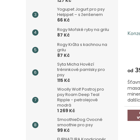
127 Kč
Yogupet Jogurt pro psy
Helppet – s ženšenem
66 Kč
Rogy Mořské ryby na grilu
Konze
87 Kč
Rogy Krůta s kachnou na
grilu
87 Kč
Syta Micha Hovězí
3
tréninkové pamlsky pro
od
psy
115 Kč
Šťavn
masa.
Woolly Wolf Postroj pro
miner
psy Roam Deep Teal
další
Ripple - petrolejově
modrá
1 269 Kč
v
SmoothieDog Ovocné
smoothie pro psy
99 Kč
FURNATURA Kondicionér