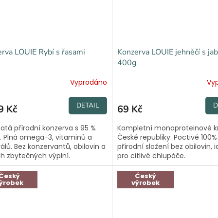
rva LOUIE Rybí s řasami
Konzerva LOUIE jehněčí s ja
400g
Vyprodáno
Vy
DETAIL
D
9 Kč
69 Kč
atá přírodní konzerva s 95 %
Kompletní monoproteinové k
 Plná omega-3, vitaminů a
České republiky. Poctivé 100%
álů. Bez konzervantů, obilovin a
přírodní složení bez obilovin, i
ch zbytečných výplní.
pro citlivé chlupáče.
Český
Český
ýrobek
výrobek