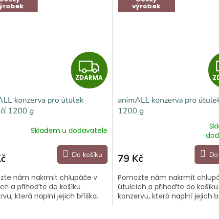
ýrobek
výrobek
Z
ZDARMA
Z
D
LL konzerva pro útulek
animALL konzerva pro útulek
A
čí 1200 g
1200 g
R
Sk
Skladem u dodavatele
Průměrné
dod
hodnocení
M
produktu
Do košíku
Do
Kč
79 Kč
je
A
5,0
te nám nakrmit chlupáče v
Pomozte nám nakrmit chlup
z
ích a přihoďte do košíku
útulcích a přihoďte do košíku
5
vu, která naplní jejich bříška.
konzervu, která naplní jejich b
hvězdiček.