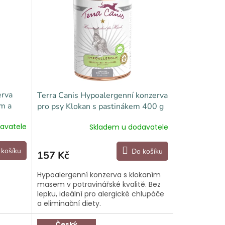
erva
Terra Canis Hypoalergenní konzerva
m a
pro psy Klokan s pastinákem 400 g
avatele
Skladem u dodavatele
 košíku
Do košíku
157 Kč
Hypoalergenní konzerva s klokaním
masem v potravinářské kvalitě. Bez
lepku, ideální pro alergické chlupáče
a eliminační diety.
Český