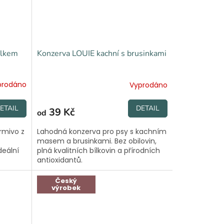
blkem
Konzerva LOUIE kachní s brusinkami
prodáno
Vyprodáno
ETAIL
DETAIL
39 Kč
od
rmivo z
Lahodná konzerva pro psy s kachním
masem a brusinkami. Bez obilovin,
deální
plná kvalitních bílkovin a přírodních
antioxidantů.
Český
výrobek