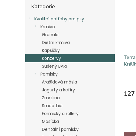
Přeskočit
p
p
Kategorie
kategorie
i
r
s
o
Kvalitní potřeby pro psy
p
d
Krmivo
r
u
Granule
o
k
Dietní krmiva
d
t
Kapsičky
u
ů
Terra
k
Konzervy
Králí
t
Sušený BARF
satur
ů
Pamlsky
Arašídová másla
Jogurty a kefíry
127
Zmrzlina
Smoothie
Formičky a rollery
Masíčka
Dentální pamlsky