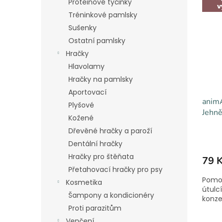
Proteinové tyčinky
v
Tréninkové pamlsky
Sušenky
Ostatní pamlsky
Hračky
Hlavolamy
Hračky na pamlsky
Aportovací
animA
Plyšové
Jehně
Kožené
Dřevěné hračky a paroží
Dentální hračky
Hračky pro štěňata
79 
Přetahovací hračky pro psy
Pomoz
Kosmetika
útulc
Šampony a kondicionéry
konzer
Proti parazitům
Venčení