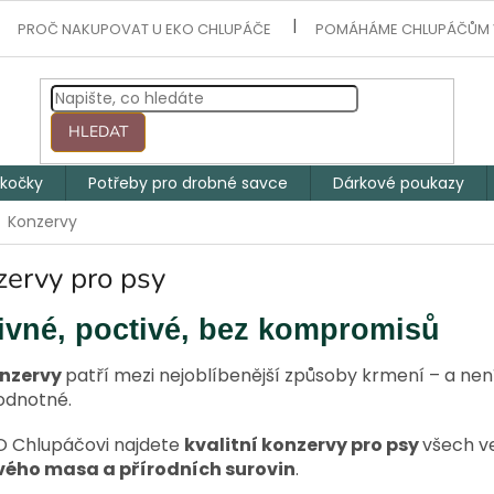
PROČ NAKUPOVAT U EKO CHLUPÁČE
POMÁHÁME CHLUPÁČŮM 
HLEDAT
 kočky
Potřeby pro drobné savce
Dárkové poukazy
Konzervy
ervy pro psy
ivné, poctivé, bez kompromisů
onzervy
patří mezi nejoblíbenější způsoby krmení – a není
odnotné.
O Chlupáčovi najdete
kvalitní konzervy pro psy
všech ve
vého masa a přírodních surovin
.