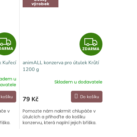
výrobek
Z
Z
DARMA
ZDARMA
D
D
 Kuřecí
animALL konzerva pro útulek Krůtí
A
A
1200 g
R
R
ladem u
Skladem u dodavatele
avatele
M
M
 košíku
Do košíku
79 Kč
A
A
áče v
Pomozte nám nakrmit chlupáče v
útulcích a přihoďte do košíku
říška.
konzervu, která naplní jejich bříška.