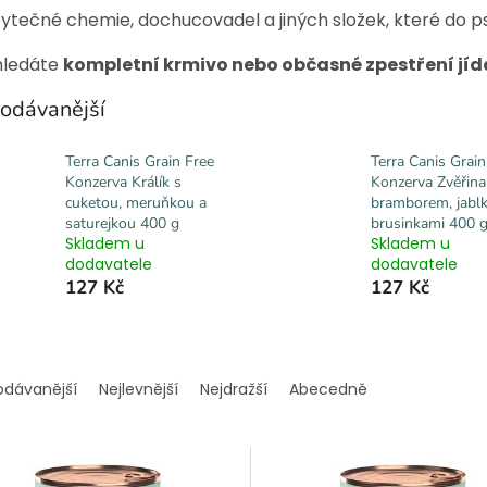
ytečné chemie, dochucovadel a jiných složek, které do ps
hledáte
kompletní krmivo nebo občasné zpestření jíd
odávanější
Terra Canis Grain Free
Terra Canis Grain
Konzerva Králík s
Konzerva Zvěřina
cuketou, meruňkou a
bramborem, jabl
saturejkou 400 g
brusinkami 400 
Skladem u
Skladem u
dodavatele
dodavatele
127 Kč
127 Kč
odávanější
Nejlevnější
Nejdražší
Abecedně