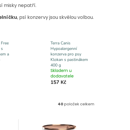
í misky nepatří.
elníčku
, psí konzervy jsou skvělou volbou.
 Free
Terra Canis
 s
Hypoalergenní
kem a
konzerva pro psy
g
Klokan s pastinákem
400 g
Skladem u
dodavatele
157 Kč
40
položek celkem