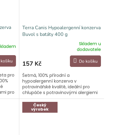
zerva
Terra Canis Hypoalergenní konzerva
Buvol s batáty 400 g
Skladem u
Skladem
Průměrné
dodavatele
hodnocení
produktu
 košíku
Do košíku
157 Kč
je
5,0
eta pro
Šetrná, 100% přírodní a
z
100%
hypoalergenní konzerva v
5
ké
potravinářské kvalitě, ideální pro
hvězdiček.
kami pro
chlupáče s potravinovými alergiemi
a intolerancemi.
Český
výrobek