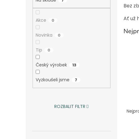
a
7
Bez zb
n
e
Ať už 
Akce
l
0
Nejpr
Novinka
0
Tip
0
Český výrobek
13
Vyzkoušeli jsme
7
Ř
ROZBALIT FILTR
a
Nejpr
z
e
V
n
ý
í