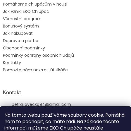
Pomáháme chlupáčům v nouzi
Jak vznikl EKO Chlupáč
Věrnostní program
Bonusový systém
Jak nakupovat
Doprava a platba
Obchodní podmínky
Podmínky ochrany osobních údajů
Kontakty
Pomozte nám nakrmit útulkáče
Kontakt
petra.lovecka94
@
gmail.com
+420 774 131 648
Na tomto webu používáme soubory cookie. Pomáhá
nám to pochopit, co máte rádi. Na základě těchto
ekochlupac.cz
informací můžeme EKO Chlupáče neustále