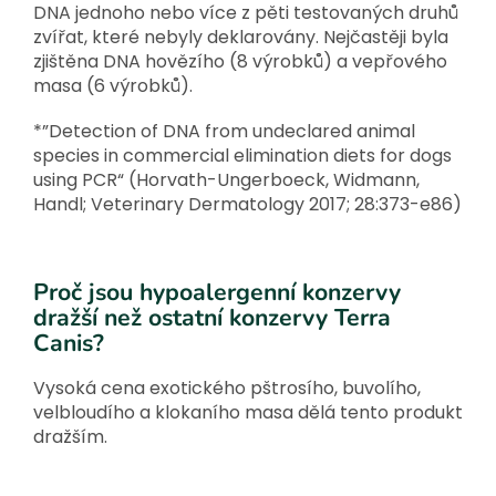
DNA jednoho nebo více z pěti testovaných druhů
zvířat, které nebyly deklarovány. Nejčastěji byla
zjištěna DNA hovězího (8 výrobků) a vepřového
masa (6 výrobků).
*”Detection of DNA from undeclared animal
species in commercial elimination diets for dogs
using PCR“ (Horvath-Ungerboeck, Widmann,
Handl; Veterinary Dermatology 2017; 28:373-e86)
Proč jsou hypoalergenní konzervy
dražší než ostatní konzervy Terra
Canis?
Vysoká cena exotického pštrosího, buvolího,
velbloudího a klokaního masa dělá tento produkt
dražším.