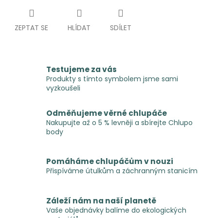
ZEPTAT SE
HLÍDAT
SDÍLET
Testujeme za vás
Produkty s tímto symbolem jsme sami
vyzkoušeli
Odměňujeme věrné chlupáče
Nakupujte až o 5 % levněji a sbírejte Chlupo
body
Pomáháme chlupáčům v nouzi
Přispíváme útulkům a záchranným stanicím
Záleží nám na naší planetě
Vaše objednávky balíme do ekologických