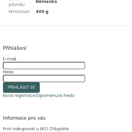
Německo
původu
:
Hmotnost
:
400 g
Z
á
p
a
Přihlášení
t
E-mail
í
Heslo
PŘIHLÁSIT SE
Nová registrace
Zapomenuté heslo
Informace pro vás
Proč nakupovat u EKO Chlupáče