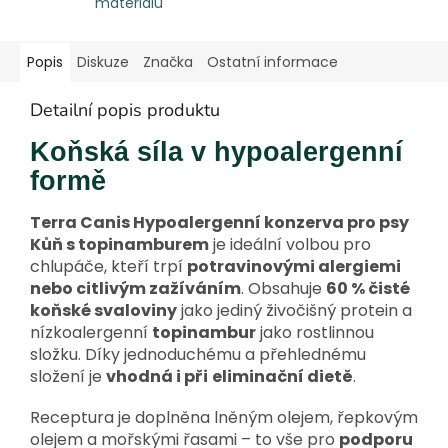
materiálů
Popis
Diskuze
Značka
Ostatní informace
Detailní popis produktu
Koňská síla v hypoalergenní
formě
Terra Canis Hypoalergenní konzerva pro psy
Kůň s topinamburem
je ideální volbou pro
chlupáče, kteří trpí
potravinovými alergiemi
nebo citlivým zažíváním
. Obsahuje
60 % čisté
koňské svaloviny
jako jediný živočišný protein a
nízkoalergenní
topinambur
jako rostlinnou
složku. Díky jednoduchému a přehlednému
složení je
vhodná i při
eliminační dietě
.
Receptura je doplněna lněným olejem, řepkovým
olejem a mořskými řasami – to vše pro
podporu