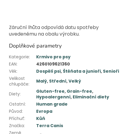
Záruční lhůta odpovídá datu spotřeby
uvedenému na obalu výrobku.
Doplňkové parametry
Kategorie
:
Krmivo pro psy
EAN
:
4260109621360
Věk
:
Dospělí psi
,
Štěňata a junioři
,
Senioři
Velikost
Malý
,
Střední
,
Velký
chlupáče
:
Gluten-free
,
Grain-free
,
Diety
:
Hypoalergenní
,
Eliminační diety
Ostatní
:
Human grade
Původ
:
Evropa
Příchuť
:
Kůň
Značka
:
Terra Canis
Země