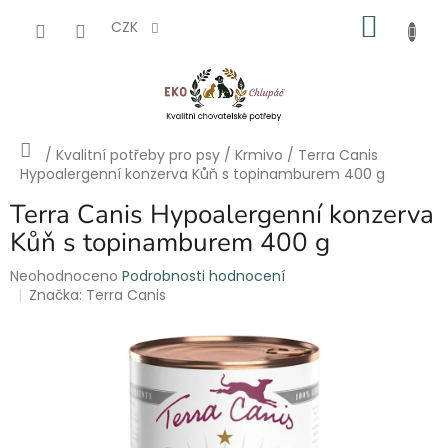
Přejít
NÁKU
na
CZK
obsah
KOŠÍK
Domů
/
Kvalitní potřeby pro psy
/
Krmivo
/
Terra Canis
Hypoalergenní konzerva Kůň s topinamburem 400 g
Terra Canis Hypoalergenní konzerva
Kůň s topinamburem 400 g
Průměrné
Neohodnoceno
Podrobnosti hodnocení
hodnocení
Značka:
Terra Canis
produktu
je
0,0
z
5
hvězdiček.