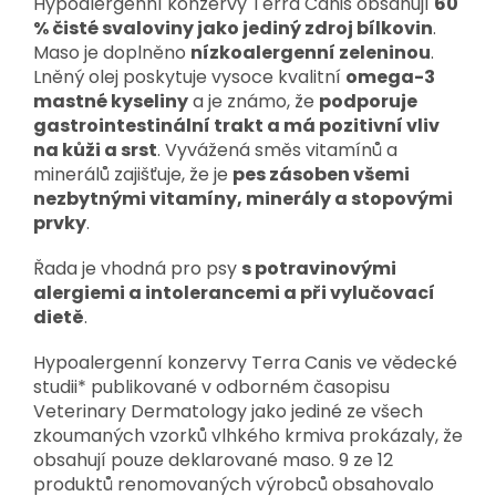
Hypoalergenní konzervy Terra Canis obsahují
60
% čisté svaloviny jako jediný zdroj bílkovin
.
Maso je doplněno
nízkoalergenní zeleninou
.
Lněný olej poskytuje vysoce kvalitní
omega-3
mastné kyseliny
a je známo, že
podporuje
gastrointestinální trakt a má pozitivní vliv
na kůži a srst
. Vyvážená směs vitamínů a
minerálů zajišťuje, že je
pes zásoben všemi
nezbytnými vitamíny, minerály a stopovými
prvky
.
Řada je vhodná pro psy
s potravinovými
alergiemi a intolerancemi a při vylučovací
dietě
.
Hypoalergenní konzervy Terra Canis ve vědecké
studii* publikované v odborném časopisu
Veterinary Dermatology jako jediné ze všech
zkoumaných vzorků vlhkého krmiva prokázaly, že
obsahují pouze deklarované maso. 9 ze 12
produktů renomovaných výrobců obsahovalo