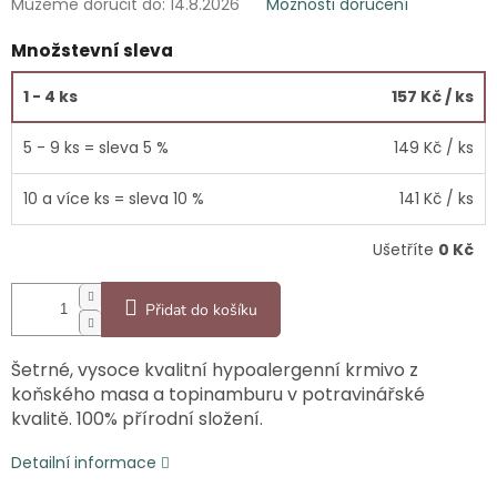
Můžeme doručit do:
14.8.2026
Možnosti doručení
Množstevní sleva
1 - 4 ks
157 Kč
/ ks
5 - 9 ks = sleva 5 %
149 Kč
/ ks
10 a více ks = sleva 10 %
141 Kč
/ ks
Ušetříte
0 Kč
Přidat do košíku
Šetrné, vysoce kvalitní hypoalergenní krmivo z
koňského masa a topinamburu v potravinářské
kvalitě. 100% přírodní složení.
Detailní informace