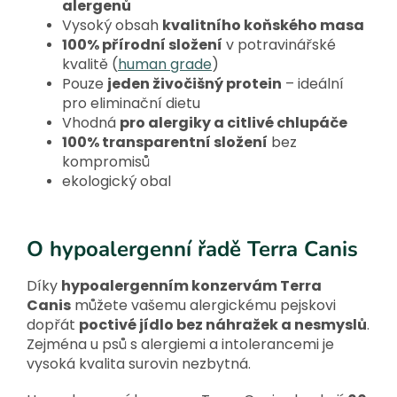
alergenů
Vysoký obsah
kvalitního koňského masa
100% přírodní složení
v potravinářské
kvalitě (
human grade
)
Pouze
jeden živočišný protein
– ideální
pro eliminační dietu
Vhodná
pro alergiky a citlivé chlupáče
100% transparentní složení
bez
kompromisů
ekologický obal
O hypoalergenní řadě Terra Canis
Díky
hypoalergenním konzervám Terra
Canis
můžete vašemu alergickému pejskovi
dopřát
poctivé jídlo bez náhražek a nesmyslů
.
Zejména u psů s alergiemi a intolerancemi je
vysoká kvalita surovin nezbytná.