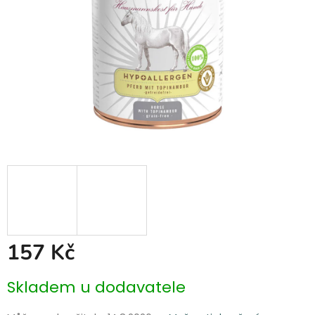
157 Kč
Měrná
Skladem u dodavatele
cena: