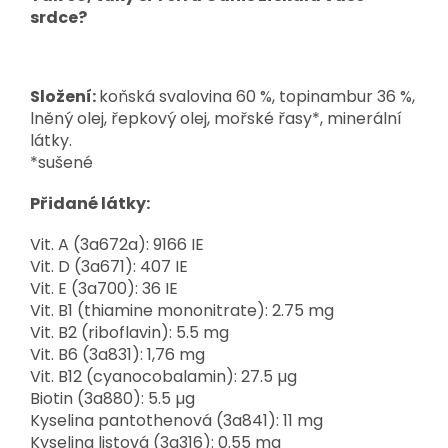
srdce?
Složení:
k
oňská svalovina 60 %, topinambur 36 %,
lněný olej, řepkový olej, mořské řasy*, minerální
látky.
*sušené
Přidané látky:
Vit. A (3a672a): 9166 IE
Vit. D (3a671): 407 IE
Vit. E (3a700): 36 IE
Vit. B1 (thiamine mononitrate): 2.75 mg
Vit. B2 (riboflavin): 5.5 mg
Vit. B6 (3a831): 1,76 mg
Vit. B12 (cyanocobalamin): 27.5 µg
Biotin (3a880): 5.5 µg
Kyselina pantothenová (3a841): 11 mg
Kyselina listová (3a316): 0.55 mg