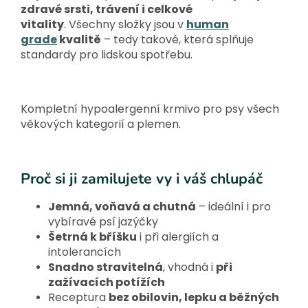
zdravé srsti, trávení i celkové
vitality
.
Všechny složky jsou v
human
grade
kvalitě
– tedy takové, která splňuje
standardy pro lidskou spotřebu.
Kompletní hypoalergenní krmivo pro psy všech
věkových kategorií a plemen.
Proč si ji zamilujete vy i váš chlupáč
Jemná, voňavá a chutná
– ideální i pro
vybíravé psí jazýčky
Šetrná k bříšku
i při alergiích a
intolerancích
Snadno stravitelná
, vhodná i
při
zažívacích potížích
Receptura
bez obilovin, lepku a běžných