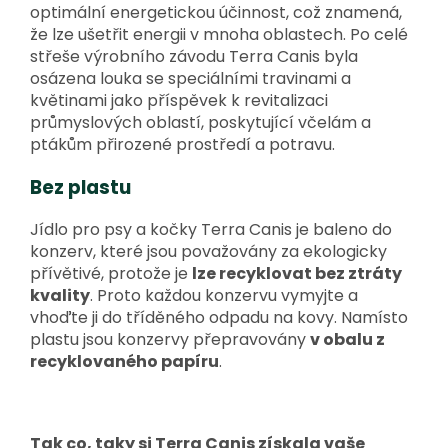
optimální energetickou účinnost, což znamená,
že lze ušetřit energii v mnoha oblastech. Po celé
střeše výrobního závodu Terra Canis byla
osázena louka se speciálními travinami a
květinami jako příspěvek k revitalizaci
průmyslových oblastí, poskytující včelám a
ptákům přirozené prostředí a potravu.
Bez plastu
Jídlo pro psy a kočky Terra Canis je baleno do
konzerv, které jsou považovány za ekologicky
přívětivé, protože je
lze recyklovat bez ztráty
kvality
. Proto každou konzervu vymyjte a
vhoďte ji do tříděného odpadu na kovy. Namísto
plastu jsou konzervy přepravovány
v obalu z
recyklovaného papíru
.
Tak co, taky si Terra Canis získala vaše