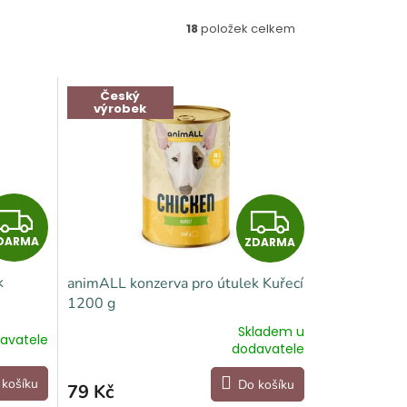
18
položek celkem
Český
výrobek
Z
Z
DARMA
ZDARMA
D
D
k
animALL konzerva pro útulek Kuřecí
A
A
1200 g
R
R
Skladem u
avatele
Průměrné
dodavatele
hodnocení
M
M
produktu
 košíku
Do košíku
79 Kč
je