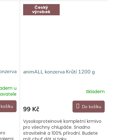
Český
výrobek
onzerva
animALL konzerva Krůtí 1200 g
ladem u
Skladem
avatele
 košíku
Do košíku
99 Kč
Vysokoproteinové kompletní krmivo
pro všechny chlupáče. Snadno
pro
stravitelné a 100% přírodní. Budete
rgiemi
mít chuť dát si taky.