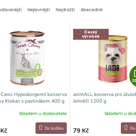
odávanější
Nejlevnější
Nejdražší
Abecedně
Český
výrobek
Z
 Canis Hypoalergenní konzerva
animALL konzerva pro útule
sy Klokan s pastinákem 400 g
Jehněčí 1200 g
Skladem u dodavatele
Skladem u dod
Do košíku
Do
 Kč
79 Kč