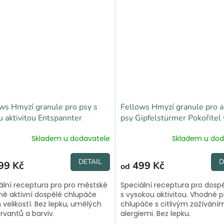
ws Hmyzí granule pro psy s
Fellows Hmyzí granule pro a
u aktivitou Entspannter
psy Gipfelstürmer Pokořitel 
eßer Pohodový gurmán
Skladem u dodavatele
Skladem u dod
DETAIL
D
99 Kč
499 Kč
od
ální receptura pro pro městské
Speciální receptura pro dosp
ě aktivní dospělé chlupáče
s vysokou aktivitou. Vhodné p
 velikostí. Bez lepku, umělých
chlupáče s citlivým zažívání
rvantů a barviv.
alergiemi. Bez lepku.