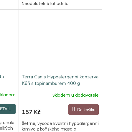
Neodolatelně lahodné.
to
Terra Canis Hypoalergenní konzerva
Kůň s topinamburem 400 g
Skladem
Skladem u dodavatele
ETAIL
Do košíku
157 Kč
 granule
Šetrné, vysoce kvalitní hypoalergenní
velkých
krmivo z koňského masa a