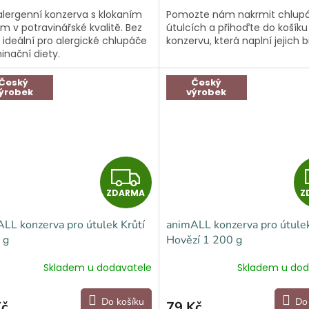
lergenní konzerva s klokaním
Pomozte nám nakrmit chlup
 v potravinářské kvalitě. Bez
útulcích a přihoďte do košíku
, ideální pro alergické chlupáče
konzervu, která naplní jejich b
minační diety.
Český
Český
ýrobek
výrobek
Z
ZDARMA
Z
D
LL konzerva pro útulek Krůtí
animALL konzerva pro útule
A
 g
Hovězí 1 200 g
R
Skladem u dodavatele
Skladem u dod
M
Do košíku
Do
Kč
79 Kč