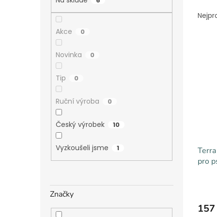
a
6
Ř
n
a
Nejpr
e
z
Akce
l
0
e
V
n
ý
Novinka
í
0
p
p
i
r
Tip
0
s
o
p
d
Ruční výroba
0
r
u
o
k
Český výrobek
10
d
t
u
ů
Vyzkoušeli jsme
1
Terra
k
pro p
t
ů
Značky
157