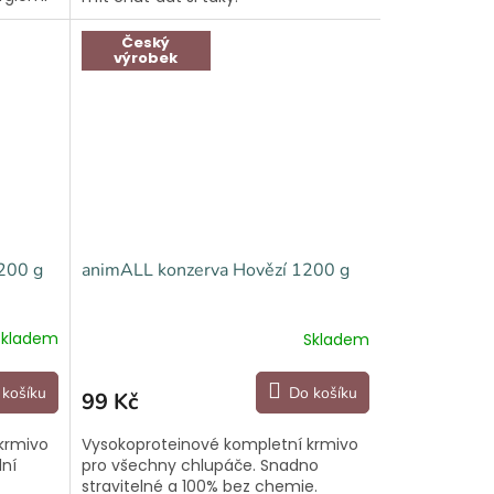
Český
výrobek
200 g
animALL konzerva Hovězí 1200 g
Skladem
Skladem
 košíku
Do košíku
99 Kč
krmivo
Vysokoproteinové kompletní krmivo
dní
pro všechny chlupáče. Snadno
stravitelné a 100% bez chemie.