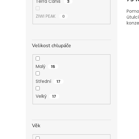
Terra Canis
3
Pomoz
ZIWI PEAK
0
útulc
konzer
Velikost chlupáče
Malý
15
Střední
17
Velký
17
Věk