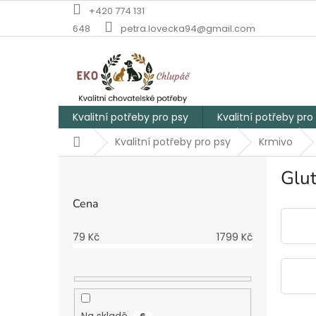
Přejít
+420 774 131
na
648
petra.lovecka94@gmail.com
obsah
Kvalitní potřeby pro psy
Kvalitní potřeby pro
Domů
Kvalitní potřeby pro psy
Krmivo
P
Glut
o
s
Cena
t
r
79
Kč
1799
Kč
a
n
n
í
p
Na skladě