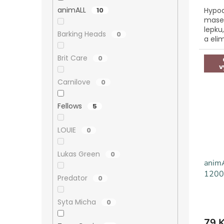
animALL
10
Hypoa
masem
lepku
Barking Heads
0
a eli
Brit Care
0
v
Carnilove
0
Fellows
5
LOUIE
0
Lukas Green
0
animA
1200
Predator
0
Syta Micha
0
79 