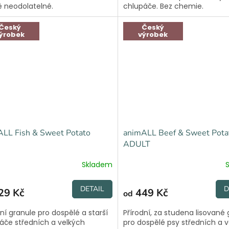
ě neodolatelné.
chlupáče. Bez chemie.
Český
Český
ýrobek
výrobek
ALL Fish & Sweet Potato
animALL Beef & Sweet Pota
ADULT
Skladem
DETAIL
D
29 Kč
449 Kč
od
dní granule pro dospělé a starší
Přírodní, za studena lisované
áče středních a velkých
pro dospělé psy středních a 