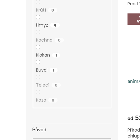
Prost
Krůtí
0
v
Hmyz
4
Kachna
0
Klokan
1
Buvol
1
anim
Telecí
0
Koza
0
5
od
Původ
Příro
chlup