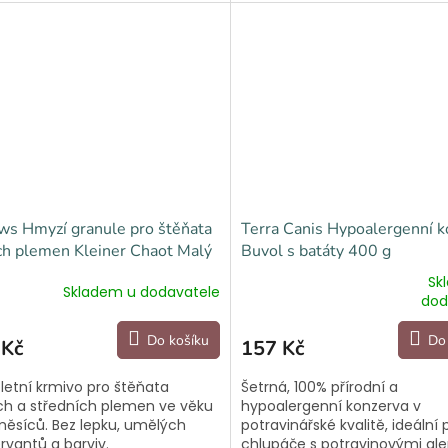
ws Hmyzí granule pro štěňata
Terra Canis Hypoalergenní k
h plemen Kleiner Chaot Malý
Buvol s batáty 400 g
k 2 kg
Sk
Skladem u dodavatele
Průměrné
dod
hodnocení
produktu
Do košíku
Do
 Kč
157 Kč
je
5,0
etní krmivo pro štěňata
Šetrná, 100% přírodní a
z
h a středních plemen ve věku
hypoalergenní konzerva v
5
měsíců. Bez lepku, umělých
potravinářské kvalitě, ideální 
hvězdiček.
rvantů a barviv.
chlupáče s potravinovými ale