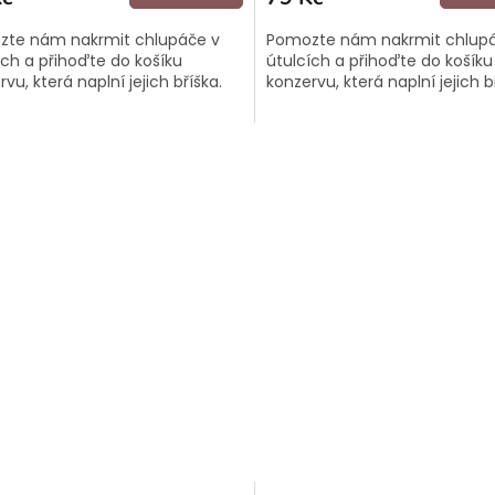
A
te nám nakrmit chlupáče v
Pomozte nám nakrmit chlup
ích a přihoďte do košíku
útulcích a přihoďte do košíku
vu, která naplní jejich bříška.
konzervu, která naplní jejich b