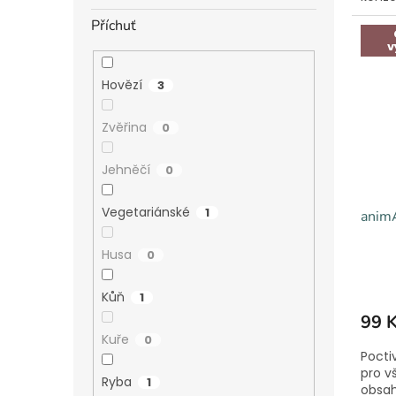
Příchuť
v
Hovězí
3
Zvěřina
0
Jehněčí
0
Vegetariánské
1
animA
Husa
0
Kůň
1
99 
Kuře
0
Pocti
pro v
Ryba
1
obsah