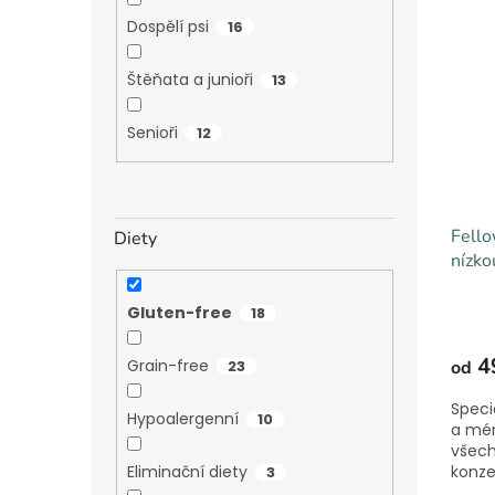
Dospělí psi
16
Štěňata a junioři
13
Senioři
12
Fello
Diety
nízko
Geni
Gluten-free
18
4
Grain-free
23
od
Speci
Hypoalergenní
10
a mén
všech
Eliminační diety
konze
3