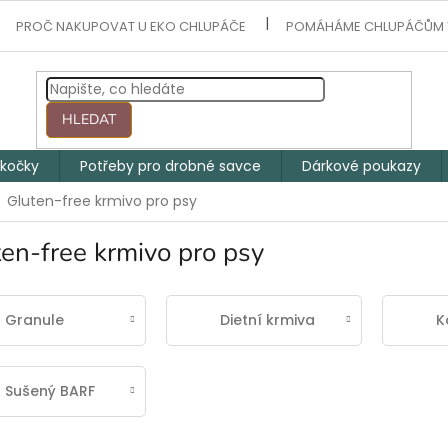
PROČ NAKUPOVAT U EKO CHLUPÁČE
POMÁHÁME CHLUPÁČŮM 
HLEDAT
 kočky
Potřeby pro drobné savce
Dárkové poukazy
Gluten-free krmivo pro psy
en-free krmivo pro psy
Granule
Dietní krmiva
K
Sušený BARF