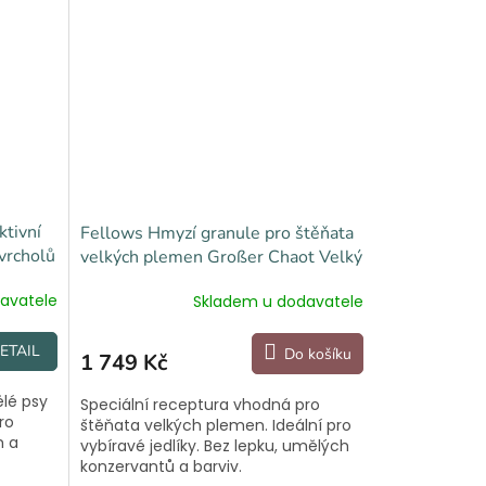
ktivní
Fellows Hmyzí granule pro štěňata
vrcholů
velkých plemen Großer Chaot Velký
rošťák 8 kg
avatele
Skladem u dodavatele
ETAIL
Do košíku
1 749 Kč
ělé psy
Speciální receptura vhodná pro
ro
štěňata velkých plemen. Ideální pro
m a
vybíravé jedlíky. Bez lepku, umělých
konzervantů a barviv.