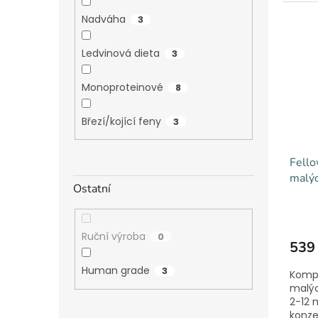
Nadváha
3
Ledvinová dieta
3
Monoproteinové
8
Březí/kojící feny
3
Fello
malýc
Ostatní
rošťá
Ruční výroba
0
539
Human grade
3
Kompl
malýc
2-12 
konze