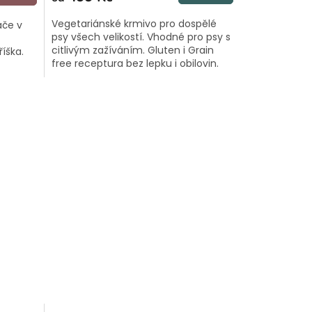
A
Vegetariánské krmivo pro dospělé
áče v
psy všech velikostí. Vhodné pro psy s
citlivým zažíváním. Gluten i Grain
říška.
free receptura bez lepku i obilovin.