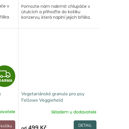
A
A
5,0
áče v
Pomozte nám nakrmit chlupáče v
z
útulcích a přihoďte do košíku
5
říška.
konzervu, která naplní jejich bříška.
hvězdiček.
Z
DARMA
D
k
Vegetariánské granule pro psy
A
Fellows Veggieheld
R
avatele
Skladem u dodavatele
M
DETAIL
 košíku
499 Kč
od