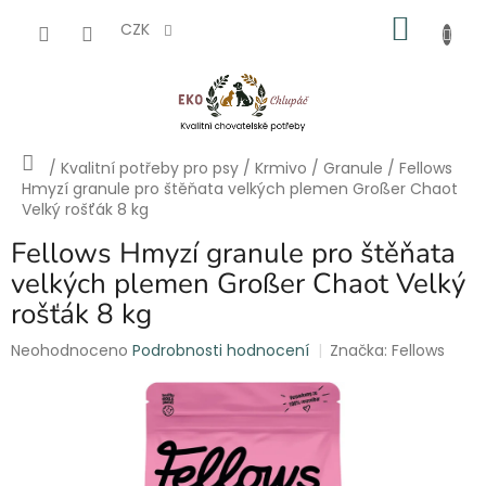
Přejít
NÁKU
na
CZK
obsah
KOŠÍK
Domů
/
Kvalitní potřeby pro psy
/
Krmivo
/
Granule
/
Fellows
Hmyzí granule pro štěňata velkých plemen Großer Chaot
Velký rošťák 8 kg
Fellows Hmyzí granule pro štěňata
velkých plemen Großer Chaot Velký
rošťák 8 kg
Průměrné
Neohodnoceno
Podrobnosti hodnocení
Značka:
Fellows
hodnocení
produktu
je
0,0
z
5