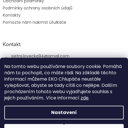
Obchodní podmínky
Podmínky ochrany osobních údajů
Kontakty
Pomozte nám nakrmit útulkáče
Kontakt
petra.lovecka94
@
gmail.com
+420 774 131 648
Na tomto webu používáme soubory cookie. Pomáhá
nám to pochopit, co máte rádi. Na základě těchto
ekochlupac.cz
informací můžeme EKO Chlupáče neustále
vylepšovat, abyste se tady cítili co nejlépe. Dalším
procházením tohoto webu vyjadřujete souhlas s
jejich používáním.. Více informací
zde
.
Vytvořil Shoptet
Nastavení
Copyright 2026
EKO Chlupáč
. Všechna práva vyhrazena.