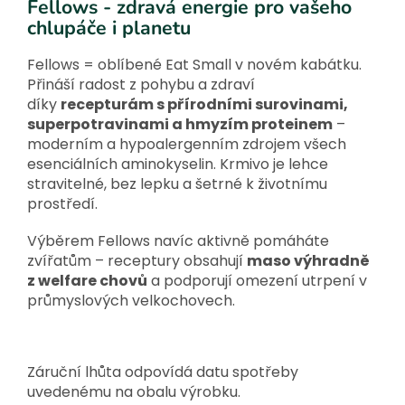
Fellows - zdravá energie pro vašeho
chlupáče i planetu
Fellows = oblíbené Eat Small v novém kabátku.
Přináší radost z pohybu a zdraví
díky
recepturám s přírodními surovinami,
superpotravinami a hmyzím proteinem
–
moderním a hypoalergenním zdrojem všech
esenciálních aminokyselin. Krmivo je lehce
stravitelné, bez lepku a šetrné k životnímu
prostředí.
Výběrem Fellows navíc aktivně pomáháte
zvířatům – receptury obsahují
maso výhradně
z welfare chovů
a podporují omezení utrpení v
průmyslových velkochovech.
Záruční lhůta odpovídá datu spotřeby
uvedenému na obalu výrobku.