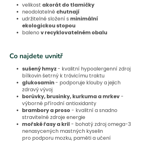
velikost
akorát do tlamičky
neodolatelně
chutnají
udržitelné složení s
minimální
ekologickou stopou
baleno
v recyklovatelném obalu
Co najdete uvnitř
sušený hmyz
- kvalitní hypoalergenní zdroj
bílkovin šetrný k trávicímu traktu
glukosamin
- podporuje klouby a jejich
zdravý vývoj
borůvky, brusinky, kurkuma a mrkev
-
výborné přírodní antioxidanty
brambory a proso
- kvalitní a snadno
stravitelné zdroje energie
mořské řasy a kril
- bohatý zdroj omega-3
nenasycených mastných kyselin
pro podporu mozku, paměti a učení