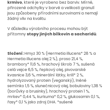
krmivo
, které je vyrobeno bez barviv. Mírné,
přirozené odchylky v barvě a velikosti granulí
jsou způsobeny přírodními surovinami a nemají
žádný vliv na kvalitu.
V důsledku výrobního procesu mohou být
přítomny
stopy jiných bílkovin a sacharidů
.
Složení:
Hmyz 30 % (Hermetia illucens* 28 % a
Hermetia illucens olej 2 %), proso 21,4 %,
brambory* 11,6 %, hrachový škrob 7 %, sušená
celá vejce 6,5 %, řepkový olej, pivovarské
kvasnice 3,6 %, minerální látky, krill* 2 %,
hydrolyzovaný protein (veganský), lněné
semínko 1,5 %, slunečnicový olej, bobuloviny 1,38 %
(borůvky a brusinky), hrachový protein 1 %,
mrkev* 0,44 %, kurkuma* 0,2 %, glukosamin 0,1 %,
řasy* 0,1 % jako zdroj DHA. *sušené