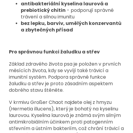
antibakteriální kyselina laurová a
prebiotický chitin
- podporují správné
trávení a silnou imunitu
bez lepku, barviv, umělých konzervantů
a zbytečných přísad
Pro správnou funkci žaludku a střev
Základ zdravého života psa je položen v prvních
měsících života, kdy se vyvíjí také trávicí a
imunitní systém. Podpora správné funkce
žaludku a střev je proto zásadním aspektem
dobrého stavu štěněte.
V krmivu Großer Chaot najdete olej z hmyzu
(Hermetia illucens), který je bohatý na kyselinu
laurovou. Kyselina laurová je známá svým silným
antimikrobiálním účinkem proti patogenním
střevním a ústním bakteriím, což chrání trávicí a