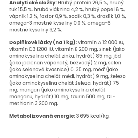
Analytické složky:
Hrubý protein 26,5 %, hrubý
tuk 15,5 %, hrubá vláknina 4,2 %, hrubý popel 8 %,
vápník 1,2 %, fosfor 0,9 %, sodík 0,3 %, draslík 1,0 %,
omega-3 mastné kyseliny 0,9 %, omega-6
mastné kyseliny 3,2 %.
Doplňkové látky (na 1 kg):
Vitamín A 12 000 IU,
vitamín D3 1200 IU, vitamín E 200 mg, zinek (jako
aminokyselina chelát zinku, hydrát) 85 mg, jód
(jako jodičnan vápenatý, bezvodý) 2 mg, selen
(jako selenové kvasnice) 0. 35 mg, měď (jako
aminokyselina chelát mědi, hydrát) 9 mg, železo
(jako aminokyselina chelát železa, hydrát) 75
mg, mangan (jako aminokyselina chelát
manganu, hydrát) 10 mg, taurin 500 mg, DL-
methionin 3 200 mg.
Metabolizovaná energie:
3 695 kcal/kg.