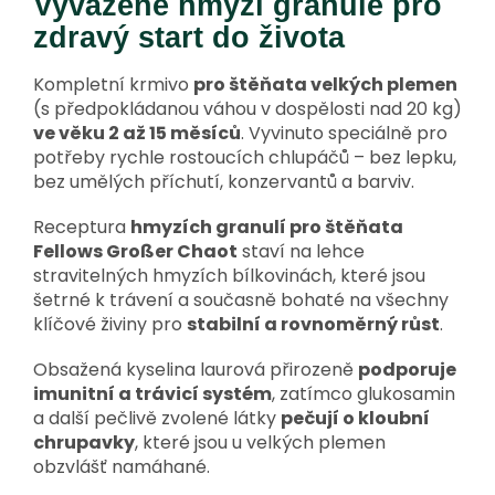
Vyvážené hmyzí granule pro
zdravý start do života
Kompletní krmivo
pro štěňata velkých plemen
(s předpokládanou váhou v dospělosti nad 20 kg)
ve věku 2 až 15 měsíců
. Vyvinuto speciálně pro
potřeby rychle rostoucích chlupáčů – bez lepku,
bez umělých příchutí, konzervantů a barviv.
Receptura
hmyzích granulí pro štěňata
Fellows Großer Chaot
staví na lehce
stravitelných hmyzích bílkovinách, které jsou
šetrné k trávení a současně bohaté na všechny
klíčové živiny pro
stabilní a rovnoměrný růst
.
Obsažená kyselina laurová přirozeně
podporuje
imunitní a trávicí systém
, zatímco glukosamin
a další pečlivě zvolené látky
pečují o kloubní
chrupavky
, které jsou u velkých plemen
obzvlášť namáhané.