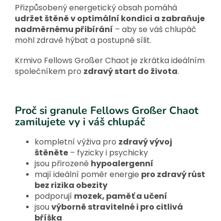
Přizpůsobený energetický obsah pomáhá
udržet štěně v optimální kondici a zabraňuje
nadměrnému přibírání
– aby se váš chlupáč
mohl zdravě hýbat a postupně sílit.
Krmivo Fellows Großer Chaot je zkrátka ideálním
společníkem pro
zdravý start do života
.
Proč si granule Fellows Großer Chaot
zamilujete vy i váš chlupáč
kompletní výživa pro
zdravý vývoj
štěněte
– fyzicky i psychicky
jsou přirozeně
hypoalergenní
mají ideální poměr energie
pro zdravý růst
bez rizika obezity
podporují
mozek, paměť a učení
jsou
výborně stravitelné i pro citlivá
bříška