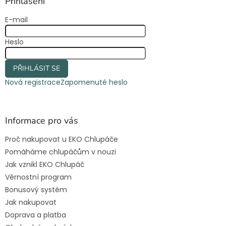
a
Přihlášení
t
E-mail
í
Heslo
PŘIHLÁSIT SE
Nová registrace
Zapomenuté heslo
Informace pro vás
Proč nakupovat u EKO Chlupáče
Pomáháme chlupáčům v nouzi
Jak vznikl EKO Chlupáč
Věrnostní program
Bonusový systém
Jak nakupovat
Doprava a platba