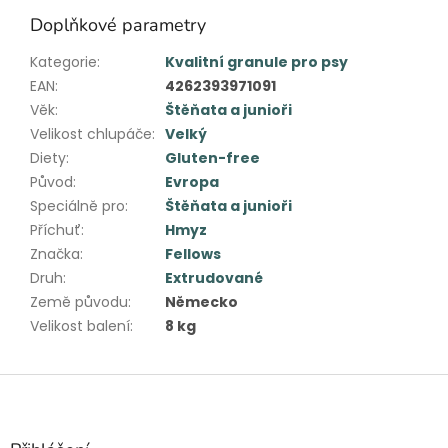
Doplňkové parametry
Kategorie
:
Kvalitní granule pro psy
EAN
:
4262393971091
Věk
:
Štěňata a junioři
Velikost chlupáče
:
Velký
Diety
:
Gluten-free
Původ
:
Evropa
Speciálně pro
:
Štěňata a junioři
Příchuť
:
Hmyz
Značka
:
Fellows
Druh
:
Extrudované
Země původu
:
Německo
Velikost balení
:
8 kg
Z
á
p