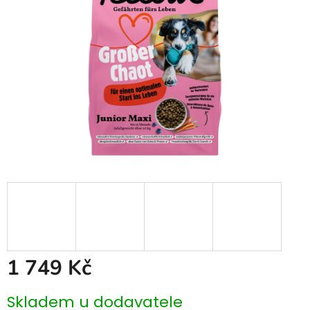
hvězdiček.
1 749 Kč
Měrná
Skladem u dodavatele
cena: