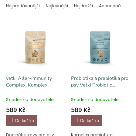
a
Nejprodávanější
Nejlevnější
Nejdražší
Abecedně
z
e
V
n
ý
í
p
p
i
r
s
o
p
d
r
u
o
k
d
t
vetki Aller-Immunity
Probiotika a prebiotika pro
u
ů
Complex, Komplex
psy Vetki Probiotic
k
imunita, kůže, vitalita 84 g
Complex 81 g
t
Skladem u dodavatele
Skladem u dodavatele
ů
589 Kč
589 Kč
Do košíku
Do košíku
Doplněk stravy pro psy
Komplex probiotik a