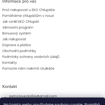
u
Informace pro vás
Proč nakupovat u EKO Chlupáče
Pomáháme chlupáčům v nouzi
Jak vznikl EKO Chlupáč
Věrnostní program
Bonusový systém
Jak nakupovat
Doprava a platba
Obchodní podmínky
Podmínky ochrany osobních údajů
Kontakty
Pomozte nám nakrmit útulkáče
Kontakt
petra.lovecka94
@
gmail.com
+420 774 131 648
Na tomto webu používáme soubory cookie. Pomáhá