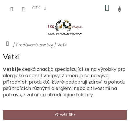
Přejít
NÁKU
na
CZK
obsah
KOŠÍK
Domů
/
Prodávané značky
/
Vetki
Vetki
Vetki
je česká značka specializující se na výrobky pro
alergické a senzitivní psy. Zaměřuje se na vývoj
přírodních produktů, které podporují zdraví a pohodu
psů trpících různými alergiemi nebo citlivostmi na
potravu, životní prostředí či jiné faktory.
Otevřít filtr
Ř