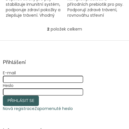
stabilizuje imunitní systém,
přírodních prebiotik pro psy.
podporuje zdraví pokožky a
Podporují zdravé trávení,
zlepšuje trávení. Vhodný
rovnováhu střevní
při nadměrném drbání a
mikroflóry a silnou imunitu.
vykusování kůže a tlapek.
Forma prášku.
2
položek celkem
O
v
l
Z
á
á
d
p
a
a
Přihlášení
c
t
í
E-mail
í
p
r
Heslo
v
k
y
PŘIHLÁSIT SE
v
ý
Nová registrace
Zapomenuté heslo
p
i
s