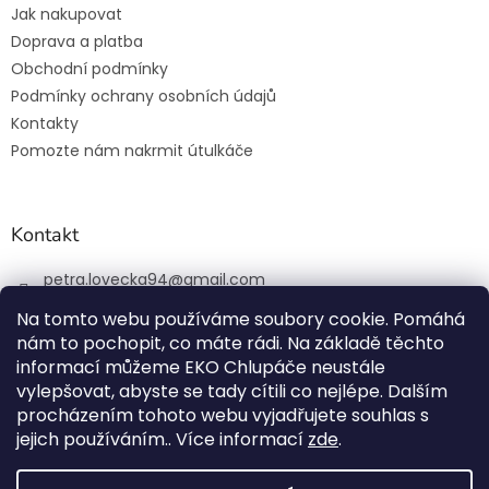
Jak nakupovat
Doprava a platba
Obchodní podmínky
Podmínky ochrany osobních údajů
Kontakty
Pomozte nám nakrmit útulkáče
Kontakt
petra.lovecka94
@
gmail.com
+420 774 131 648
Na tomto webu používáme soubory cookie. Pomáhá
nám to pochopit, co máte rádi. Na základě těchto
ekochlupac.cz
informací můžeme EKO Chlupáče neustále
vylepšovat, abyste se tady cítili co nejlépe. Dalším
procházením tohoto webu vyjadřujete souhlas s
jejich používáním.. Více informací
zde
.
Vytvořil Shoptet