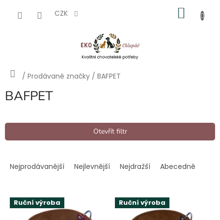
Přejít
NÁKU
na
CZK
obsah
KOŠÍK
Domů
/
Prodávané značky
/
BAFPET
BAFPET
Otevřít filtr
Ř
a
Nejprodávanější
Nejlevnější
Nejdražší
Abecedně
z
e
V
n
Ruční výroba
Ruční výroba
ý
í
p
p