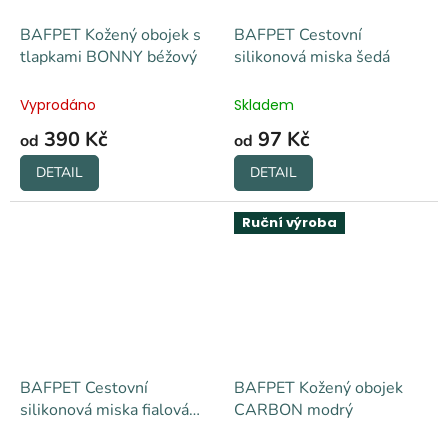
BAFPET Kožený obojek s
BAFPET Cestovní
tlapkami BONNY béžový
silikonová miska šedá
Vyprodáno
Skladem
390 Kč
97 Kč
od
od
DETAIL
DETAIL
Ruční výroba
BAFPET Cestovní
BAFPET Kožený obojek
silikonová miska fialová
CARBON modrý
380 ml