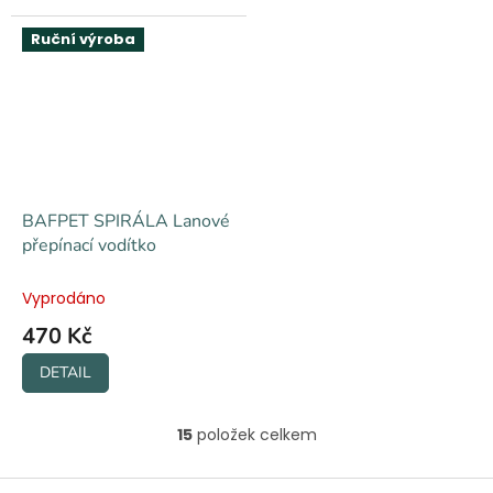
Ruční výroba
BAFPET SPIRÁLA Lanové
přepínací vodítko
Vyprodáno
470 Kč
DETAIL
15
položek celkem
O
v
l
Z