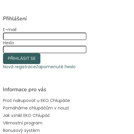
á
á
d
p
a
a
Přihlášení
c
t
í
E-mail
í
p
r
Heslo
v
k
y
PŘIHLÁSIT SE
v
ý
Nová registrace
Zapomenuté heslo
p
i
s
u
Informace pro vás
Proč nakupovat u EKO Chlupáče
Pomáháme chlupáčům v nouzi
Jak vznikl EKO Chlupáč
Věrnostní program
Bonusový systém