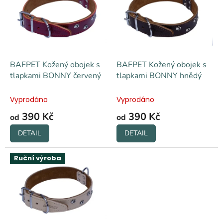
i
r
s
o
p
d
r
u
o
k
d
t
BAFPET Kožený obojek s
BAFPET Kožený obojek s
u
ů
tlapkami BONNY červený
tlapkami BONNY hnědý
k
t
Vyprodáno
Vyprodáno
ů
390 Kč
390 Kč
od
od
DETAIL
DETAIL
Ruční výroba