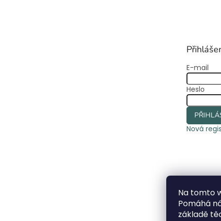
á
p
a
t
Přihláše
í
E-mail
Heslo
PŘIHLÁ
Nová regi
Na tomto 
Pomáhá nám
základě t