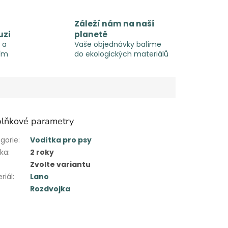
Záleží nám na naší
uzi
planetě
 a
Vaše objednávky balíme
ím
do ekologických materiálů
lňkové parametry
gorie
:
Vodítka pro psy
uka
:
2 roky
Zvolte variantu
riál
:
Lano
Rozdvojka