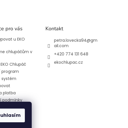
ce pro vás
Kontakt
upovat u EKO
petra.lovecka94
@
gm
e
ail.com
e chlupáčům v
+420 774 131 648
ekochlupac.cz
l EKO Chlupáč
í program
 systém
povat
a platba
í podmínky
 ochrany
 údajů
ouhlasím
 nám nakrmit