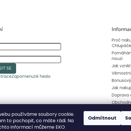
ní
Informa
Proč nak
Chlupáč
Pomáhám
nouzi
Jak vznik
SIT SE
Věrnostn
strace
Zapomenuté heslo
Bonusový
Jak naku
Doprava 
Obchodn
Podmínky
webu používáme soubory cookie.
osobních
Odmítnout
S
 to pochopit, co máte rádi. Na
Kontakty
ěchto informací můžeme EKO
Pomozte