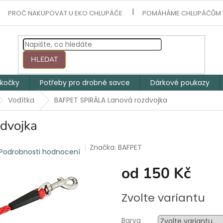
PROČ NAKUPOVAT U EKO CHLUPÁČE
POMÁHÁME CHLUPÁČŮM 
HLEDAT
 kočky
Potřeby pro drobné savce
Dárkové poukazy
Vodítka
BAFPET SPIRÁLA Lanová rozdvojka
dvojka
Značka:
BAFPET
Podrobnosti hodnocení
od
150 Kč
Měrná
Zvolte variantu
cena:
Barva