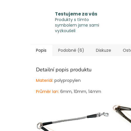
Testujeme za vás
Produkty s tímto
symbolem jsme sami
vyzkoušeli
Popis
Podobné (6)
Diskuze
Ost
Detailní popis produktu
Materiál:
polypropylen
Průměr lan:
6mm, 10mm, 14mm