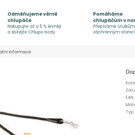
Odměňujeme věrné
Pomáháme
chlupáče
chlupáčům v no
Nakupujte až o 5 % levněji
Přispíváme útulkům
a sbírejte Chlupo body
záchranným stanic
atní informace
Dop
Kate
Zár
EAN
:
Mate
Typ
: