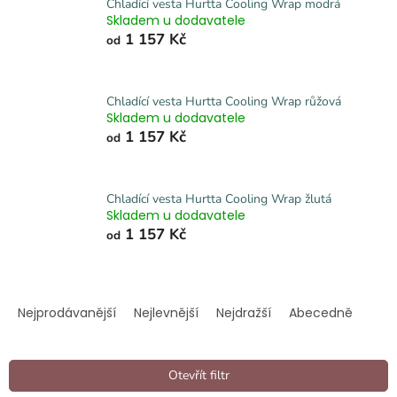
Chladící vesta Hurtta Cooling Wrap modrá
Skladem u dodavatele
1 157 Kč
od
Chladící vesta Hurtta Cooling Wrap růžová
Skladem u dodavatele
1 157 Kč
od
Chladící vesta Hurtta Cooling Wrap žlutá
Skladem u dodavatele
1 157 Kč
od
Ř
a
Nejprodávanější
Nejlevnější
Nejdražší
Abecedně
z
e
n
Otevřít filtr
í