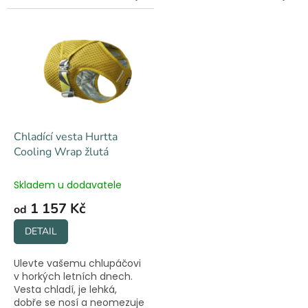
psa v pohybu.
psa v pohybu.
Chladící vesta Hurtta
Cooling Wrap žlutá
Skladem u dodavatele
1 157 Kč
od
DETAIL
Ulevte vašemu chlupáčovi
v horkých letních dnech.
Vesta chladí, je lehká,
dobře se nosí a neomezuje