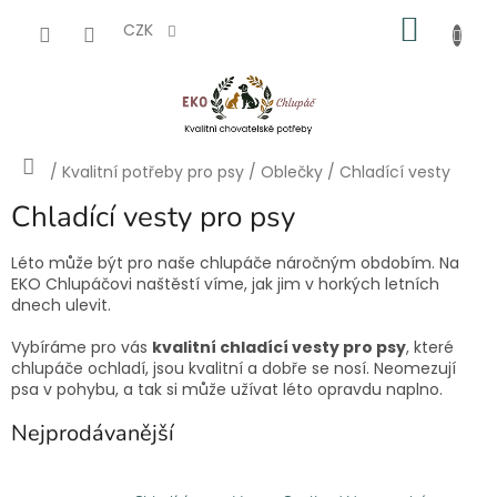
Přejít
NÁKU
na
CZK
obsah
KOŠÍK
Domů
/
Kvalitní potřeby pro psy
/
Oblečky
/
Chladící vesty
Chladící vesty pro psy
Léto může být pro naše chlupáče náročným obdobím. Na
EKO Chlupáčovi naštěstí víme, jak jim v horkých letních
dnech ulevit.
Vybíráme pro vás
kvalitní chladící vesty pro psy
, které
chlupáče ochladí, jsou kvalitní a dobře se nosí. Neomezují
psa v pohybu, a tak si může užívat léto opravdu naplno.
Nejprodávanější