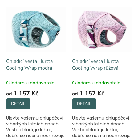
p
V
r
ý
o
p
d
i
u
s
k
p
t
r
ů
o
d
Chladící vesta Hurtta
Chladící vesta Hurtta
u
Cooling Wrap modrá
Cooling Wrap růžová
k
t
Skladem u dodavatele
Skladem u dodavatele
ů
1 157 Kč
1 157 Kč
od
od
DETAIL
DETAIL
Ulevte vašemu chlupáčovi
Ulevte vašemu chlupáčovi
v horkých letních dnech.
v horkých letních dnech.
Vesta chladí, je lehká,
Vesta chladí, je lehká,
dobře se nosí a neomezuje
dobře se nosí a neomezuje