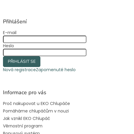
Z
á
p
a
Přihlášení
t
E-mail
í
Heslo
PŘIHLÁSIT SE
Nová registrace
Zapomenuté heslo
Informace pro vás
Proč nakupovat u EKO Chlupáče
Pomáháme chlupáčům v nouzi
Jak vznikl EKO Chlupáč
Věrnostní program
Bonusový systém