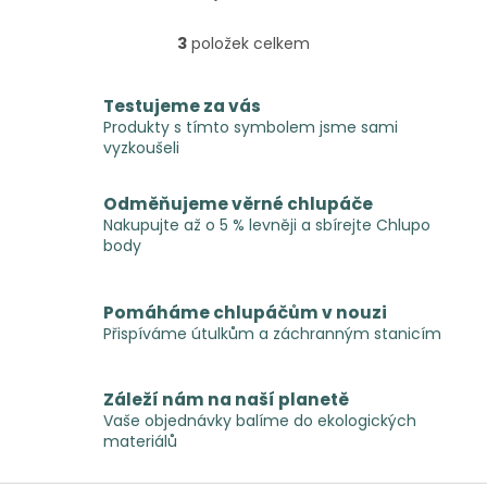
psa v pohybu.
3
položek celkem
O
v
l
Testujeme za vás
á
Produkty s tímto symbolem jsme sami
d
vyzkoušeli
a
c
í
Odměňujeme věrné chlupáče
p
Nakupujte až o 5 % levněji a sbírejte Chlupo
r
body
v
k
y
Pomáháme chlupáčům v nouzi
v
Přispíváme útulkům a záchranným stanicím
ý
p
i
Záleží nám na naší planetě
s
Vaše objednávky balíme do ekologických
u
materiálů