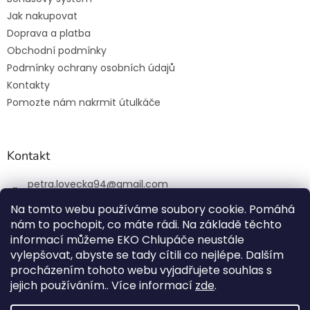
Jak nakupovat
Doprava a platba
Obchodní podmínky
Podmínky ochrany osobních údajů
Kontakty
Pomozte nám nakrmit útulkáče
Kontakt
petra.lovecka94
@
gmail.com
+420 774 131 648
Na tomto webu používáme soubory cookie. Pomáhá
nám to pochopit, co máte rádi. Na základě těchto
ekochlupac.cz
informací můžeme EKO Chlupáče neustále
vylepšovat, abyste se tady cítili co nejlépe. Dalším
procházením tohoto webu vyjadřujete souhlas s
jejich používáním.. Více informací
zde
.
Vytvořil Shoptet