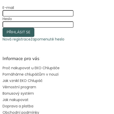
t
E-mail
í
Heslo
PŘIHLÁSIT SE
Nová registrace
Zapomenuté heslo
Informace pro vás
Proč nakupovat u EKO Chlupáče
Pomáháme chlupáčům v nouzi
Jak vznikl EKO Chlupáč
Věrnostní program
Bonusový systém
Jak nakupovat
Doprava a platba
Obchodní podmínky