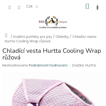
Přejít
NÁKU
na
CZK
obsah
KOŠÍK
Domů
/
Kvalitní potřeby pro psy
/
Oblečky
/
Chladící vesta
Hurtta Cooling Wrap růžová
Chladící vesta Hurtta Cooling Wrap
růžová
Průměrné
Neohodnoceno
Podrobnosti hodnocení
Značka:
Hurtta
hodnocení
produktu
je
0,0
z
5
hvězdiček.