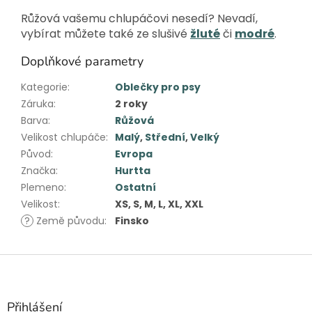
Růžová vašemu chlupáčovi nesedí? Nevadí,
vybírat můžete také ze slušivé
žluté
či
modré
.
Doplňkové parametry
Kategorie
:
Oblečky pro psy
Záruka
:
2 roky
Barva
:
Růžová
Velikost chlupáče
:
Malý
,
Střední
,
Velký
Původ
:
Evropa
Značka
:
Hurtta
Plemeno
:
Ostatní
Velikost
:
XS, S, M, L, XL, XXL
?
Země původu
:
Finsko
Z
á
p
a
Přihlášení