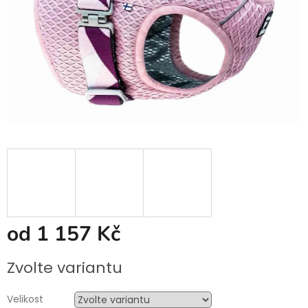
od
1 157 Kč
Měrná
Zvolte variantu
cena:
Velikost