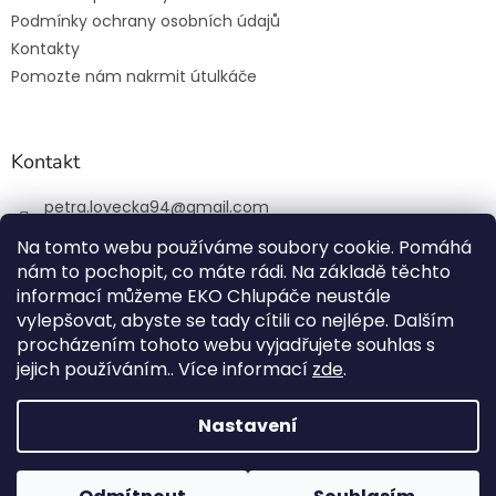
Podmínky ochrany osobních údajů
Kontakty
Pomozte nám nakrmit útulkáče
Kontakt
petra.lovecka94
@
gmail.com
+420 774 131 648
Na tomto webu používáme soubory cookie. Pomáhá
nám to pochopit, co máte rádi. Na základě těchto
ekochlupac.cz
informací můžeme EKO Chlupáče neustále
vylepšovat, abyste se tady cítili co nejlépe. Dalším
procházením tohoto webu vyjadřujete souhlas s
jejich používáním.. Více informací
zde
.
Vytvořil Shoptet
Nastavení
Copyright 2026
EKO Chlupáč
. Všechna práva vyhrazena.