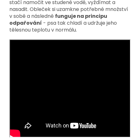
stačí namočit ve studené vodě, vyždímat a
nasadit. Obleček si uzamkne potřebné množství
v sobě a následně
funguje na principu
odpařování
- psa tak chladí a udržuje jeho
tělesnou teplotu v normálu.