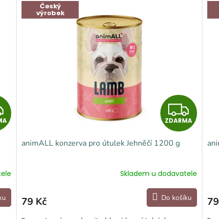
Český
výrobek
Z
Z
MA
ZDARMA
D
D
animALL konzerva pro útulek Jehněčí 1200 g
ani
A
A
R
R
ele
Skladem u dodavatele
M
M
ku
Do košíku
79 Kč
79
A
A