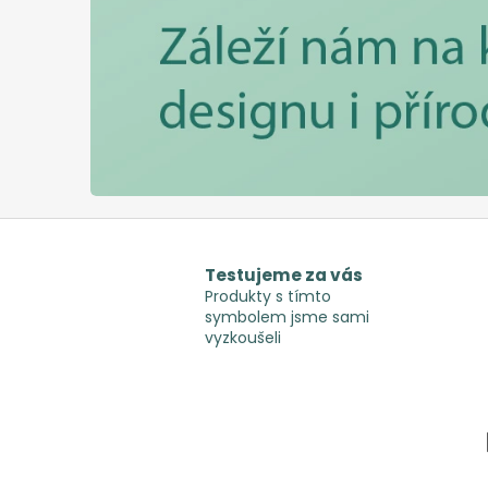
c
h
o
v
a
t
e
l
s
Testujeme za vás
k
Produkty s tímto
symbolem jsme sami
é
vyzkoušeli
p
o
t
ř
e