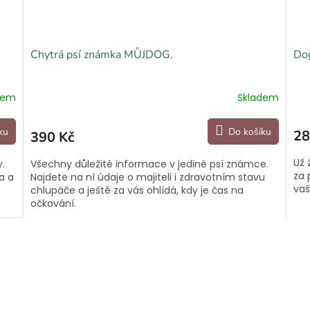
Chytrá psí známka MŮJDOG.
Dog
dem
Skladem
ku
Do košíku
28
390 Kč
Už 
y.
Všechny důležité informace v jediné psí známce.
za 
a a
Najdete na ní údaje o majiteli i zdravotním stavu
vaš
chlupáče a ještě za vás ohlídá, kdy je čas na
očkování.