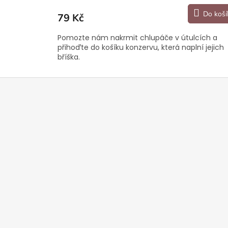
produktu
Do koší
79 Kč
je
5,0
Pomozte nám nakrmit chlupáče v útulcích a
z
přihoďte do košíku konzervu, která naplní jejich
5
bříška.
hvězdiček.