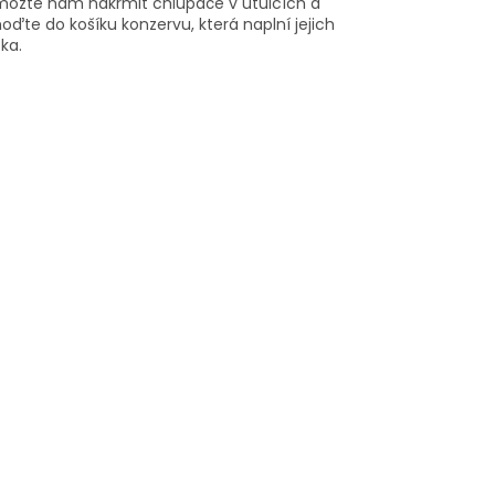
ozte nám nakrmit chlupáče v útulcích a
hoďte do košíku konzervu, která naplní jejich
ška.