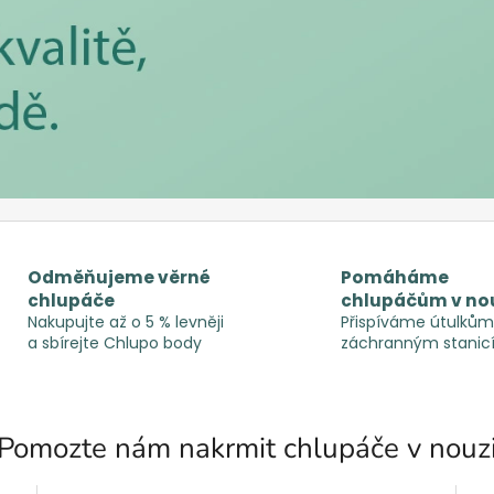
Odměňujeme věrné
Pomáháme
chlupáče
chlupáčům v no
Nakupujte až o 5 % levněji
Přispíváme útulkům
a sbírejte Chlupo body
záchranným stanic
Pomozte nám nakrmit chlupáče v nouz