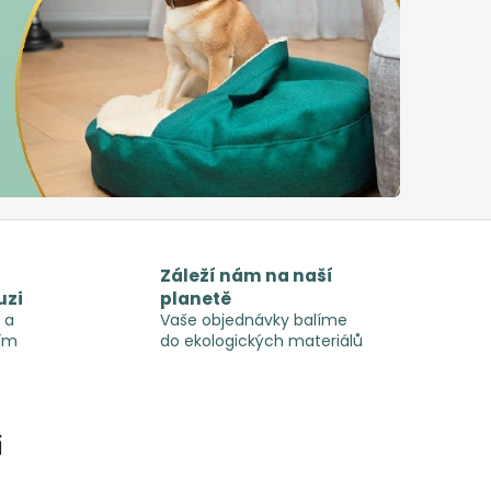
Záleží nám na naší
uzi
planetě
 a
Vaše objednávky balíme
ím
do ekologických materiálů
i