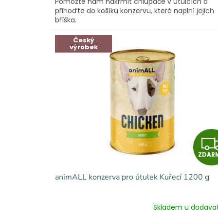
Pomozte nám nakrmit chlupáče v útulcích a
y
přihoďte do košíku konzervu, která naplní jejich
bříška.
Český
výrobek
ZDAR
animALL konzerva pro útulek Kuřecí 1200 g
Skladem u dodava
Průměrné
hodnocení