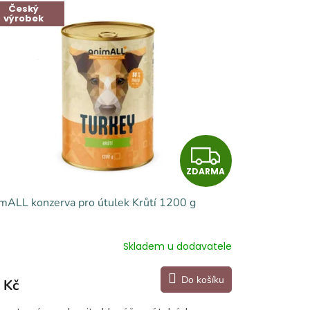
Český
výrobek
Z
ZDARMA
D
mALL konzerva pro útulek Krůtí 1200 g
A
R
Skladem u dodavatele
M
Do košíku
 Kč
A