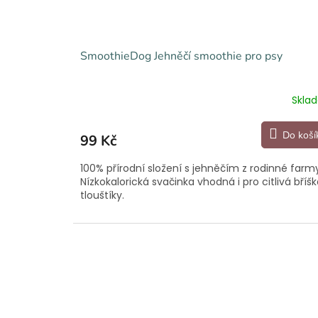
SmoothieDog Jehněčí smoothie pro psy
Skla
Do koší
99 Kč
100% přírodní složení s jehněčím z rodinné farm
Nízkokalorická svačinka vhodná i pro citlivá bříšk
tlouštíky.