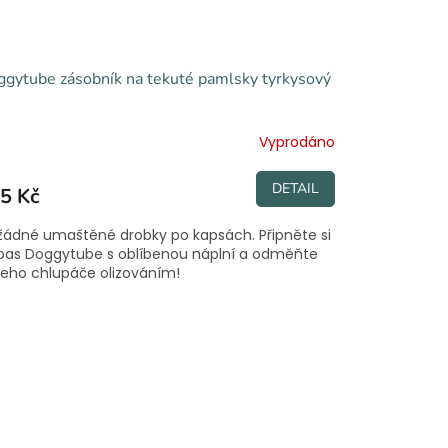
gytube zásobník na tekuté pamlsky tyrkysový
Vyprodáno
DETAIL
5 Kč
žádné umaštěné drobky po kapsách. Připněte si
pas Doggytube s oblíbenou náplní a odměňte
eho chlupáče olizováním!