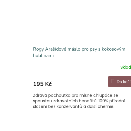
Rogy Arašídové máslo pro psy s kokosovými
hoblinami
Skla
Do koší
195 Kč
Zdravá pochoutka pro mlsné chlupáče se
spoustou zdravotních benefitů. 100% přírodní
složení bez konzervantů a další chemie.