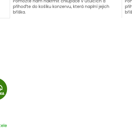
Pomozte nám nakrmit chlupáče v útulcích a
Pom
přihoďte do košíku konzervu, která naplní jejich
při
bříška.
bří
Z
MA
D
A
R
tele