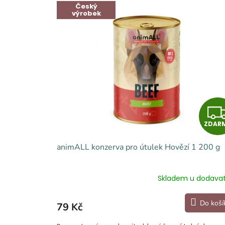
Český
b
výrobek
y
p
r
o
v
a
š
e
ZDAR
m
animALL konzerva pro útulek Hovězí 1 200 g
a
z
l
Skladem u dodavat
í
Do koší
79 Kč
č
k