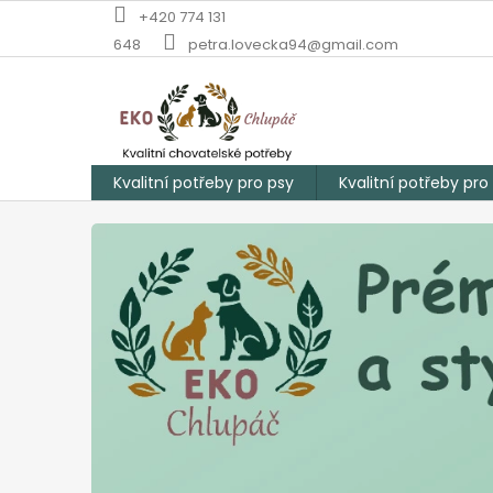
Přejít
+420 774 131
na
648
petra.lovecka94@gmail.com
obsah
Kvalitní potřeby pro psy
Kvalitní potřeby pro
E
k
o
l
o
g
i
c
k
é