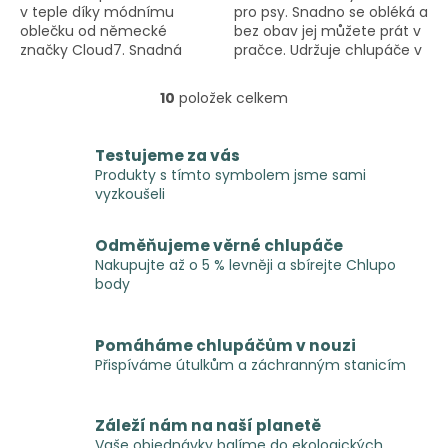
v teple díky módnímu
pro psy. Snadno se obléká a
oblečku od německé
bez obav jej můžete prát v
značky Cloud7. Snadná
pračce. Udržuje chlupáče v
údržba a jednoduché
teple a suchu.
zapínání.
10
položek celkem
O
v
l
Testujeme za vás
á
Produkty s tímto symbolem jsme sami
d
vyzkoušeli
a
c
í
Odměňujeme věrné chlupáče
p
Nakupujte až o 5 % levněji a sbírejte Chlupo
r
body
v
k
y
Pomáháme chlupáčům v nouzi
v
Přispíváme útulkům a záchranným stanicím
ý
p
i
Záleží nám na naší planetě
s
Vaše objednávky balíme do ekologických