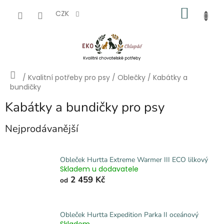
Přejít
NÁKU
na
CZK
obsah
KOŠÍK
Domů
/
Kvalitní potřeby pro psy
/
Oblečky
/
Kabátky a
bundičky
Kabátky a bundičky pro psy
Nejprodávanější
Obleček Hurtta Extreme Warmer III ECO lilkový
Skladem u dodavatele
2 459 Kč
od
Obleček Hurtta Expedition Parka II oceánový
Skladem