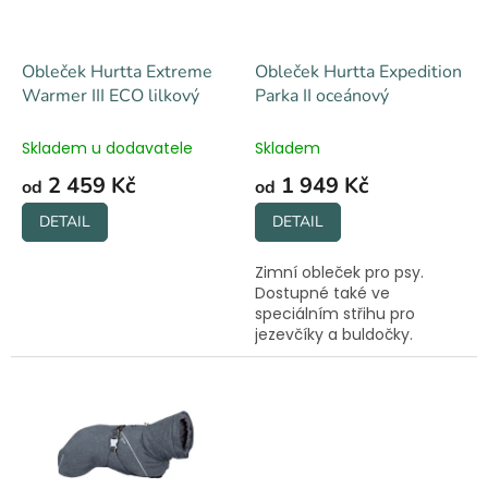
t
r
ů
o
d
Obleček Hurtta Extreme
Obleček Hurtta Expedition
u
Warmer III ECO lilkový
Parka II oceánový
k
t
Skladem u dodavatele
Skladem
ů
2 459 Kč
1 949 Kč
od
od
DETAIL
DETAIL
Zimní obleček pro psy.
Dostupné také ve
speciálním střihu pro
jezevčíky a buldočky.