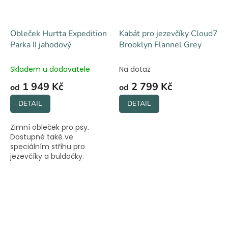
Obleček Hurtta Expedition
Kabát pro jezevčíky Cloud7
Parka II jahodový
Brooklyn Flannel Grey
Skladem u dodavatele
Na dotaz
1 949 Kč
2 799 Kč
od
od
DETAIL
DETAIL
Zimní obleček pro psy.
Dostupné také ve
speciálním střihu pro
jezevčíky a buldočky.