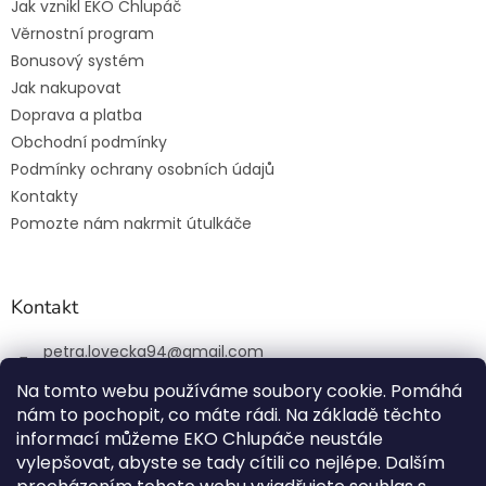
Jak vznikl EKO Chlupáč
Věrnostní program
Bonusový systém
Jak nakupovat
Doprava a platba
Obchodní podmínky
Podmínky ochrany osobních údajů
Kontakty
Pomozte nám nakrmit útulkáče
Kontakt
petra.lovecka94
@
gmail.com
+420 774 131 648
Na tomto webu používáme soubory cookie. Pomáhá
nám to pochopit, co máte rádi. Na základě těchto
ekochlupac.cz
informací můžeme EKO Chlupáče neustále
vylepšovat, abyste se tady cítili co nejlépe. Dalším