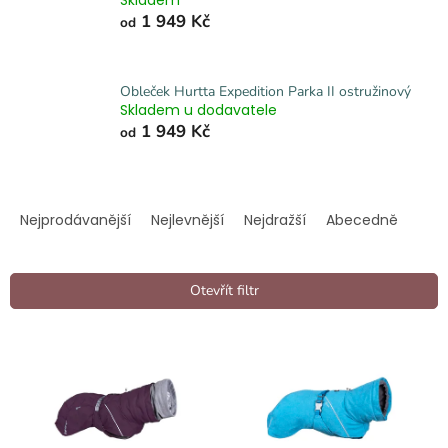
1 949 Kč
od
Obleček Hurtta Expedition Parka II ostružinový
Skladem u dodavatele
1 949 Kč
od
Ř
a
Nejprodávanější
Nejlevnější
Nejdražší
Abecedně
z
e
n
Otevřít filtr
í
p
V
r
ý
o
p
d
i
u
s
k
p