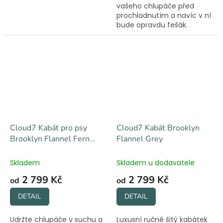
vašeho chlupáče před
prochladnutím a navíc v ní
bude opravdu fešák.
Praktická, stylová a
pohodlná.
Cloud7 Kabát pro psy
Cloud7 Kabát Brooklyn
Brooklyn Flannel Fern
Flannel Grey
Green
Skladem
Skladem u dodavatele
2 799 Kč
2 799 Kč
od
od
DETAIL
DETAIL
Udržte chlupáče v suchu a
Luxusní ručně šitý kabátek