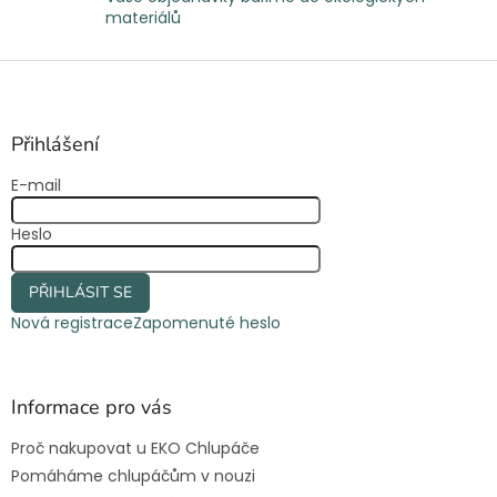
u
materiálů
Z
á
p
a
Přihlášení
t
E-mail
í
Heslo
PŘIHLÁSIT SE
Nová registrace
Zapomenuté heslo
Informace pro vás
Proč nakupovat u EKO Chlupáče
Pomáháme chlupáčům v nouzi