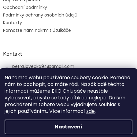
Obchodní podmínky
Podmínky ochrany osobních údajů
Kontakty
Pomozte nám nakrmit útulkáče
Kontakt
petra.lovecka94
@
gmail.com
+420 774 131 648
Na tomto webu používáme soubory cookie. Pomáhá
nám to pochopit, co máte rádi. Na základě těchto
ekochlupac.cz
informací můžeme EKO Chlupáče neustále
vylepšovat, abyste se tady cítili co nejlépe. Dalším
procházením tohoto webu vyjadřujete souhlas s
jejich používáním.. Více informací
zde
.
Vytvořil Shoptet
Nastavení
Copyright 2026
EKO Chlupáč
. Všechna práva vyhrazena.