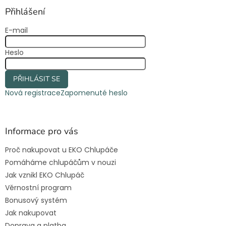
p
a
Přihlášení
t
E-mail
í
Heslo
PŘIHLÁSIT SE
Nová registrace
Zapomenuté heslo
Informace pro vás
Proč nakupovat u EKO Chlupáče
Pomáháme chlupáčům v nouzi
Jak vznikl EKO Chlupáč
Věrnostní program
Bonusový systém
Jak nakupovat
Doprava a platba