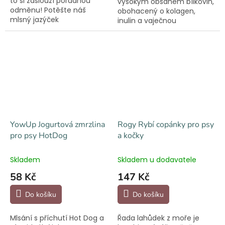
to si zaslouží pořádnou
vysokým obsahem bílkovin,
odměnu! Potěšte náš
obohacený o kolagen,
mlsný jazýček
inulin a vaječnou
Valentýnskými pusinkami.
membránu. Podporuje
zdraví kloubů, svalů a kostí
a skvěle se hodí pro aktivní
mazlíčky, rostoucí jedince
i...
YowUp Jogurtová zmrzlina
Rogy Rybí copánky pro psy
pro psy HotDog
a kočky
Skladem
Skladem u dodavatele
58 Kč
147 Kč
Do košíku
Do košíku
Mlsání s příchutí Hot Dog a
Řada lahůdek z moře je