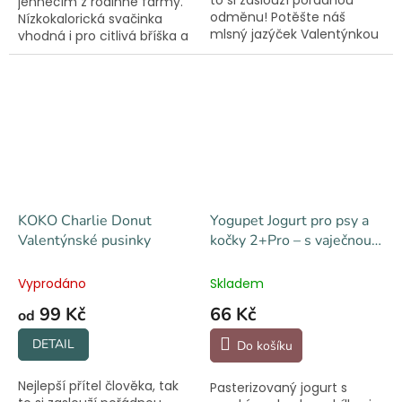
jehněčím z rodinné farmy.
odměnu! Potěšte náš
Nízkokalorická svačinka
mlsný jazýček Valentýnkou
vhodná i pro citlivá bříška a
z hovězího masíčka.
tlouštíky.
KOKO Charlie Donut
Yogupet Jogurt pro psy a
Valentýnské pusinky
kočky 2+Pro – s vaječnou
membránou
Vyprodáno
Skladem
99 Kč
66 Kč
od
DETAIL
Do košíku
Nejlepší přítel člověka, tak
Pasterizovaný jogurt s