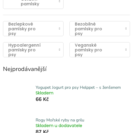
pamlsky
Bezlepkové
Bezobilné
pamlsky pro
pamlsky pro
psy
psy
Hypoalergenní
Veganské
pamlsky pro
pamlsky pro
psy
psy
Nejprodávanější
Yogupet Jogurt pro psy Helppet – s ženšenem
Skladem
66 Kč
Rogy Mořské ryby na grilu
Skladem u dodavatele
87 Kč