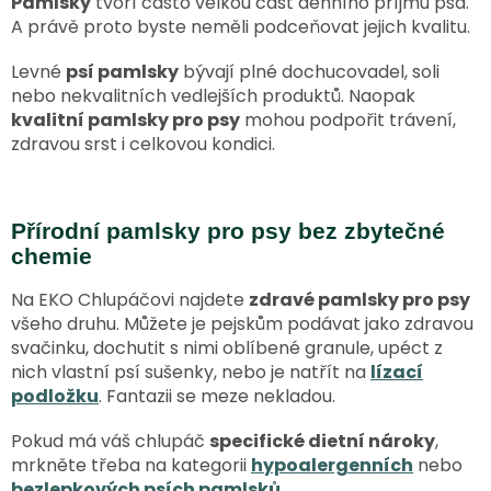
Pamlsky
tvoří často velkou část denního příjmu psa.
A právě proto byste neměli podceňovat jejich kvalitu.
Levné
psí pamlsky
bývají plné dochucovadel, soli
nebo nekvalitních vedlejších produktů. Naopak
kvalitní pamlsky pro psy
mohou podpořit trávení,
zdravou srst i celkovou kondici.
Přírodní pamlsky pro psy bez zbytečné
chemie
Na EKO Chlupáčovi najdete
zdravé pamlsky pro psy
všeho druhu. Můžete je pejskům podávat jako zdravou
svačinku, dochutit s nimi oblíbené granule, upéct z
nich vlastní psí sušenky, nebo je natřít na
lízací
podložku
. Fantazii se meze nekladou.
Pokud má váš chlupáč
specifické dietní nároky
,
mrkněte třeba na kategorii
hypoalergenních
nebo
bezlepkových psích pamlsků
.