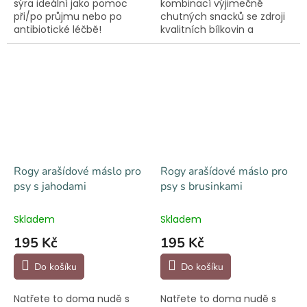
sýra ideální jako pomoc
kombinací výjimečně
při/po průjmu nebo po
chutných snacků se zdroji
antibiotické léčbě!
kvalitních bílkovin a
Fermentovaná mňamka
Omega-3,6,9 mastných
obsahuje vitamíny E, D3 a
kyselin. 100% losos bohatý
B9 a přispívá zdravé...
na vitamíny a minerály a
Omega-3.
Rogy arašídové máslo pro
Rogy arašídové máslo pro
psy s jahodami
psy s brusinkami
Skladem
Skladem
195 Kč
195 Kč
Do košíku
Do košíku
Natřete to doma nudě s
Natřete to doma nudě s