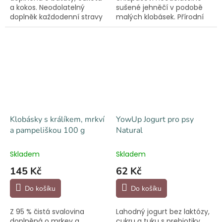
a kokos. Neodolatelný
sušené jehněčí v podobě
doplněk každodenní stravy
malých klobásek. Přírodní
v human grade kvalitě.
složení a potravinářská
kvalita.
Klobásky s králíkem, mrkví
YowUp Jogurt pro psy
a pampeliškou 100 g
Natural
Skladem
Skladem
145 Kč
62 Kč
Do košíku
Do košíku
Z 95 % čistá svalovina
Lahodný jogurt bez laktózy,
doplněná o mrkev a
cukru a tuku s prebiotiky