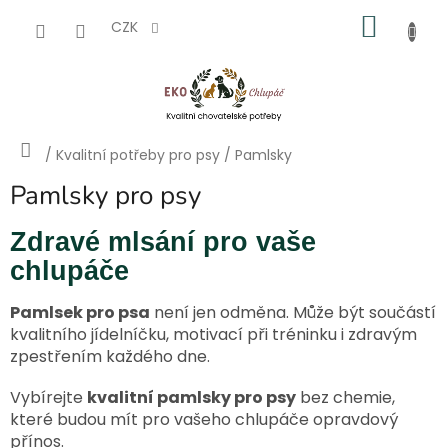
Přejít
NÁKU
na
CZK
obsah
KOŠÍK
Domů
/
Kvalitní potřeby pro psy
/
Pamlsky
Pamlsky pro psy
Zdravé mlsání pro vaše
chlupáče
Pamlsek pro psa
není jen odměna. Může být součástí
kvalitního jídelníčku, motivací při tréninku i zdravým
zpestřením každého dne.
Vybírejte
kvalitní pamlsky pro psy
bez chemie,
které budou mít pro vašeho chlupáče opravdový
přínos.