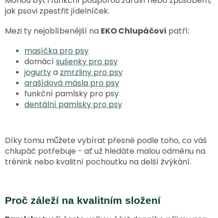
Mohou být i funkční podporou zdraví nebo způsobem,
jak psovi zpestřit jídelníček.
Mezi ty nejoblíbenější na
EKO Chlupáčovi
patří:
masíčka pro psy
domácí
sušenky pro psy
jogurty
a
zmrzliny pro psy
arašídová másla pro psy
funkční pamlsky pro psy
dentální pamlsky pro psy
Díky tomu můžete vybírat přesně podle toho, co váš
chlupáč potřebuje - ať už hledáte malou odměnu na
trénink nebo kvalitní pochoutku na delší žvýkání.
Proč záleží na kvalitním složení