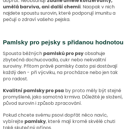
dopřát. Neobsahují
žádné umělé konzervanty,
i
umělá barviva, ani další chemii
. Naopak v nich
s
najdete spoustu surovin, které podporují imunitu a
u
pečují o zdraví vašeho pejska.
Pamlsky pro pejsky s přidanou hodnotou
Spousta běžných
pamlsků pro psy
obsahuje
zbytečná dochucovadla, cukr nebo nekvalitní
suroviny. Přitom právě pamlsky často psi dostávají
každý den - při výcviku, na procházce nebo jen tak
pro radost.
Kvalitní pamlsky pro psa
by proto měly být stejné
promyšlené, jako samotná krmiva. Důležité je složení,
původ surovin i způsob zpracování.
Pokud chcete svému psovi dopřát něco navíc,
vybírejte
pamlsky
, které mají kromě skvělé chuti
také skutečný přínos.