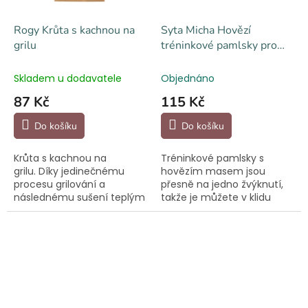
Rogy Krůta s kachnou na
Syta Micha Hovězí
grilu
tréninkové pamlsky pro
psy
Skladem u dodavatele
Objednáno
87 Kč
115 Kč
Do košíku
Do košíku
Krůta s kachnou na
Tréninkové pamlsky s
grilu. Díky jedinečnému
hovězím masem jsou
procesu grilování a
přesně na jedno žvýknutí,
následnému sušení teplým
takže je můžete v klidu
vzduchem si tato
použít jako cvičákovou
pochoutka zachovává svou
odměnu, aniž byste měli
vůni a nutriční hodnotu bez
plné kapsy rozlámaných
nutnosti přidávání
piškotů. Maso z hovězí je,...
konzervačních...