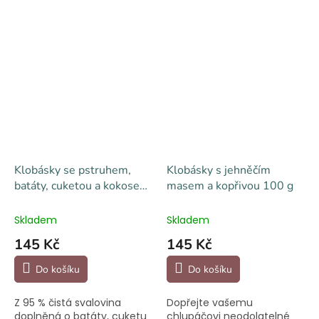
Klobásky se pstruhem,
Klobásky s jehněčím
batáty, cuketou a kokosem
masem a kopřivou 100 g
100 g
Skladem
Skladem
145 Kč
145 Kč
Do košíku
Do košíku
Z 95 % čistá svalovina
Dopřejte vašemu
doplněná o batáty, cuketu
chlupáčovi neodolatelné