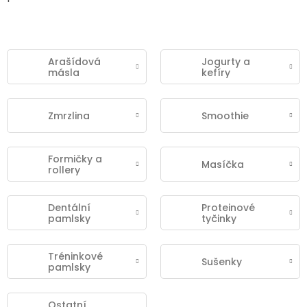
Arašídová
Jogurty a
másla
kefíry
Zmrzlina
Smoothie
Formičky a
Masíčka
rollery
Dentální
Proteinové
pamlsky
tyčinky
Tréninkové
Sušenky
pamlsky
Ostatní