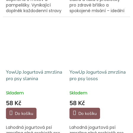
pampelišky. Vynikající
pro zdravé bříško a
doplněk každodenní stravy
spokojené mlsání – ideální
s lehce stravitelnými
doplněk stravy i chutná
bílkovinami.
odměna.
YowUp Jogurtová zmrzlina
YowUp Jogurtová zmrzlina
pro psy slanina
pro psy losos
Skladem
Skladem
58 Kč
58 Kč
Do košíku
Do košíku
Lahodná jogurtová psí
Lahodná jogurtová psí
zmrzlina plná probiotik pro
zmrzlina plná probiotik pro