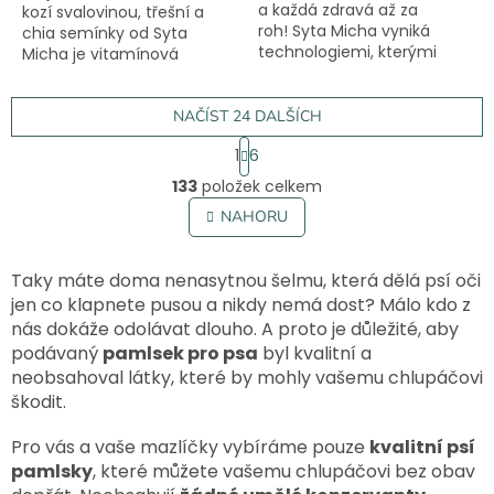
a každá zdravá až za
kozí svalovinou, třešní a
roh! Syta Micha vyniká
chia semínky od Syta
technologiemi, kterými
Micha je vitamínová
zpracovává ty nejlepší
bomba s inovativním
suroviny. Umí to tak citlivě,
tvarem, který si váš miláček
aby si ponechaly své
zamiluje! Přírodní
NAČÍST 24 DALŠÍCH
benefity,...
ingredience z řad...
S
1
6
t
O
r
133
položek celkem
v
á
l
NAHORU
n
á
k
o
d
v
a
Taky máte doma nenasytnou šelmu, která dělá psí oči
á
c
jen co klapnete pusou a nikdy nemá dost? Málo kdo z
n
í
nás dokáže odolávat dlouho. A proto je důležité, aby
í
p
podávaný
pamlsek pro psa
byl kvalitní a
r
neobsahoval látky, které by mohly vašemu chlupáčovi
v
škodit.
k
y
Pro vás a vaše mazlíčky vybíráme pouze
v
kvalitní psí
ý
pamlsky
, které můžete vašemu chlupáčovi bez obav
p