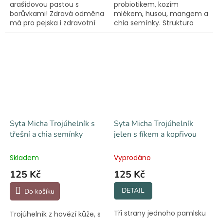
arašídovou pastou s
probiotikem, kozím
borůvkami! Zdravá odměna
mlékem, husou, mangem a
má pro pejska i zdravotní
chia semínky. Struktura
benefity. Z pasty se stane
kostí má příznivý vliv na psí
spolehlivý zabiják nudy
zuby a dásně. Při kousání
nejlépe v kombinaci s lízací
toto tvrdé kousátko čistí
podložkou...
zuby tím, že...
Syta Micha Trojúhelník s
Syta Micha Trojúhelník
třešní a chia semínky
jelen s fíkem a kopřivou
Skladem
Vyprodáno
125 Kč
125 Kč
DETAIL
Do košíku
Tři strany jednoho pamlsku
Trojúhelník z hovězí kůže, s