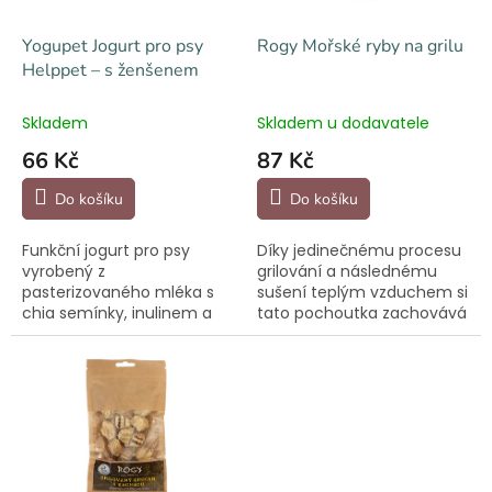
ů
o
d
Yogupet Jogurt pro psy
Rogy Mořské ryby na grilu
u
Helppet – s ženšenem
k
t
Skladem
Skladem u dodavatele
ů
66 Kč
87 Kč
Do košíku
Do košíku
Funkční jogurt pro psy
Díky jedinečnému procesu
vyrobený z
grilování a následnému
pasterizovaného mléka s
sušení teplým vzduchem si
chia semínky, inulinem a
tato pochoutka zachovává
ženšenem – vyvinutý pro
svou vůni a nutriční
podporu imunity a
hodnotu bez nutnosti
celkovou vitalitu. Skvěle se
přidávání konzervačních
hodí zejména pro starší
látek. Přidání vlákniny a...
psy, jedince v...