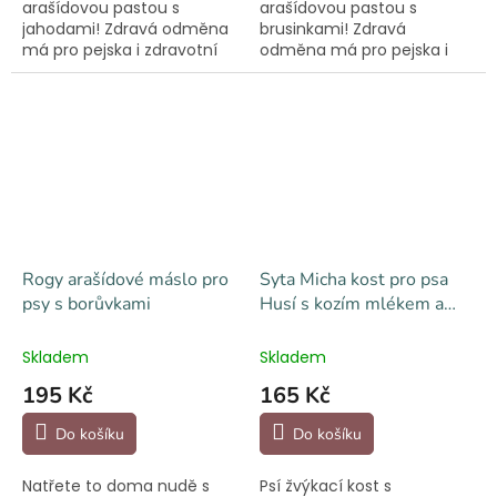
arašídovou pastou s
arašídovou pastou s
jahodami! Zdravá odměna
brusinkami! Zdravá
má pro pejska i zdravotní
odměna má pro pejska i
benefity. Z pasty se stane
zdravotní benefity. Z pasty
spolehlivý zabiják nudy
se stane spolehlivý zabiják
nejlépe v kombinaci s lízací
nudy nejlépe v kombinaci
podložkou...
s lízací podložkou...
Rogy arašídové máslo pro
Syta Micha kost pro psa
psy s borůvkami
Husí s kozím mlékem a
probiotikem
Skladem
Skladem
195 Kč
165 Kč
Do košíku
Do košíku
Natřete to doma nudě s
Psí žvýkací kost s