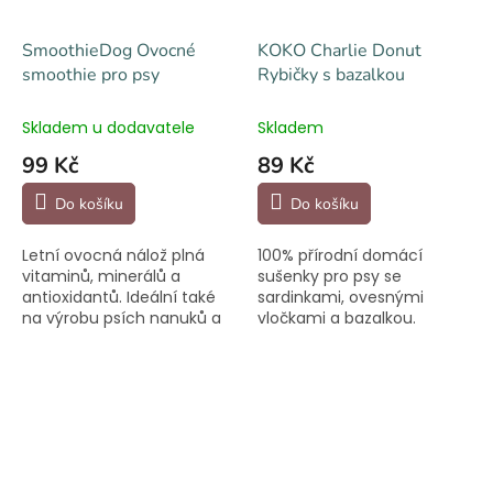
SmoothieDog Ovocné
KOKO Charlie Donut
smoothie pro psy
Rybičky s bazalkou
Skladem u dodavatele
Skladem
99 Kč
89 Kč
Do košíku
Do košíku
Letní ovocná nálož plná
100% přírodní domácí
vitaminů, minerálů a
sušenky pro psy se
antioxidantů. Ideální také
sardinkami, ovesnými
na výrobu psích nanuků a
vločkami a bazalkou.
ledových bonbónků.
Pečené s láskou v České
republice.