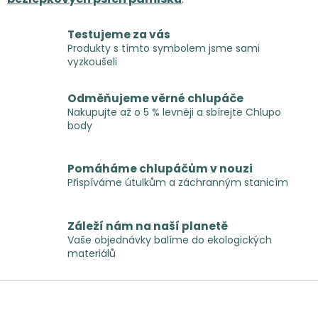
Testujeme za vás
Produkty s tímto symbolem jsme sami
vyzkoušeli
Odměňujeme věrné chlupáče
Nakupujte až o 5 % levněji a sbírejte Chlupo
body
Pomáháme chlupáčům v nouzi
Přispíváme útulkům a záchranným stanicím
Záleží nám na naší planetě
Vaše objednávky balíme do ekologických
materiálů
Z
á