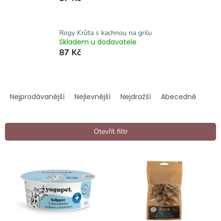
Rogy Krůta s kachnou na grilu
Skladem u dodavatele
87 Kč
Ř
a
Nejprodávanější
Nejlevnější
Nejdražší
Abecedně
z
e
n
Otevřít filtr
í
p
V
r
ý
o
p
d
i
u
s
k
p
t
r