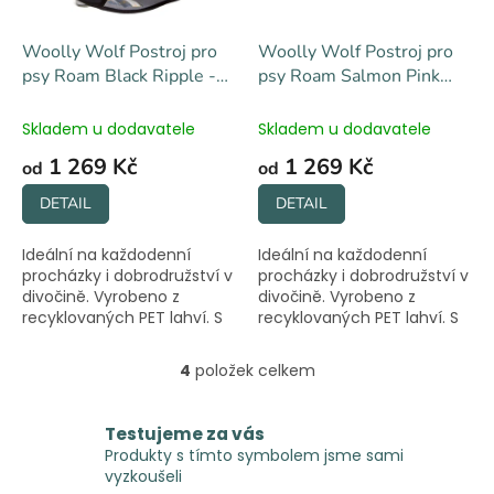
Woolly Wolf Postroj pro
Woolly Wolf Postroj pro
psy Roam Black Ripple -
psy Roam Salmon Pink
černá
Ripple - lososová
Skladem u dodavatele
Skladem u dodavatele
1 269 Kč
1 269 Kč
od
od
DETAIL
DETAIL
Ideální na každodenní
Ideální na každodenní
procházky i dobrodružství v
procházky i dobrodružství v
divočině. Vyrobeno z
divočině. Vyrobeno z
recyklovaných PET lahví. S
recyklovaných PET lahví. S
reflexními prvky a
reflexními prvky a
praktickou rukojetí.
praktickou rukojetí.
4
položek celkem
O
v
l
Testujeme za vás
á
Produkty s tímto symbolem jsme sami
d
vyzkoušeli
a