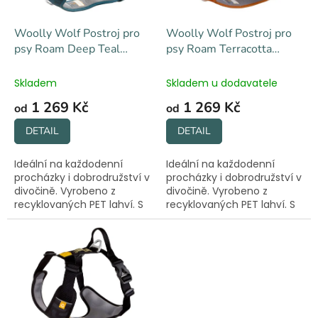
r
ů
o
d
Woolly Wolf Postroj pro
Woolly Wolf Postroj pro
u
psy Roam Deep Teal
psy Roam Terracotta
k
Ripple - petrolejově
Ripple - terakotová
t
modrá
Skladem
Skladem u dodavatele
ů
1 269 Kč
1 269 Kč
od
od
DETAIL
DETAIL
Ideální na každodenní
Ideální na každodenní
procházky i dobrodružství v
procházky i dobrodružství v
divočině. Vyrobeno z
divočině. Vyrobeno z
recyklovaných PET lahví. S
recyklovaných PET lahví. S
reflexními prvky a
reflexními prvky a
praktickou rukojetí.
praktickou rukojetí.