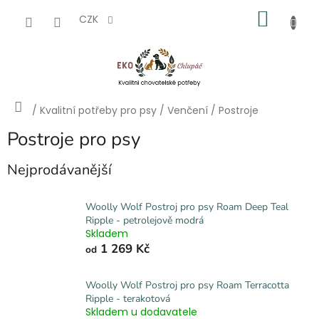
Přejít
NÁKU
na
CZK
obsah
KOŠÍK
Domů
/
Kvalitní potřeby pro psy
/
Venčení
/
Postroje
Postroje pro psy
Nejprodávanější
Woolly Wolf Postroj pro psy Roam Deep Teal
Ripple - petrolejově modrá
Skladem
1 269 Kč
od
Woolly Wolf Postroj pro psy Roam Terracotta
Ripple - terakotová
Skladem u dodavatele