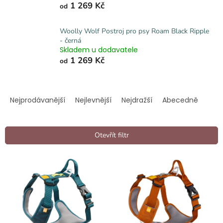
1 269 Kč
od
Woolly Wolf Postroj pro psy Roam Black Ripple
- černá
Skladem u dodavatele
1 269 Kč
od
Ř
a
Nejprodávanější
Nejlevnější
Nejdražší
Abecedně
z
e
n
Otevřít filtr
í
p
V
r
ý
o
p
d
i
u
s
k
p
t