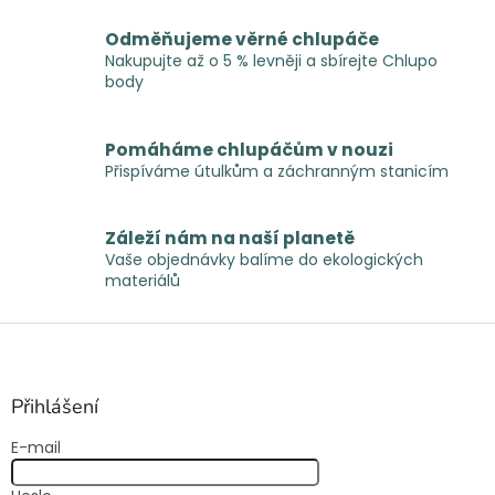
c
í
Odměňujeme věrné chlupáče
p
Nakupujte až o 5 % levněji a sbírejte Chlupo
r
body
v
k
y
Pomáháme chlupáčům v nouzi
v
Přispíváme útulkům a záchranným stanicím
ý
p
i
Záleží nám na naší planetě
s
Vaše objednávky balíme do ekologických
u
materiálů
Z
á
p
a
Přihlášení
t
E-mail
í