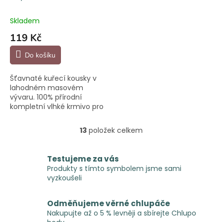
Skladem
119 Kč
Do košíku
Šťavnaté kuřecí kousky v
lahodném masovém
vývaru. 100% přírodní
kompletní vlhké krmivo pro
zdravý růst a vývoj štěněte.
13
položek celkem
O
v
l
Testujeme za vás
á
Produkty s tímto symbolem jsme sami
d
vyzkoušeli
a
c
í
Odměňujeme věrné chlupáče
p
Nakupujte až o 5 % levněji a sbírejte Chlupo
r