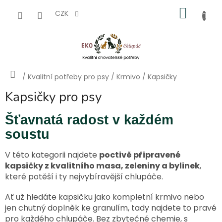
Přejít
NÁKU
na
CZK
obsah
KOŠÍK
Domů
/
Kvalitní potřeby pro psy
/
Krmivo
/
Kapsičky
Kapsičky pro psy
Šťavnatá radost v každém
soustu
V této kategorii najdete
poctivě připravené
kapsičky z kvalitního masa, zeleniny a bylinek
,
které potěší i ty nejvybíravější chlupáče.
Ať už hledáte kapsičku jako kompletní krmivo nebo
jen chutný doplněk ke granulím, tady najdete to pravé
pro každého chlupáče. Bez zbytečné chemie, s