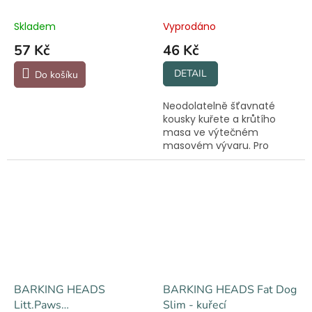
300 g
Skladem
Vyprodáno
57 Kč
46 Kč
DETAIL
Do košíku
Neodolatelně šťavnaté
kousky kuřete a krůtího
masa ve výtečném
masovém vývaru. Pro
chlupáče malých plemen.
BARKING HEADS
BARKING HEADS Fat Dog
Litt.Paws
Slim - kuřecí