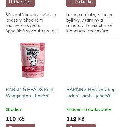
Do košíku
Do košíku
Šťavnaté kousky kuřete a
Losos, sardinky, zelenina,
lososa v lahodném
bylinky, vitamíny a
masovém vývaru.
minerály. To všechno v
Speciálně vyvinuto pro psí
lahodném masovém
seniory. Pro pohodové
vývaru. Vhodné pro dospělé
stárnutí.
chlupáče.
BARKING HEADS Beef
BARKING HEADS Chop
Waggington - hovězí
Lickin’ Lamb - jehněčí
Skladem
Skladem u dodavatele
119 Kč
119 Kč