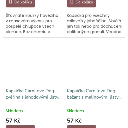
Do košíku
Do košíku
Šťavnaté kousky hovězího
Kapsička pro všechny
v masovém vývaru pro
milovníky jehněčího. Skvělá
dospělé chlupáče všech
jen tak nebo pro dochucení
plemen. Bez chemie a
oblíbených granulí. Vhodná
vhodné i pro citlivá bříška.
i pro citlivá bříška.
Kapsička Carnilove Dog
Kapsička Carnilove Dog
zvěřina s jahodovými listy,
bažant s malinovými listy,
paté 300 g
paté 300 g
Skladem
Skladem
57 Kč
57 Kč