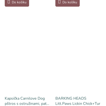
Do košíku
Do košíku
Kapsička Carnilove Dog
BARKING HEADS
pštros s ostružinami, paté
Litt.Paws Lickin Chick+Tur