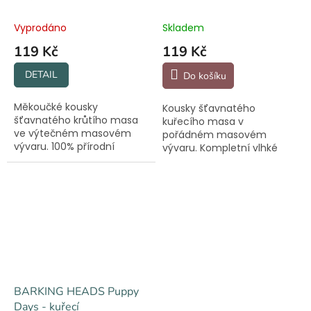
Vyprodáno
Skladem
119 Kč
119 Kč
DETAIL
Do košíku
Měkoučké kousky
Kousky šťavnatého
šťavnatého krůtího masa
kuřecího masa v
ve výtečném masovém
pořádném masovém
vývaru. 100% přírodní
vývaru. Kompletní vlhké
suroviny z ověřených
krmivo pro dospělé psy
zdrojů.
všech plemen.
BARKING HEADS Puppy
Days - kuřecí