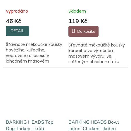
Beef+Chick+Salm
Vyprodáno
Skladem
46 Kč
119 Kč
DETAIL
Do košíku
Šťavnaté měkoučké kousky
Šťavnaté měkoučké kousky
hovězího, kuřecího,
kuřecího ve výtečném
vepřového a lososa v
masovém vývaru. Se
lahodném masovém
sníženým obsahem tuku
vývaru. Pro chlupáče
vhodné pro všechny psí
malých plemen.
tlouštíky.
BARKING HEADS Top
BARKING HEADS Bowl
Dog Turkey - krůtí
Lickin’ Chicken - kuřecí