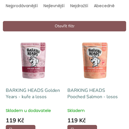
a
Nejprodávanější
Nejlevnější
Nejdražší
Abecedně
z
e
n
Otevřít filtr
í
p
V
r
ý
o
p
d
i
u
s
k
p
t
r
ů
o
d
BARKING HEADS Golden
BARKING HEADS
u
Years - kuře a losos
Pooched Salmon - losos
k
t
Skladem u dodavatele
Skladem
ů
119 Kč
119 Kč