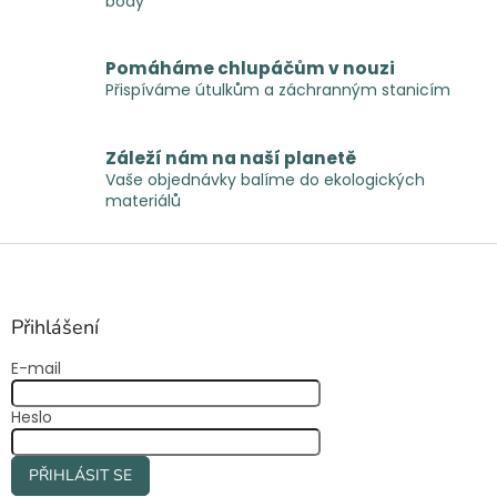
body
v
k
y
Pomáháme chlupáčům v nouzi
v
Přispíváme útulkům a záchranným stanicím
ý
p
i
Záleží nám na naší planetě
s
Vaše objednávky balíme do ekologických
u
materiálů
Z
á
p
a
Přihlášení
t
E-mail
í
Heslo
PŘIHLÁSIT SE