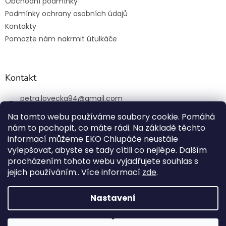
Obchodní podmínky
Podmínky ochrany osobních údajů
Kontakty
Pomozte nám nakrmit útulkáče
Kontakt
petra.lovecka94
@
gmail.com
+420 774 131 648
Na tomto webu používáme soubory cookie. Pomáhá
nám to pochopit, co máte rádi. Na základě těchto
ekochlupac.cz
informací můžeme EKO Chlupáče neustále
vylepšovat, abyste se tady cítili co nejlépe. Dalším
procházením tohoto webu vyjadřujete souhlas s
jejich používáním.. Více informací
zde
.
Vytvořil Shoptet
Nastavení
Copyright 2026
EKO Chlupáč
. Všechna práva vyhrazena.