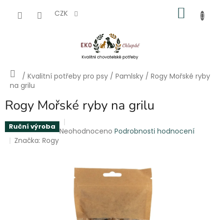
Přejít
NÁKU
na
CZK
obsah
KOŠÍK
Domů
/
Kvalitní potřeby pro psy
/
Pamlsky
/
Rogy Mořské ryby
na grilu
Rogy Mořské ryby na grilu
Ruční výroba
Průměrné
Neohodnoceno
Podrobnosti hodnocení
hodnocení
Značka:
Rogy
produktu
je
0,0
z
5
hvězdiček.