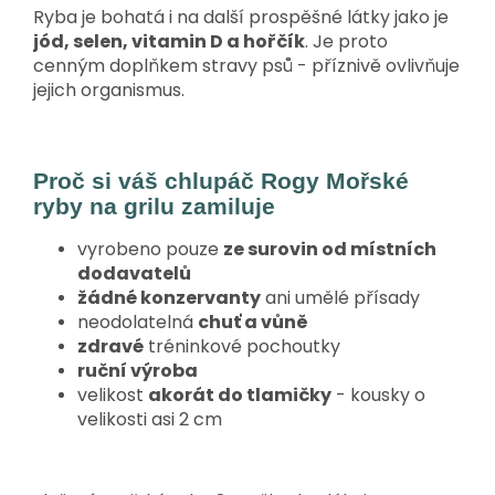
Ryba je bohatá i na další prospěšné látky jako je
jód, selen, vitamin D a hořčík
. Je proto
cenným doplňkem stravy psů - příznivě ovlivňuje
jejich organismus.
Proč si váš chlupáč Rogy Mořské
ryby na grilu zamiluje
vyrobeno pouze
ze surovin od místních
dodavatelů
žádné konzervanty
ani umělé přísady
neodolatelná
chuť a vůně
zdravé
tréninkové pochoutky
ruční výroba
velikost
akorát do tlamičky
- kousky o
velikosti asi 2 cm