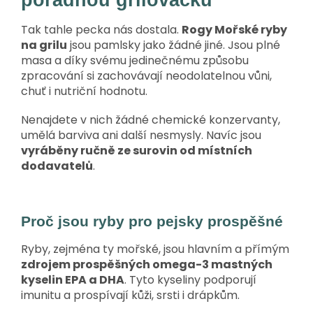
pořádnou grilovačku
Tak tahle pecka nás dostala.
Rogy Mořské ryby
na grilu
jsou pamlsky jako žádné jiné. Jsou plné
masa a díky svému jedinečnému způsobu
zpracování si zachovávají neodolatelnou vůni,
chuť i nutriční hodnotu.
Nenajdete v nich žádné chemické konzervanty,
umělá barviva ani další nesmysly. Navíc jsou
vyráběny ručně ze surovin od místních
dodavatelů
.
Proč jsou ryby pro pejsky prospěšné
Ryby, zejména ty mořské, jsou hlavním a přímým
zdrojem prospěšných omega-3 mastných
kyselin EPA a DHA
. Tyto kyseliny podporují
imunitu a prospívají kůži, srsti i drápkům.