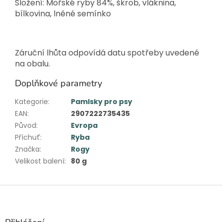
Složení: Mořské ryby 84%, škrob, vláknina,
bílkovina, lněné semínko
Záruční lhůta odpovídá datu spotřeby uvedené
na obalu.
Doplňkové parametry
Kategorie
:
Pamlsky pro psy
EAN
:
2907222735435
Původ
:
Evropa
Příchuť
:
Ryba
Značka
:
Rogy
Velikost balení
:
80 g
Z
á
p