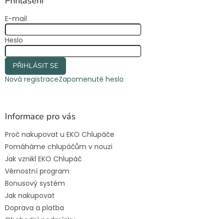
a
Přihlášení
t
E-mail
í
Heslo
PŘIHLÁSIT SE
Nová registrace
Zapomenuté heslo
Informace pro vás
Proč nakupovat u EKO Chlupáče
Pomáháme chlupáčům v nouzi
Jak vznikl EKO Chlupáč
Věrnostní program
Bonusový systém
Jak nakupovat
Doprava a platba