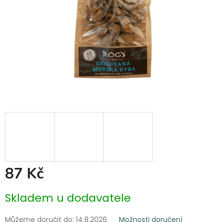
87 Kč
Měrná
Skladem u dodavatele
cena:
Můžeme doručit do:
14.8.2026
Možnosti doručení