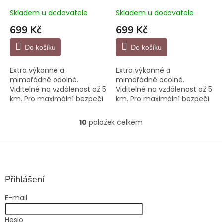
Skladem u dodavatele
Skladem u dodavatele
699 Kč
699 Kč
Do košíku
Do košíku
Extra výkonné a
Extra výkonné a
mimořádně odolné.
mimořádně odolné.
Viditelné na vzdálenost až 5
Viditelné na vzdálenost až 5
km. Pro maximální bezpečí
km. Pro maximální bezpečí
při večerních procházkách.
při večerních procházkách.
10
položek celkem
O
v
l
Z
á
á
d
p
a
a
Přihlášení
c
t
í
E-mail
í
p
r
Heslo
v