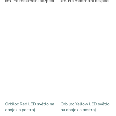
km. Pro maximální bezpečí
km. Pro maximální bezpečí
při večerních procházkách.
při večerních procházkách.
Orbiloc Red LED světlo na
Orbiloc Yellow LED světlo
obojek a postroj
na obojek a postroj