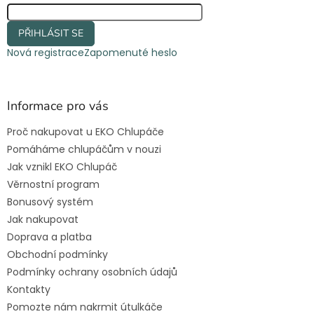
k
y
PŘIHLÁSIT SE
v
ý
Nová registrace
Zapomenuté heslo
p
i
s
u
Informace pro vás
Proč nakupovat u EKO Chlupáče
Pomáháme chlupáčům v nouzi
Jak vznikl EKO Chlupáč
Věrnostní program
Bonusový systém
Jak nakupovat
Doprava a platba
Obchodní podmínky
Podmínky ochrany osobních údajů
Kontakty
Pomozte nám nakrmit útulkáče