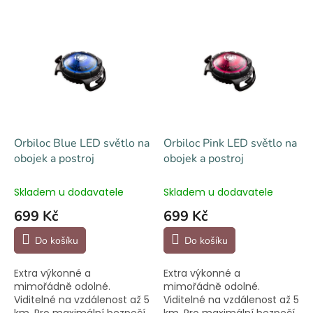
e
V
n
ý
í
p
p
i
r
s
o
p
d
r
u
o
k
d
t
Orbiloc Blue LED světlo na
Orbiloc Pink LED světlo na
u
ů
obojek a postroj
obojek a postroj
k
t
Skladem u dodavatele
Skladem u dodavatele
ů
699 Kč
699 Kč
Do košíku
Do košíku
Extra výkonné a
Extra výkonné a
mimořádně odolné.
mimořádně odolné.
Viditelné na vzdálenost až 5
Viditelné na vzdálenost až 5
km. Pro maximální bezpečí
km. Pro maximální bezpečí