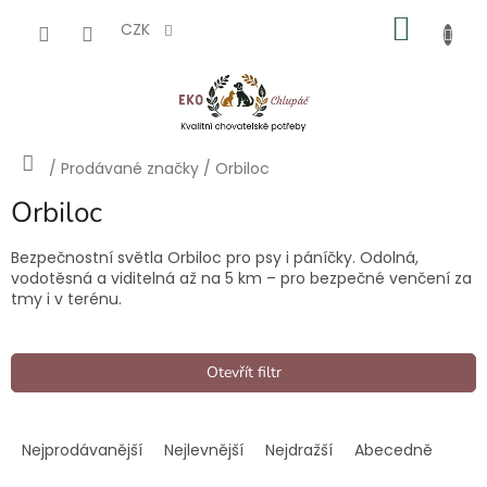
Přejít
NÁKU
na
CZK
obsah
KOŠÍK
Domů
/
Prodávané značky
/
Orbiloc
Orbiloc
Bezpečnostní světla Orbiloc pro psy i páníčky. Odolná,
vodotěsná a viditelná až na 5 km – pro bezpečné venčení za
tmy i v terénu.
Otevřít filtr
Ř
a
Nejprodávanější
Nejlevnější
Nejdražší
Abecedně
z