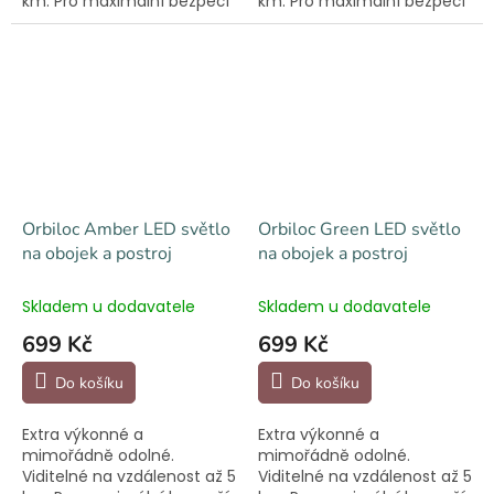
km. Pro maximální bezpečí
km. Pro maximální bezpečí
při večerních procházkách.
při večerních procházkách.
Orbiloc Amber LED světlo
Orbiloc Green LED světlo
na obojek a postroj
na obojek a postroj
Skladem u dodavatele
Skladem u dodavatele
699 Kč
699 Kč
Do košíku
Do košíku
Extra výkonné a
Extra výkonné a
mimořádně odolné.
mimořádně odolné.
Viditelné na vzdálenost až 5
Viditelné na vzdálenost až 5