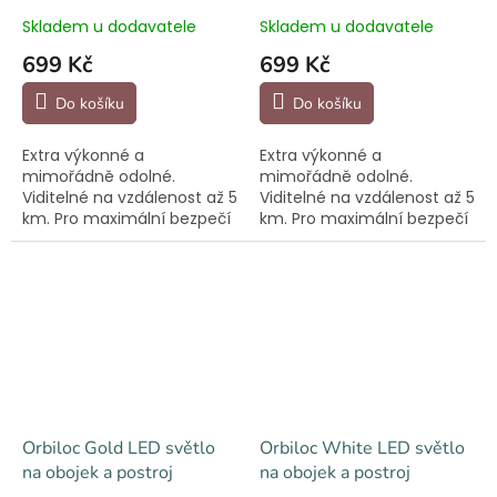
Skladem u dodavatele
Skladem u dodavatele
699 Kč
699 Kč
Do košíku
Do košíku
Extra výkonné a
Extra výkonné a
mimořádně odolné.
mimořádně odolné.
Viditelné na vzdálenost až 5
Viditelné na vzdálenost až 5
km. Pro maximální bezpečí
km. Pro maximální bezpečí
při večerních procházkách.
při večerních procházkách.
Orbiloc Gold LED světlo
Orbiloc White LED světlo
na obojek a postroj
na obojek a postroj