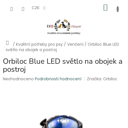
Přejít
NÁKU
na
CZK
obsah
KOŠÍK
Domů
/
Kvalitní potřeby pro psy
/
Venčení
/
Orbiloc Blue LED
světlo na obojek a postroj
Orbiloc Blue LED světlo na obojek a
postroj
Průměrné
Neohodnoceno
Podrobnosti hodnocení
Značka:
Orbiloc
hodnocení
produktu
je
0,0
z
5
hvězdiček.