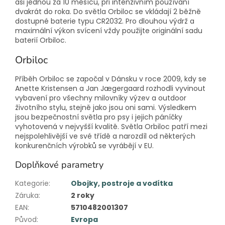
asi jednou za 10 měsíců, při intenzivním používání
dvakrát do roka. Do světla Orbiloc se vkládají 2 běžně
dostupné baterie typu CR2032. Pro dlouhou výdrž a
maximální výkon svícení vždy použijte originální sadu
baterií Orbiloc.
Orbiloc
Příběh Orbiloc se započal v Dánsku v roce 2009, kdy se
Anette Kristensen a Jan Jægergaard rozhodli vyvinout
vybavení pro všechny milovníky výzev a outdoor
životního stylu, stejně jako jsou oni sami. Výsledkem
jsou bezpečnostní světla pro psy i jejich páníčky
vyhotovená v nejvyšší kvalitě. Světla Orbiloc patří mezi
nejspolehlivější ve své třídě a narozdíl od některých
konkurenčních výrobků se vyrábějí v EU.
Doplňkové parametry
Kategorie
:
Obojky, postroje a vodítka
Záruka
:
2 roky
EAN
:
5710482001307
Původ
:
Evropa