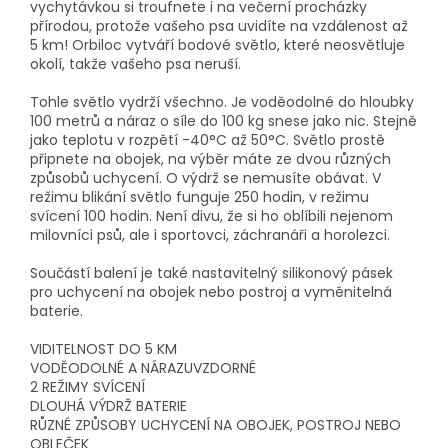
vychytávkou si troufnete i na večerní procházky
přírodou, protože vašeho psa uvidíte na vzdálenost až
5 km! Orbiloc vytváří bodové světlo, které neosvětluje
okolí, takže vašeho psa neruší.
Tohle světlo vydrží všechno. Je voděodolné do hloubky
100 metrů a náraz o síle do 100 kg snese jako nic. Stejně
jako teplotu v rozpětí -40°C až 50°C. Světlo prostě
připnete na obojek, na výběr máte ze dvou různých
způsobů uchycení. O výdrž se nemusíte obávat. V
režimu blikání světlo funguje 250 hodin, v režimu
svícení 100 hodin. Není divu, že si ho oblíbili nejenom
milovníci psů, ale i sportovci, záchranáři a horolezci.
Součástí balení je také nastavitelný silikonový pásek
pro uchycení na obojek nebo postroj a vyměnitelná
baterie.
VIDITELNOST DO 5 KM
VODĚODOLNÉ A NÁRAZUVZDORNÉ
2 REŽIMY SVÍCENÍ
DLOUHÁ VÝDRŽ BATERIE
RŮZNÉ ZPŮSOBY UCHYCENÍ NA OBOJEK, POSTROJ NEBO
OBLEČEK