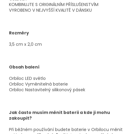
KOMBINUJTE S ORIGINÁLNÍM PŘÍSLUŠENSTVÍM
VYROBENO V NEJVYŠŠÍ KVALITĚ V DÁNSKU
Rozměry
3,5 cm x 2,0 cm
Obsah balení
Orbiloc LED světlo
Orbiloc Vyměnitelná baterie
Orbiloc Nastavitelný silikonový pásek
Jak často musím měnit baterii a kde ji mohu
zakoupit?
Při běžném používání budete baterie v Orbilocu měnit