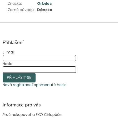
Značka
:
Orbiloc
Země původu
:
Dánsko
Z
á
p
a
Přihlášení
t
E-mail
í
Heslo
PŘIHLÁSIT SE
Nová registrace
Zapomenuté heslo
Informace pro vás
Proč nakupovat u EKO Chlupáče