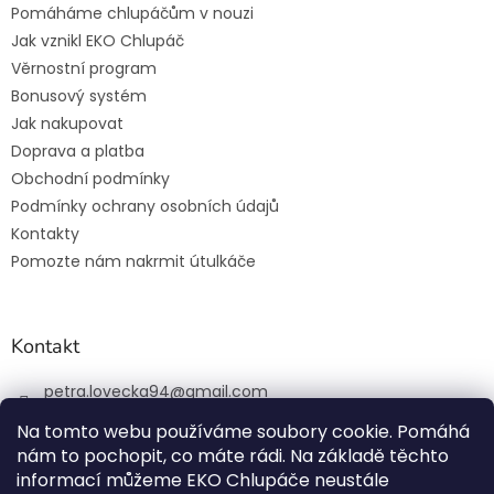
Pomáháme chlupáčům v nouzi
Jak vznikl EKO Chlupáč
Věrnostní program
Bonusový systém
Jak nakupovat
Doprava a platba
Obchodní podmínky
Podmínky ochrany osobních údajů
Kontakty
Pomozte nám nakrmit útulkáče
Kontakt
petra.lovecka94
@
gmail.com
+420 774 131 648
Na tomto webu používáme soubory cookie. Pomáhá
nám to pochopit, co máte rádi. Na základě těchto
ekochlupac.cz
informací můžeme EKO Chlupáče neustále