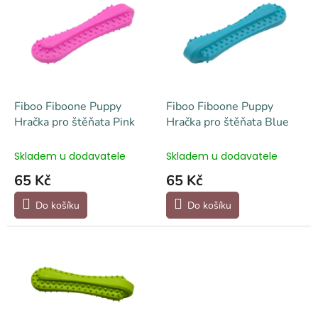
o
p
d
i
u
s
k
p
t
r
ů
o
d
Fiboo Fiboone Puppy
Fiboo Fiboone Puppy
u
Hračka pro štěňata Pink
Hračka pro štěňata Blue
k
t
Skladem u dodavatele
Skladem u dodavatele
ů
65 Kč
65 Kč
Do košíku
Do košíku