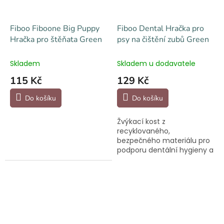
Fiboo Fiboone Big Puppy
Fiboo Dental Hračka pro
Hračka pro štěňata Green
psy na čištění zubů Green
Skladem
Skladem u dodavatele
115 Kč
129 Kč
Do košíku
Do košíku
Žvýkací kost z
recyklovaného,
bezpečného materiálu pro
podporu dentální hygieny a
správného vývoje zubů. Lze
ji naplnit pamlsky.