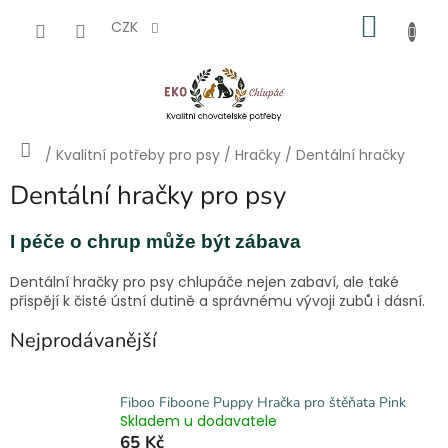
Přejít
NÁKU
na
CZK
obsah
KOŠÍK
Domů
/
Kvalitní potřeby pro psy
/
Hračky
/
Dentální hračky
Dentální hračky pro psy
I péče o chrup může být zábava
Dentální hračky pro psy chlupáče nejen zabaví, ale také
přispějí k čisté ústní dutině a správnému vývoji zubů i dásní.
Nejprodávanější
Fiboo Fiboone Puppy Hračka pro štěňata Pink
Skladem u dodavatele
65 Kč