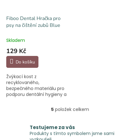
Fiboo Dental Hračka pro
psy na čištění zubů Blue
Skladem
129 Kč
Do košíku
Žvýkací kost z
recyklovaného,
bezpečného materiálu pro
podporu dentální hygieny a
správného vývoje zubů. Lze
ji naplnit pamlsky.
5
položek celkem
O
v
l
Testujeme za vás
á
Produkty s tímto symbolem jsme sami
d
vyzkoušeli