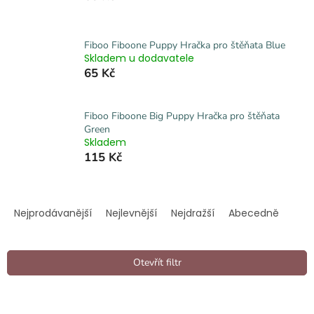
Fiboo Fiboone Puppy Hračka pro štěňata Blue
Skladem u dodavatele
65 Kč
Fiboo Fiboone Big Puppy Hračka pro štěňata
Green
Skladem
115 Kč
Ř
a
Nejprodávanější
Nejlevnější
Nejdražší
Abecedně
z
e
n
Otevřít filtr
í
p
V
r
ý