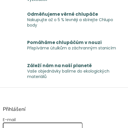
a
c
í
Odměňujeme věrné chlupáče
p
Nakupujte až o 5 % levněji a sbírejte Chlupo
r
body
v
k
y
Pomáháme chlupáčům v nouzi
v
Přispíváme útulkům a záchranným stanicím
ý
p
i
Záleží nám na naší planetě
s
Vaše objednávky balíme do ekologických
u
materiálů
Z
á
p
a
Přihlášení
t
E-mail
í