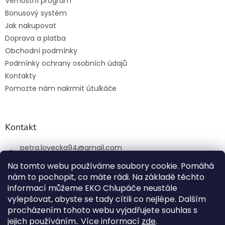
Věrnostní program
Bonusový systém
Jak nakupovat
Doprava a platba
Obchodní podmínky
Podmínky ochrany osobních údajů
Kontakty
Pomozte nám nakrmit útulkáče
Kontakt
petra.lovecka94
@
gmail.com
+420 774 131 648
Na tomto webu používáme soubory cookie. Pomáhá
nám to pochopit, co máte rádi. Na základě těchto
ekochlupac.cz
informací můžeme EKO Chlupáče neustále
vylepšovat, abyste se tady cítili co nejlépe. Dalším
procházením tohoto webu vyjadřujete souhlas s
jejich používáním.. Více informací
zde
.
Vytvořil Shoptet