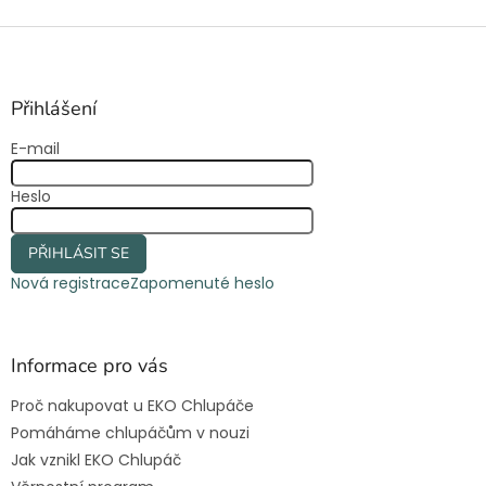
Z
á
p
a
Přihlášení
t
E-mail
í
Heslo
PŘIHLÁSIT SE
Nová registrace
Zapomenuté heslo
Informace pro vás
Proč nakupovat u EKO Chlupáče
Pomáháme chlupáčům v nouzi
Jak vznikl EKO Chlupáč