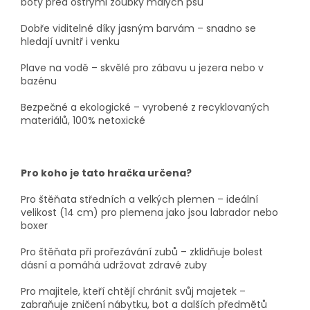
boty před ostrými zoubky malých psů
Dobře viditelné díky jasným barvám – snadno se
hledají uvnitř i venku
Plave na vodě – skvělé pro zábavu u jezera nebo v
bazénu
Bezpečné a ekologické – vyrobené z recyklovaných
materiálů, 100% netoxické
Pro koho je tato hračka určena?
Pro štěňata středních a velkých plemen – ideální
velikost (14 cm) pro plemena jako jsou labrador nebo
boxer
Pro štěňata při prořezávání zubů – zklidňuje bolest
dásní a pomáhá udržovat zdravé zuby
Pro majitele, kteří chtějí chránit svůj majetek –
zabraňuje zničení nábytku, bot a dalších předmětů