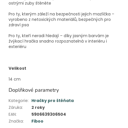
ostrými zuby štěněte
Pro ty, kterým záleží na bezpečnosti jejich mazlíčka –
vyrobeno z netoxických materiálů, bezpečných pro
zdraví psa
Pro ty, kteří neradi hledají – díky jasným barvám je
žvýkací hračka snadno rozpoznatelná v interiéru i
exteriéru
Velikost
14 cm
Doplňkové parametry
Kategorie
:
Hračky pro štěňata
Záruka
:
2 roky
EAN
:
5906639306504
Značka
:
Fiboo