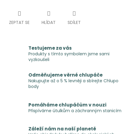
ZEPTAT SE
HLÍDAT
SDÍLET
Testujeme za vás
Produkty s tímto symbolem jsme sami
vyzkoušeli
Odměňujeme věrné chlupáče
Nakupujte až o 5 % levněji a sbírejte Chlupo
body
Pomáháme chlupáčům v nouzi
Přispíváme útulkům a záchranným stanicím
Záleží nám na naší planetě