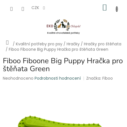
Přejít
NÁKU
na
CZK
obsah
KOŠÍK
Domů
/
Kvalitní potřeby pro psy
/
Hračky
/
Hračky pro štěňata
/
Fiboo Fiboone Big Puppy Hračka pro štěňata Green
Fiboo Fiboone Big Puppy Hračka pro
štěňata Green
Průměrné
Neohodnoceno
Podrobnosti hodnocení
Značka:
Fiboo
hodnocení
produktu
je
0,0
z
5
hvězdiček.