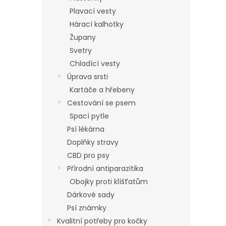
Plavací vesty
Hárací kalhotky
Župany
Svetry
Chladící vesty
Úprava srsti
Kartáče a hřebeny
Cestování se psem
Spací pytle
Psí lékárna
Doplňky stravy
CBD pro psy
Přírodní antiparazitika
Obojky proti klíšťatům
Dárkové sady
Psí známky
Kvalitní potřeby pro kočky