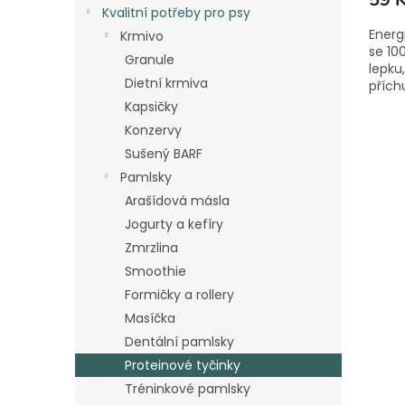
Kvalitní potřeby pro psy
Energ
Krmivo
se 10
Granule
lepku
Dietní krmiva
příchu
Kapsičky
Konzervy
Sušený BARF
Pamlsky
Arašídová másla
Jogurty a kefíry
Zmrzlina
Smoothie
Formičky a rollery
Masíčka
Dentální pamlsky
Proteinové tyčinky
Tréninkové pamlsky