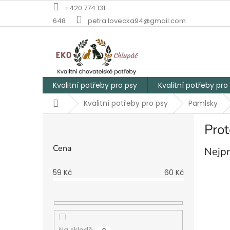
Přejít
+420 774 131
na
648
petra.lovecka94@gmail.com
obsah
Kvalitní potřeby pro psy
Kvalitní potřeby pro
Domů
Kvalitní potřeby pro psy
Pamlsky
P
Prot
o
s
Cena
Nejpr
t
r
59
Kč
60
Kč
a
n
n
í
p
Na skladě