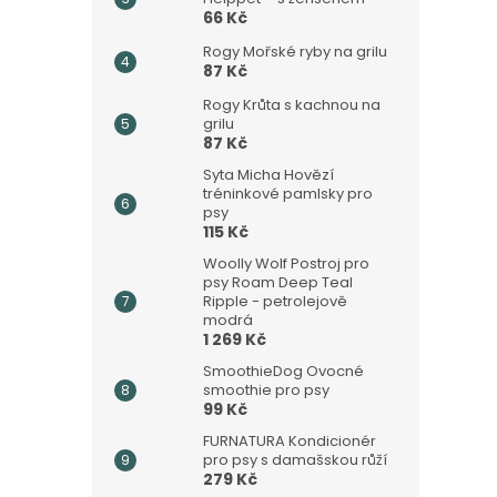
66 Kč
Rogy Mořské ryby na grilu
87 Kč
Rogy Krůta s kachnou na
grilu
87 Kč
Syta Micha Hovězí
tréninkové pamlsky pro
psy
115 Kč
Woolly Wolf Postroj pro
psy Roam Deep Teal
Ripple - petrolejově
modrá
1 269 Kč
SmoothieDog Ovocné
smoothie pro psy
99 Kč
FURNATURA Kondicionér
pro psy s damašskou růží
279 Kč