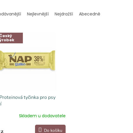
odávanější
Nejlevnější
Nejdražší
Abecedně
Český
ýrobek
roteinová tyčinka pro psy
í
Skladem u dodavatele
Do košíku
Kč