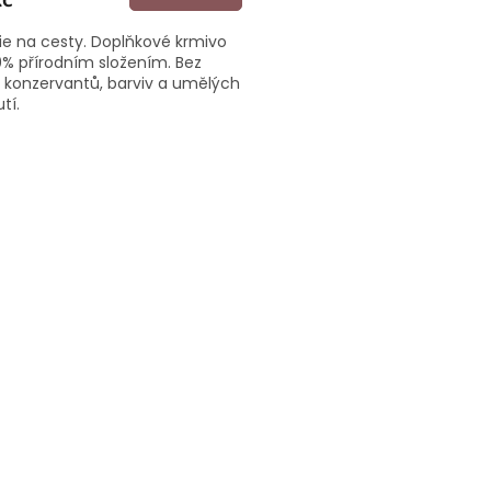
ie na cesty. Doplňkové krmivo
0% přírodním složením. Bez
, konzervantů, barviv a umělých
tí.
O
v
l
á
d
a
c
í
p
r
v
k
y
v
ý
p
i