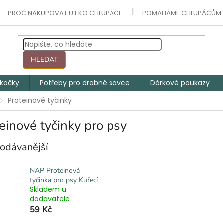
PROČ NAKUPOVAT U EKO CHLUPÁČE
POMÁHÁME CHLUPÁČŮM 
HLEDAT
 kočky
Potřeby pro drobné savce
Dárkové poukazy
Proteinové tyčinky
einové tyčinky pro psy
odávanější
NAP Proteinová
tyčinka pro psy Kuřecí
Skladem u
dodavatele
59 Kč