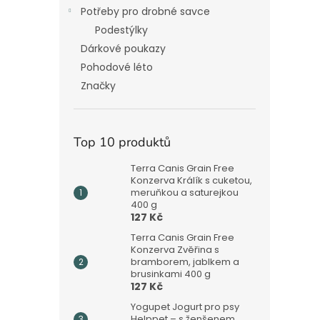
Potřeby pro drobné savce
Podestýlky
Dárkové poukazy
Pohodové léto
Značky
Top 10 produktů
Terra Canis Grain Free
Konzerva Králík s cuketou,
meruňkou a saturejkou
400 g
127 Kč
Terra Canis Grain Free
Konzerva Zvěřina s
bramborem, jablkem a
brusinkami 400 g
127 Kč
Yogupet Jogurt pro psy
Helppet – s ženšenem