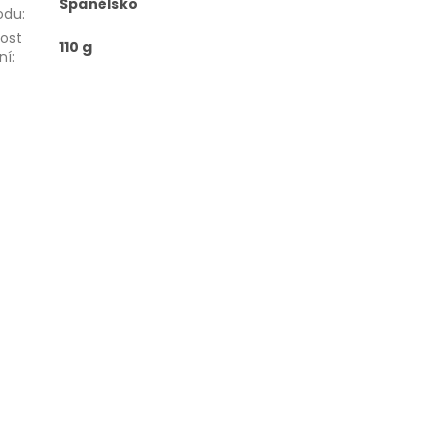
Španělsko
odu
:
kost
110 g
ní
: