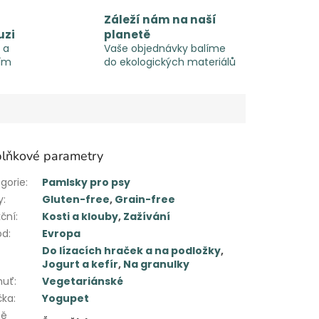
Záleží nám na naší
uzi
planetě
 a
Vaše objednávky balíme
ím
do ekologických materiálů
lňkové parametry
gorie
:
Pamlsky pro psy
y
:
Gluten-free
,
Grain-free
ční
:
Kosti a klouby
,
Zažívání
od
:
Evropa
Do lízacích hraček a na podložky
,
Jogurt a kefír
,
Na granulky
huť
:
Vegetariánské
čka
:
Yogupet
ě