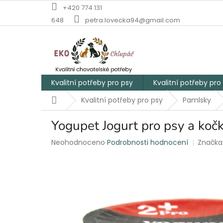
Přejít
+420 774 131
na
648
petra.lovecka94@gmail.com
obsah
Kvalitní potřeby pro psy
Kvalitní potřeby pro
Domů
Kvalitní potřeby pro psy
Pamlsky
Yogupet Jogurt pro psy a ko
Průměrné
Neohodnoceno
Podrobnosti hodnocení
Značka
hodnocení
produktu
je
0,0
z
5
hvězdiček.