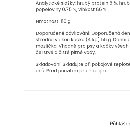
Analytické složky: hrubý protein 5 %, hrubé
popeloviny 0,75 %, vlhkost 86 %
Hmotnost: 110 g
Doporučené dávkování: Doporučená denní 
středně velkou kočku (4 kg) 55 g. Denní 
mazlíčka. Vhodné pro psy a kočky všech v
čerstvé a čisté pitné vody.
Skladování: Skladujte při pokojové teplotě
dnů. Před použitím protřepejte.
Z
á
p
a
t
Přihláše
í