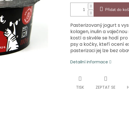
Přidat do koš
Pasterizovaný jogurt s v
kolagen, inulin a vaječno
kostí a skvěle se hodí pro 
psy a kočky, kteří ocení 
pasterizaci jej lze bez ob
Detailní informace
TISK
ZEPTAT SE