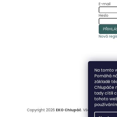
E-mail
Heslo
PŘIHLÁ
Nová regi
Na tomto 
Pomáhá nám
základě t
Chlupáče n
tady cítili
tohoto webu
používáním
Copyright 2026
EKO Chlupáč
. Všechna práva vy