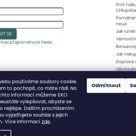
Proč nak
Chlupáč
Pomáhám
nouzi
Jak vznik
SIT SE
Věrnostn
strace
Zapomenuté heslo
Bonusový
Jak naku
Doprava 
Obchodn
Podmínky
webu používáme soubory cookie.
osobních
Odmítnout
S
 to pochopit, co máte rádi. Na
Kontakty
ěchto informací můžeme EKO
Pomozte
eustále vylepšovat, abyste se
útulkáče
 co nejlépe. Dalším procházením
 vyjadřujete souhlas s jejich
.. Více informací
zde
.
hrazena.