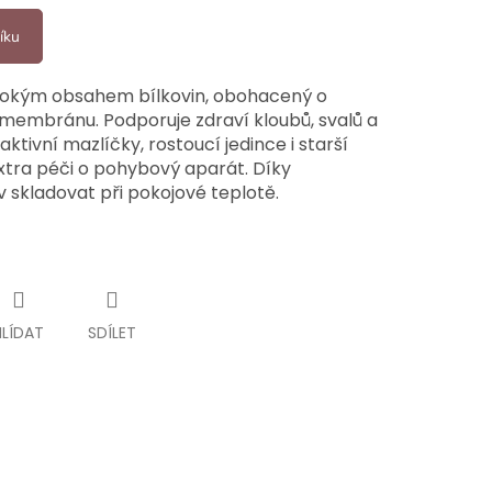
íku
ysokým obsahem bílkovin, obohacený o
u membránu. Podporuje zdraví kloubů, svalů a
aktivní mazlíčky, rostoucí jedince i starší
extra péči o pohybový aparát. Díky
av skladovat při pokojové teplotě.
HLÍDAT
SDÍLET