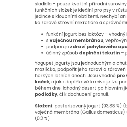
sladidla – pouze kvalitní přírodní surovin
funkčních složek je ideální pro psy v růst
jedince s kloubními obtížemi. Nechybí an
ke zdravé střevní mikroflóře a správném
funkční jogurt bez laktózy – vhodný 
s
vaječnou membránou
, vepřový
podporuje
zdraví pohybového ap
účinný způsob
doplnění tekutin
– 
Yogupet jogurty jsou jednoduchým a chut
mazlíčka, podpořit jeho zdraví a zároveň 
horkých letních dnech. Jsou vhodné
pro
koček
, a jako doplňkové krmivo je lze p
během dne, lahodný dezert po hlavním j
podložky
, či k dochucení granulí.
Složení
: pasterizovaný jogurt (93,88 %) 
vaječná membrána (Gallus domesticus) (0
(0,2 %)