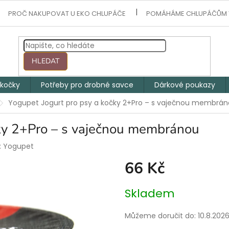
PROČ NAKUPOVAT U EKO CHLUPÁČE
POMÁHÁME CHLUPÁČŮM 
HLEDAT
 kočky
Potřeby pro drobné savce
Dárkové poukazy
Yogupet Jogurt pro psy a kočky 2+Pro – s vaječnou membrá
čky 2+Pro – s vaječnou membránou
:
Yogupet
66 Kč
Měrná
Skladem
cena:
Můžeme doručit do:
10.8.202