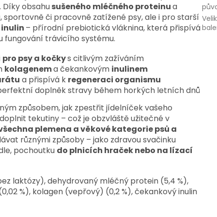
y. Díky obsahu
sušeného mléčného proteinu
a
pův
u, sportovně či pracovně zatížené psy, ale i pro starší
Veli
i
inulin
– přírodní prebiotická vláknina, která přispívá
bale
u fungování trávicího systému.
i
pro psy a kočky
s citlivým zažíváním
m
kolagenem
a čekankovým
inulinem
arátu
a přispívá k
regeneraci organismu
perfektní doplněk stravy během horkých letních dnů
ným způsobem, jak zpestřit jídelníček vašeho
doplnit tekutiny – což je obzvláště užitečné v
 všechna plemena a věkové kategorie psů a
odávat různými způsoby – jako zdravou svačinku
ídle, pochoutku
do plnicích hraček nebo na lízací
(bez laktózy), dehydrovaný mléčný protein (5,4 %),
,02 %), kolagen (vepřový) (0,2 %), čekankový inulin