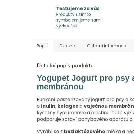
Testujeme za vás
Produkty s tímto
symbolem jsme sami
vyzkoušeli
Popis
Diskuze
Ostatní informace
Detailní popis produktu
Yogupet Jogurt pro psy 
membránou
Funkční pasterizovaný jogurt pro psy a 
o
inulin
,
kolagen
a
vaječnou membrá
kyseliny hyaluronové a elastinu. Tato v
podporuje zdraví pohybového aparátu a p
Vyrábí se z
bezlaktózového
mléka a neo