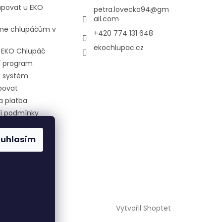
upovat u EKO
petra.lovecka94
@
gm
e
ail.com
e chlupáčům v
+420 774 131 648
ekochlupac.cz
l EKO Chlupáč
í program
 systém
povat
a platba
í podmínky
 ochrany
 údajů
ouhlasím
 nám nakrmit
Vytvořil Shoptet