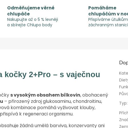
Odměňujeme věrné
Pomáháme
chlupáče
chlupáčům v no
Nakupujte až o 5 % levněji
Přispíváme útulkům
a sbírejte Chlupo body
záchranným stanic
Dop
a kočky 2+Pro – s vaječnou
Kate
Diet
Funk
Pův
kočky
s vysokým obsahem bílkovin
, obohacený
nu
– přirozený zdroj glukosaminu, chondroitinu,
Typ
:
ýživová kombinace pomáhá vyživovat klouby,
Příc
řispívá k regeneraci organismu.
Zna
bsahuje žádná umělá barviva, konzervanty ani
Zem