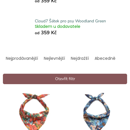
359 Kč
od
Cloud7 Šátek pro psy Woodland Green
Skladem u dodavatele
359 Kč
od
Ř
a
Nejprodávanější
Nejlevnější
Nejdražší
Abecedně
z
e
n
Otevřít filtr
í
p
V
r
ý
o
p
d
i
u
s
k
p
t