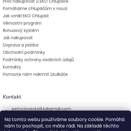
Proč nakupovat u EKO Chlupáče
Pomáháme chlupáčům v nouzi
Jak vznikl EKO Chlupáč
Věrnostní program
Bonusový systém
Jak nakupovat
Doprava a platba
Obchodní podmínky
Podmínky ochrany osobních údajů
Kontakty
Pomozte nám nakrmit útulkáče
Kontakt
petra.lovecka94
@
gmail.com
+420 774 131 648
Na tomto webu používáme soubory cookie. Pomáhá
nám to pochopit, co máte rádi. Na základě těchto
ekochlupac.cz