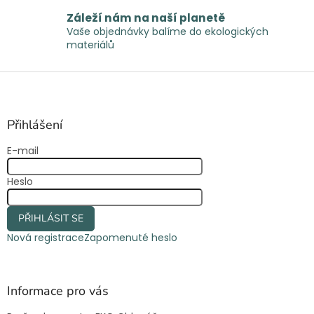
i
Záleží nám na naší planetě
s
Vaše objednávky balíme do ekologických
u
materiálů
Z
á
p
a
Přihlášení
t
E-mail
í
Heslo
PŘIHLÁSIT SE
Nová registrace
Zapomenuté heslo
Informace pro vás