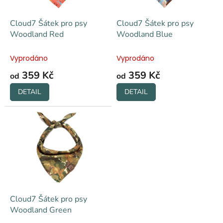
r
ů
o
d
Cloud7 Šátek pro psy
Cloud7 Šátek pro psy
u
Woodland Red
Woodland Blue
k
t
Vyprodáno
Vyprodáno
ů
359 Kč
359 Kč
od
od
DETAIL
DETAIL
Cloud7 Šátek pro psy
Woodland Green