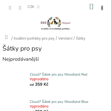
Přejít
NÁKU
na
CZK
obsah
KOŠÍK
Domů
/
Kvalitní potřeby pro psy
/
Venčení
/
Šátky
Šátky pro psy
Nejprodávanější
Cloud7 Šátek pro psy Woodland Red
Vyprodáno
359 Kč
od
Cloud7 Šátek pro psy Woodland Blue
Vyprodáno