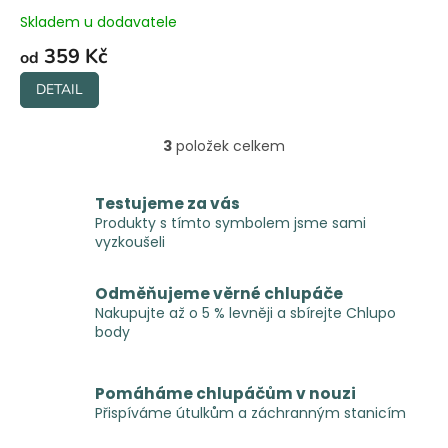
Skladem u dodavatele
359 Kč
od
DETAIL
3
položek celkem
O
v
l
Testujeme za vás
á
Produkty s tímto symbolem jsme sami
d
vyzkoušeli
a
c
í
Odměňujeme věrné chlupáče
p
Nakupujte až o 5 % levněji a sbírejte Chlupo
r
body
v
k
y
Pomáháme chlupáčům v nouzi
v
Přispíváme útulkům a záchranným stanicím
ý
p