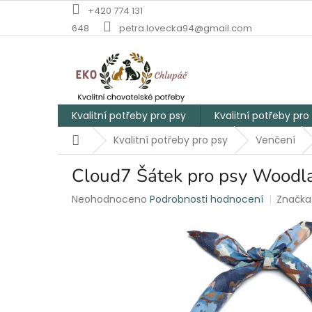
Přejít
+420 774 131
na
648
petra.lovecka94@gmail.com
obsah
Kvalitní potřeby pro psy
Kvalitní potřeby pro
Domů
Kvalitní potřeby pro psy
Venčení
Cloud7 Šátek pro psy Woodl
Průměrné
Neohodnoceno
Podrobnosti hodnocení
Značka
hodnocení
produktu
je
0,0
z
5
hvězdiček.