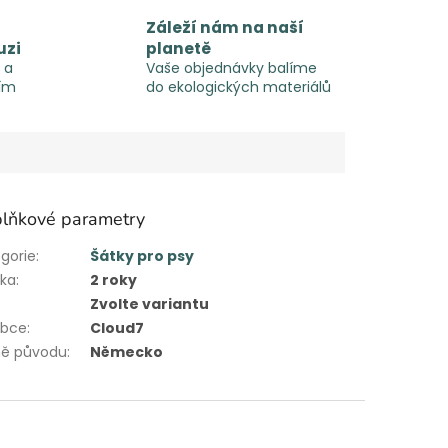
Záleží nám na naší
uzi
planetě
 a
Vaše objednávky balíme
ím
do ekologických materiálů
lňkové parametry
gorie
:
Šátky pro psy
uka
:
2 roky
Zvolte variantu
obce
:
Cloud7
ě původu
:
Německo