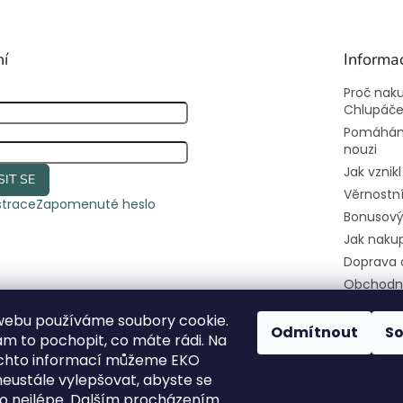
ní
Informa
Proč nak
Chlupáč
Pomáhám
nouzi
Jak vznik
SIT SE
Věrnostn
strace
Zapomenuté heslo
Bonusový
Jak naku
Doprava 
Obchodn
Podmínky
webu používáme soubory cookie.
osobních
Odmítnout
S
 to pochopit, co máte rádi. Na
Kontakty
ěchto informací můžeme EKO
Pomozte
eustále vylepšovat, abyste se
útulkáče
 co nejlépe. Dalším procházením