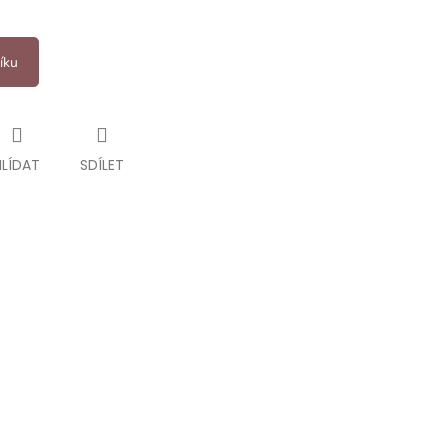
íku
HLÍDAT
SDÍLET