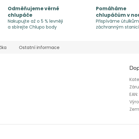
Odměňujeme věrné
Pomáháme
chlupáče
chlupáčům v no
Nakupujte až o 5 % levněji
Přispíváme útulkům
a sbírejte Chlupo body
záchranným stanic
čka
Ostatní informace
Dop
Kate
Zár
EAN
:
Výr
Zem