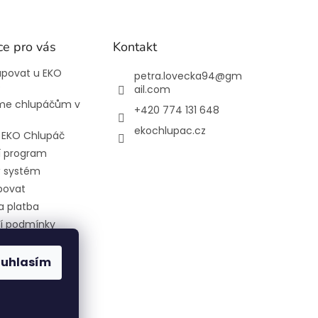
ce pro vás
Kontakt
upovat u EKO
petra.lovecka94
@
gm
e
ail.com
e chlupáčům v
+420 774 131 648
ekochlupac.cz
l EKO Chlupáč
í program
 systém
povat
a platba
í podmínky
 ochrany
 údajů
ouhlasím
 nám nakrmit