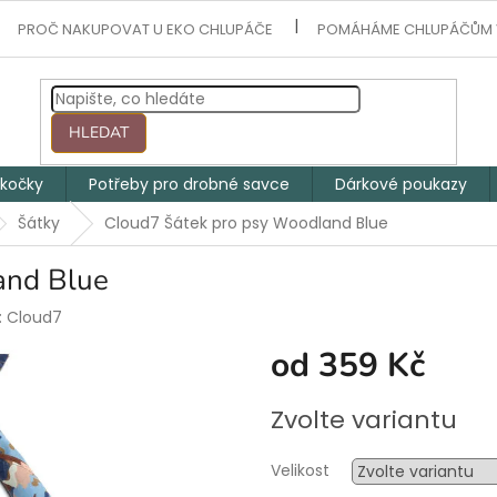
PROČ NAKUPOVAT U EKO CHLUPÁČE
POMÁHÁME CHLUPÁČŮM 
HLEDAT
 kočky
Potřeby pro drobné savce
Dárkové poukazy
Šátky
Cloud7 Šátek pro psy Woodland Blue
and Blue
:
Cloud7
od
359 Kč
Měrná
Zvolte variantu
cena:
Velikost