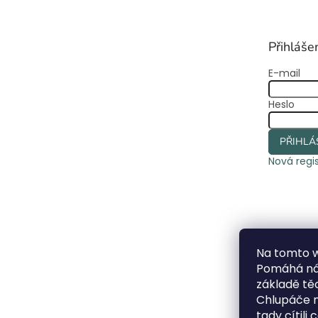
p
a
t
Přihláše
í
E-mail
Heslo
PŘIHLÁ
Nová regi
Na tomto 
Pomáhá nám
základě t
Chlupáče n
tady cítili