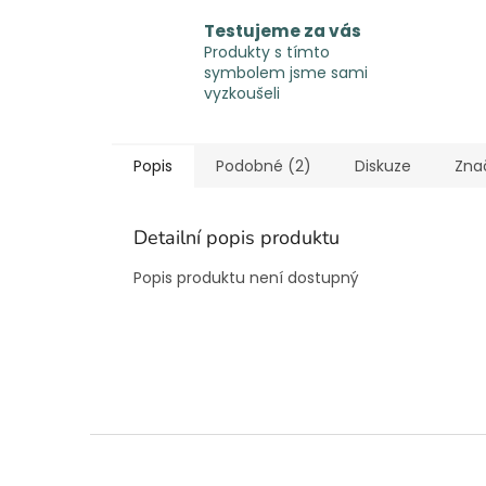
Testujeme za vás
Produkty s tímto
symbolem jsme sami
vyzkoušeli
Popis
Podobné (2)
Diskuze
Zna
Detailní popis produktu
Popis produktu není dostupný
Z
á