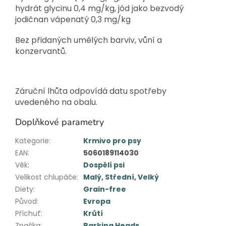
hydrát glycinu 0,4 mg/kg, jód jako bezvodý
jodičnan vápenatý 0,3 mg/kg
Bez přidaných umělých barviv, vůní a
konzervantů.
Záruční lhůta odpovídá datu spotřeby
uvedeného na obalu.
Doplňkové parametry
Kategorie
:
Krmivo pro psy
EAN
:
5060189114030
Věk
:
Dospělí psi
Velikost chlupáče
:
Malý
,
Střední
,
Velký
Diety
:
Grain-free
Původ
:
Evropa
Příchuť
:
Krůtí
Značka
:
Barking Heads