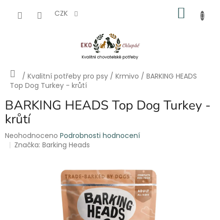
Přejít
NÁKU
na
CZK
obsah
KOŠÍK
Domů
/
Kvalitní potřeby pro psy
/
Krmivo
/
BARKING HEADS
Top Dog Turkey - krůtí
BARKING HEADS Top Dog Turkey -
krůtí
Průměrné
Neohodnoceno
Podrobnosti hodnocení
hodnocení
Značka:
Barking Heads
produktu
je
0,0
z
5
hvězdiček.