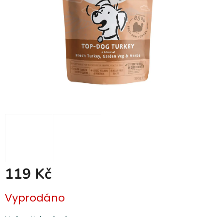
119 Kč
Měrná
Vyprodáno
cena: