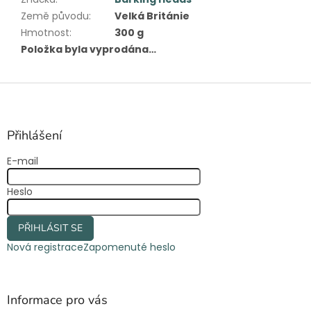
Země původu
:
Velká Británie
Hmotnost
:
300 g
Položka byla vyprodána…
Z
á
p
a
Přihlášení
t
E-mail
í
Heslo
PŘIHLÁSIT SE
Nová registrace
Zapomenuté heslo
Informace pro vás