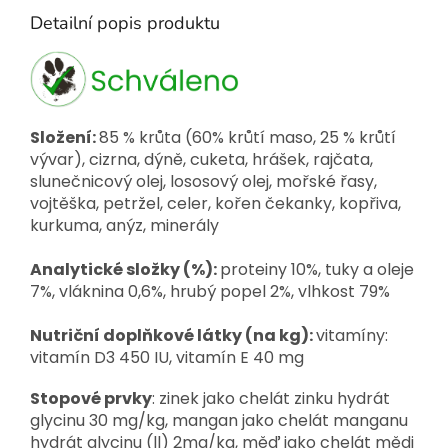
Detailní popis produktu
Složení:
85 % krůta (60% krůtí maso, 25 % krůtí
vývar), cizrna, dýně, cuketa, hrášek, rajčata,
slunečnicový olej, lososový olej, mořské řasy,
vojtěška, petržel, celer, kořen čekanky, kopřiva,
kurkuma, anýz, minerály
Analytické složky (%):
proteiny 10%, tuky a oleje
7%, vláknina 0,6%, hrubý popel 2%, vlhkost 79%
Nutriční doplňkové látky (na kg):
vitamíny:
vitamín D3 450 IU, vitamín E 40 mg
Stopové prvky
: zinek jako chelát zinku hydrát
glycinu 30 mg/kg, mangan jako chelát manganu
hydrát glycinu (ll) 2mg/kg, měď jako chelát mědi