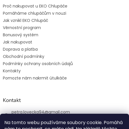
Proč nakupovat u EKO Chlupáče
Pomáháme chlupáčům v nouzi
Jak vznikl EKO Chlupáč
Věrnostní program
Bonusový systém
Jak nakupovat
Doprava a platba
Obchodní podmínky
Podmínky ochrany osobních údajů
Kontakty
Pomozte nám nakrmit útulkáče
Kontakt
petra.lovecka94
@
gmail.com
+420 774 131 648
Na tomto webu používáme soubory cookie. Pomáhá
nám to pochopit, co máte rádi. Na základě těchto
ekochlupac.cz