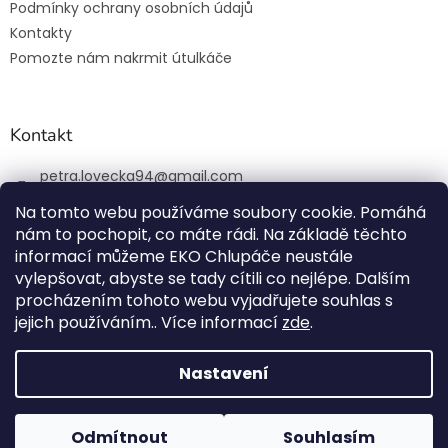
Podmínky ochrany osobních údajů
Kontakty
Pomozte nám nakrmit útulkáče
Kontakt
petra.lovecka94
@
gmail.com
+420 774 131 648
Na tomto webu používáme soubory cookie. Pomáhá
nám to pochopit, co máte rádi. Na základě těchto
ekochlupac.cz
informací můžeme EKO Chlupáče neustále
vylepšovat, abyste se tady cítili co nejlépe. Dalším
procházením tohoto webu vyjadřujete souhlas s
jejich používáním.. Více informací
zde
.
Vytvořil Shoptet
Nastavení
Copyright 2026
EKO Chlupáč
. Všechna práva vyhrazena.
Odmítnout
Souhlasím
Všechny použité ikony vytvořil Freepik z
www.flaticon.com