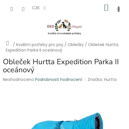
Přejít
NÁKU
na
CZK
obsah
KOŠÍK
Domů
/
Kvalitní potřeby pro psy
/
Oblečky
/
Obleček Hurtta
Expedition Parka II oceánový
Obleček Hurtta Expedition Parka II
oceánový
Průměrné
Neohodnoceno
Podrobnosti hodnocení
Značka:
Hurtta
hodnocení
produktu
je
0,0
z
5
hvězdiček.