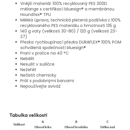
Vnější materiál: 100% recyklovaný PES 300D
mélange s certifikací bluesign® a membránou
Houndtex® TPU
Měkká úprava, technická pletená podšívka z 100%
recyklovaného PES materiálu o hmotnosti 135 g
140 g vaty (velikosti 30-80) / 120 g (velikosti 23-
27)
Přezka: rychloupínací přezka DURAFLEX® 100% POM
schválená společností bluesign®
Praní v pračce na 40 °C
Nebělit
Nesušit v sušičce
Nežehlit
Nečistit chemicky
Prát s podobnými barvami
Nepoužívejte aviváž