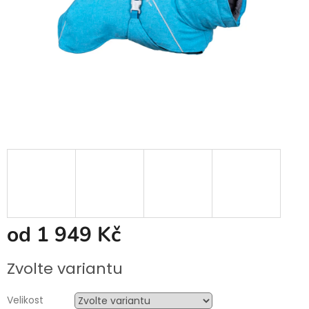
od
1 949 Kč
Měrná
Zvolte variantu
cena:
Velikost