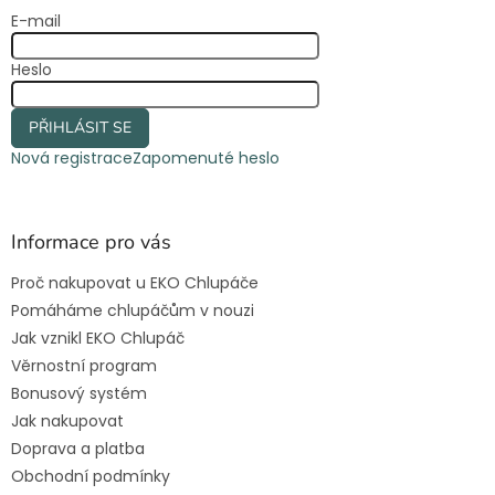
t
E-mail
í
Heslo
PŘIHLÁSIT SE
Nová registrace
Zapomenuté heslo
Informace pro vás
Proč nakupovat u EKO Chlupáče
Pomáháme chlupáčům v nouzi
Jak vznikl EKO Chlupáč
Věrnostní program
Bonusový systém
Jak nakupovat
Doprava a platba
Obchodní podmínky