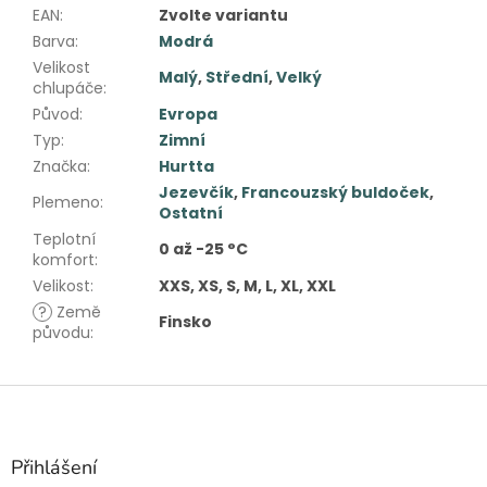
EAN
:
Zvolte variantu
Barva
:
Modrá
Velikost
Malý
,
Střední
,
Velký
chlupáče
:
Původ
:
Evropa
Typ
:
Zimní
Značka
:
Hurtta
Jezevčík
,
Francouzský buldoček
,
Plemeno
:
Ostatní
Teplotní
0 až -25 °C
komfort
:
Velikost
:
XXS, XS, S, M, L, XL, XXL
?
Země
Finsko
původu
:
Z
á
p
a
Přihlášení