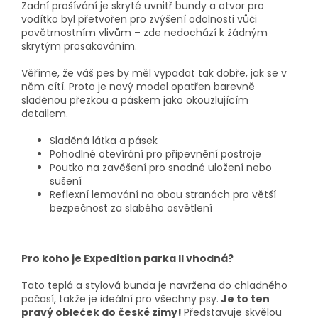
Zadní prošívání je skryté uvnitř bundy a otvor pro
vodítko byl přetvořen pro zvýšení odolnosti vůči
povětrnostním vlivům – zde nedochází k žádným
skrytým prosakováním.
Věříme, že váš pes by měl vypadat tak dobře, jak se v
něm cítí. Proto je nový model opatřen barevně
sladěnou přezkou a páskem jako okouzlujícím
detailem.
Sladěná látka a pásek
Pohodlné otevírání pro připevnění postroje
Poutko na zavěšení pro snadné uložení nebo
sušení
Reflexní lemování na obou stranách pro větší
bezpečnost za slabého osvětlení
Pro koho je Expedition parka II vhodná?
Tato teplá a stylová bunda je navržena do chladného
počasí, takže je ideální pro všechny psy.
Je to ten
pravý obleček do české zimy!
Představuje skvělou