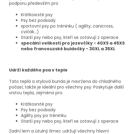
podporu především pro
Krátkosrsté psy
Psy bez podsady
sportovní psy po tréninku ( agility, canicross,
cvičák...)
Starší psy nebo psy, kteří se zotavují z operace
specální velikosti pro jezevčíky - 40XS a 45XS
nebo francouzské buldočky - 30XL a 35XL
Udrží každého psa v teple
Tato teplá a stylová bunda je navržena do chladného
počasí, takže je ideální pro všechny psy. Poskytuje další
vrstvu tepla, zejména pro:
Krátkosrsté psy
Psy bez podsady
Agility psy po tréninku
Starší psy nebo psy, kteří se zotavují z operace
Zadní lem a útulný límec udržují všechny hlavní