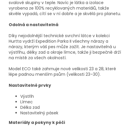
svalové skupiny v teple. Navíc je látka a izolace
vyrobena ze 100% recyklovaných materiálů, takže
skvěle vypadá, cítí se v ní dobře a je skvělá pro planetu.
Odolná a nastavitelná
Díky nejodolnější technické svrchní látce v kolekci
Hurtta vydrží Expedition Parka II všechny nárazy a
nárazy, kterým váš pes může zažít. Je nastavitelná u
výstřihu, délky zad a okraje límce, takže ji bezpečně drží
na místě za všech okolností.
Model ECO také zahrnuje nové velikosti 23 a 28, které
lépe padnou menším psům (velikosti 23–30).
Nastavitelné prvky
Výstřih
Límec
Délka zad
Nastavitelný pásek
Materiály a pokyny k péči