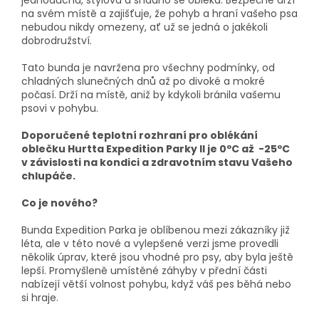
jednoduchá, stylová a snadno se obléká. Bezpečně drží
na svém místě a zajišťuje, že pohyb a hraní vašeho psa
nebudou nikdy omezeny, ať už se jedná o jakékoli
dobrodružství.
Tato bunda je navržena pro všechny podmínky, od
chladných slunečných dnů až po divoké a mokré
počasí. Drží na místě, aniž by kdykoli bránila vašemu
psovi v pohybu.
Doporučené teplotní rozhraní pro oblékání
oblečku Hurtta Expedition Parky II je 0ºC až -25ºC
v závislosti na kondici a zdravotním stavu Vašeho
chlupáče.
Co je nového?
Bunda Expedition Parka je oblíbenou mezi zákazníky již
léta, ale v této nové a vylepšené verzi jsme provedli
několik úprav, které jsou vhodné pro psy, aby byla ještě
lepší. Promyšleně umístěné záhyby v přední části
nabízejí větší volnost pohybu, když váš pes běhá nebo
si hraje.