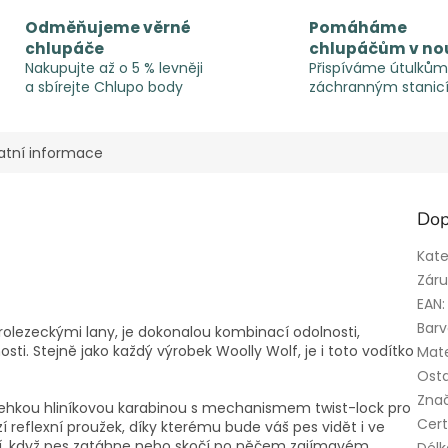
Odměňujeme věrné
Pomáháme
chlupáče
chlupáčům v no
Nakupujte až o 5 % levněji
Přispíváme útulkům
a sbírejte Chlupo body
záchranným stanic
atní informace
Dop
Kate
Zár
EAN
:
Bar
rolezeckými lany, je dokonalou kombinací odolnosti,
osti. Stejně jako každý výrobek Woolly Wolf, je i toto vodítko
Mate
Osta
Zna
 lehkou hliníkovou karabinou s mechanismem twist-lock pro
Cert
reflexní proužek, díky kterému bude váš pes vidět i ve
, když pes zatáhne nebo skočí po něčem zajímavém.