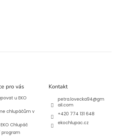
ce pro vás
Kontakt
upovat u EKO
petra.lovecka94
@
gm
e
ail.com
e chlupáčům v
+420 774 131 648
ekochlupac.cz
l EKO Chlupáč
í program