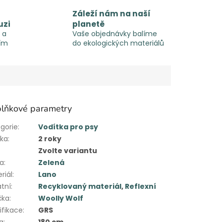
Záleží nám na naší
uzi
planetě
 a
Vaše objednávky balíme
ím
do ekologických materiálů
lňkové parametry
gorie
:
Vodítka pro psy
uka
:
2 roky
Zvolte variantu
va
:
Zelená
riál
:
Lano
tní
:
Recyklovaný materiál
,
Reflexní
čka
:
Woolly Wolf
ifikace
:
GRS