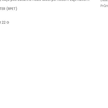
Délk
Prům
TER (RPET)
O
 22 G