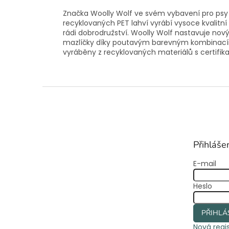
Značka Woolly Wolf ve svém vybavení pro psy sp
recyklovaných PET lahví vyrábí vysoce kvalitní 
rádi dobrodružství. Woolly Wolf nastavuje no
mazlíčky díky poutavým barevným kombinacím 
vyráběny z recyklovaných materiálů s certifika
Z
á
p
a
t
Přihláše
í
E-mail
Heslo
PŘIHLÁ
Nová regi