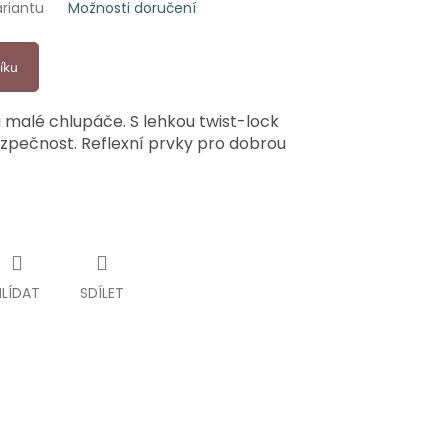
ariantu
Možnosti doručení
íku
i malé chlupáče. S lehkou twist-lock
zpečnost. Reflexní prvky pro dobrou
HLÍDAT
SDÍLET