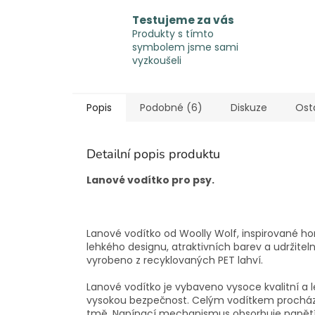
Testujeme za vás
Produkty s tímto
symbolem jsme sami
vyzkoušeli
Popis
Podobné (6)
Diskuze
Ost
Detailní popis produktu
Lanové vodítko pro psy.
Lanové vodítko od Woolly Wolf, inspirované ho
lehkého designu, atraktivních barev a udržiteln
vyrobeno z recyklovaných PET lahví.
Lanové vodítko je vybaveno vysoce kvalitní a
vysokou bezpečnost. Celým vodítkem prochází 
tmě. Napínací mechanismus obsorbuje napětí