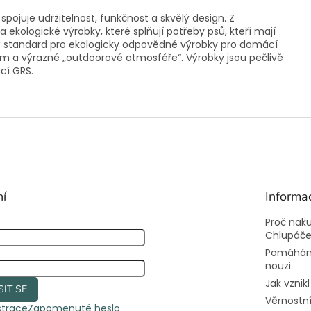
ojuje udržitelnost, funkčnost a skvělý design. Z
a ekologické výrobky, které splňují potřeby psů, kteří mají
vý standard pro ekologicky odpovědné výrobky pro domácí
a výrazné „outdoorové atmosféře“. Výrobky jsou pečlivě
cí GRS.
ní
Informa
Proč nak
Chlupáč
Pomáhám
nouzi
Jak vznik
SIT SE
Věrnostn
strace
Zapomenuté heslo