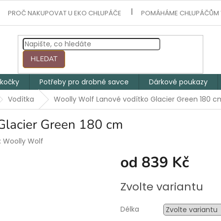
PROČ NAKUPOVAT U EKO CHLUPÁČE
POMÁHÁME CHLUPÁČŮM 
HLEDAT
 kočky
Potřeby pro drobné savce
Dárkové poukazy
Vodítka
Woolly Wolf Lanové vodítko Glacier Green 180 c
Glacier Green 180 cm
:
Woolly Wolf
od
839 Kč
Měrná
Zvolte variantu
cena:
Délka