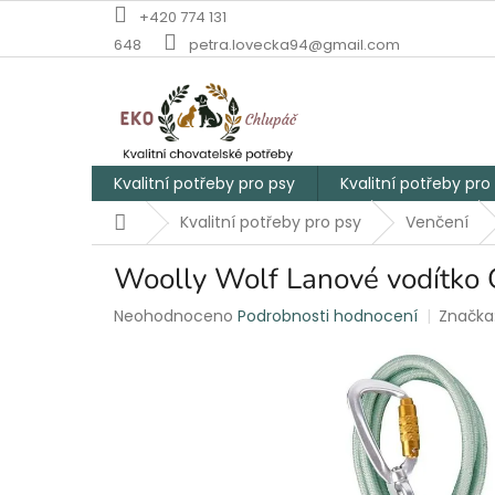
Přejít
+420 774 131
na
648
petra.lovecka94@gmail.com
obsah
Kvalitní potřeby pro psy
Kvalitní potřeby pro
Domů
Kvalitní potřeby pro psy
Venčení
Woolly Wolf Lanové vodítko 
Průměrné
Neohodnoceno
Podrobnosti hodnocení
Značka
hodnocení
produktu
je
0,0
z
5
hvězdiček.