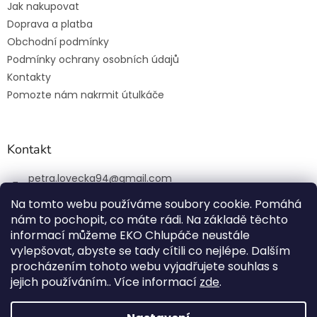
Jak nakupovat
Doprava a platba
Obchodní podmínky
Podmínky ochrany osobních údajů
Kontakty
Pomozte nám nakrmit útulkáče
Kontakt
petra.lovecka94
@
gmail.com
+420 774 131 648
Na tomto webu používáme soubory cookie. Pomáhá
nám to pochopit, co máte rádi. Na základě těchto
ekochlupac.cz
informací můžeme EKO Chlupáče neustále
vylepšovat, abyste se tady cítili co nejlépe. Dalším
procházením tohoto webu vyjadřujete souhlas s
jejich používáním.. Více informací
zde
.
Vytvořil Shoptet