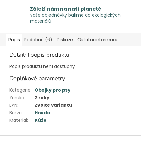
Záleží nám na naší planetě
Vaše objednávky balíme do ekologických
materiálů
Popis
Podobné (6)
Diskuze
Ostatní informace
Detailní popis produktu
Popis produktu není dostupný
Doplňkové parametry
Kategorie
:
Obojky pro psy
Záruka
:
2 roky
EAN
:
Zvolte variantu
Barva
:
Hnědá
Materiál
:
Kůže
Z