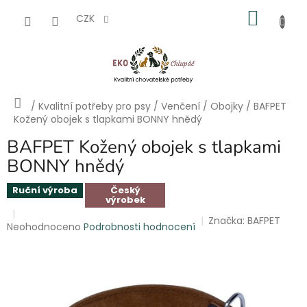
Přejít
NÁKU
na
CZK
obsah
KOŠÍK
Domů
/
Kvalitní potřeby pro psy
/
Venčení
/
Obojky
/
BAFPET
Kožený obojek s tlapkami BONNY hnědý
BAFPET Kožený obojek s tlapkami
BONNY hnědý
Ruční výroba
Český
výrobek
Značka:
BAFPET
Průměrné
Neohodnoceno
Podrobnosti hodnocení
hodnocení
produktu
je
0,0
z
5