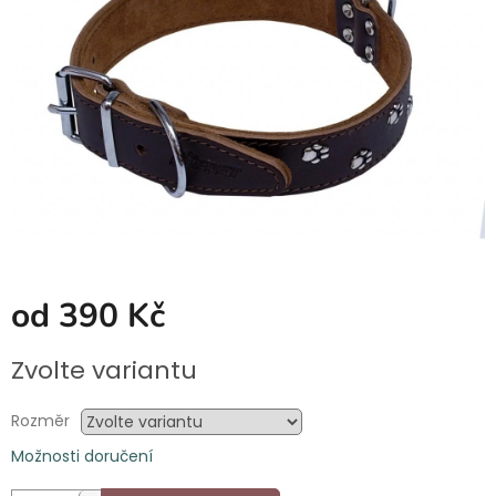
hvězdiček.
od
390 Kč
Měrná
Zvolte variantu
cena:
Rozměr
Možnosti doručení