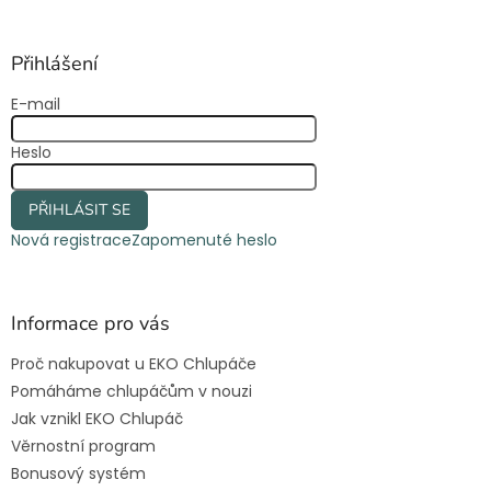
á
p
a
Přihlášení
t
E-mail
í
Heslo
PŘIHLÁSIT SE
Nová registrace
Zapomenuté heslo
Informace pro vás
Proč nakupovat u EKO Chlupáče
Pomáháme chlupáčům v nouzi
Jak vznikl EKO Chlupáč
Věrnostní program
Bonusový systém