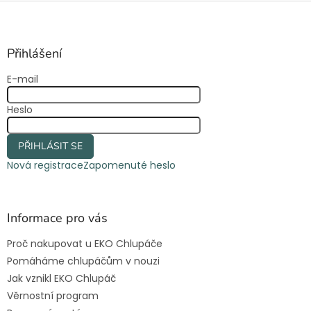
Z
á
p
a
Přihlášení
t
E-mail
í
Heslo
PŘIHLÁSIT SE
Nová registrace
Zapomenuté heslo
Informace pro vás
Proč nakupovat u EKO Chlupáče
Pomáháme chlupáčům v nouzi
Jak vznikl EKO Chlupáč
Věrnostní program