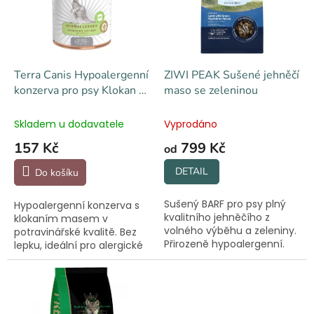
s
p
r
o
d
Terra Canis Hypoalergenní
ZIWI PEAK Sušené jehněčí
u
konzerva pro psy Klokan s
maso se zeleninou
k
pastinákem 400 g
t
Skladem u dodavatele
Vyprodáno
ů
157 Kč
799 Kč
od
DETAIL
Do košíku
Sušený BARF pro psy plný
Hypoalergenní konzerva s
kvalitního jehněčího z
klokaním masem v
volného výběhu a zeleniny.
potravinářské kvalitě. Bez
Přirozeně hypoalergenní.
lepku, ideální pro alergické
Sušené vzduchem.
chlupáče a eliminační
diety.