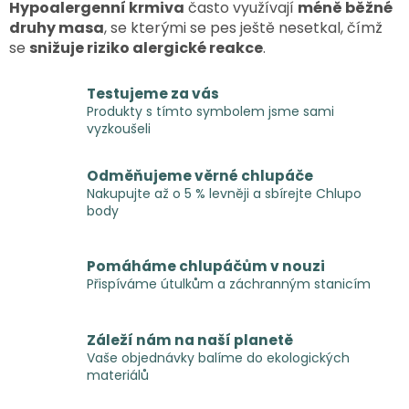
Hypoalergenní krmiva
často využívají
méně běžné
druhy masa
, se kterými se pes ještě nesetkal, čímž
se
snižuje riziko alergické reakce
.
Testujeme za vás
Produkty s tímto symbolem jsme sami
vyzkoušeli
Odměňujeme věrné chlupáče
Nakupujte až o 5 % levněji a sbírejte Chlupo
body
Pomáháme chlupáčům v nouzi
Přispíváme útulkům a záchranným stanicím
Záleží nám na naší planetě
Vaše objednávky balíme do ekologických
materiálů