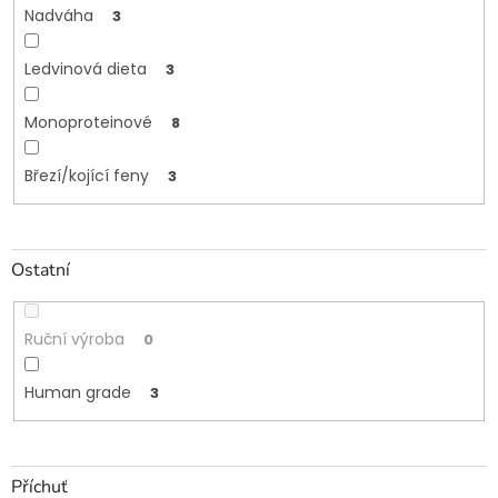
Nadváha
3
Ledvinová dieta
3
Monoproteinové
8
Březí/kojící feny
3
Ostatní
Ruční výroba
0
Human grade
3
Příchuť