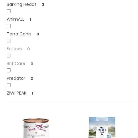
Barking Heads
3
AnimALL
1
Terra Canis
3
Fellows
0
Brit Care
0
Predator
2
ZIWI PEAK
1
V
ý
p
i