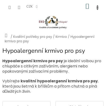
Přejít
NÁKU
na
CZK
obsah
KOŠÍK
Domů
/
Kvalitní potřeby pro psy
/
Krmivo
/
Hypoalergenní
krmivo pro psy
Hypoalergenní krmivo pro psy
Hypoalergenní krmivo pro psy
je ideální volbou pro
chlupáče s citlivým zažíváním, alergiemi nebo
opakovanými zažívacími problémy.
Vybírejte
kvalitní hypoalergenní krmiva pro psy
,
která jsou šetrná k bříškům a přitom chutná a plná
důležitých živin.