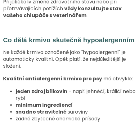
Při jakékoliv změně zdravotního stavu nebo při
přetrvávajících potížích
vždy konzultujte stav
vašeho chlupáče s veterinářem
.
Co dělá krmivo skutečně hypoalergenním
Ne každé krmivo označené jako "hypoalergenní" je
automaticky kvalitní. Opět platí, že nejdůležitější je
složení.
Kvalitní antialergenní krmivo pro psy
má obvykle:
jeden zdroj bílkovin
- např. jehněčí, králičí nebo
rybí
minimum ingrediencí
snadno stravitelné
suroviny
žádné zbytečné chemické přísady