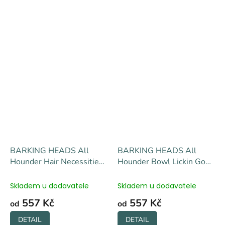
BARKING HEADS All
BARKING HEADS All
Hounder Hair Necessities
Hounder Bowl Lickin Good
Salmon - losos s batáty
Lamb - jehně s rýží
Skladem u dodavatele
Skladem u dodavatele
557 Kč
557 Kč
od
od
DETAIL
DETAIL