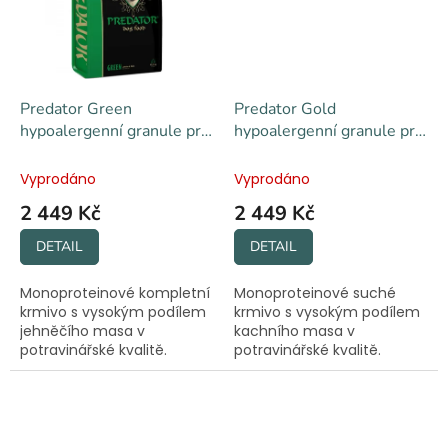
Predator Green
Predator Gold
hypoalergenní granule pro
hypoalergenní granule pro
psy s jehněčím masem
psy s kachním masem
Vyprodáno
Vyprodáno
2 449 Kč
2 449 Kč
DETAIL
DETAIL
Monoproteinové kompletní
Monoproteinové suché
krmivo s vysokým podílem
krmivo s vysokým podílem
jehněčího masa v
kachního masa v
potravinářské kvalitě.
potravinářské kvalitě.
Hypoalergenní složení bez
Hypoalergenní receptura
chemie vhodné i pro citlivá
vhodná i pro chlupáče s
bříška.
citlivým zažíváním. Bez
umělých konzervantů.