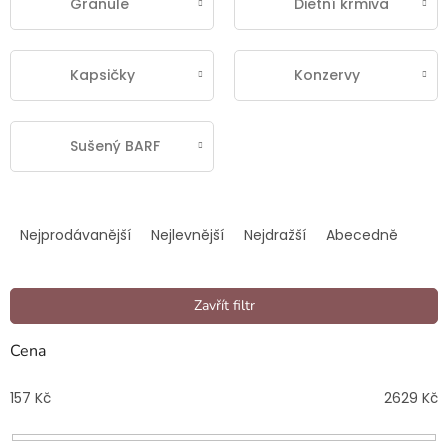
Granule
Dietní krmiva
Kapsičky
Konzervy
Sušený BARF
Ř
a
Nejprodávanější
Nejlevnější
Nejdražší
Abecedně
z
e
n
Zavřít filtr
í
p
Cena
r
o
157
Kč
2629
Kč
d
u