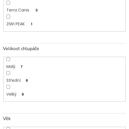
Terra Canis
3
ZIWI PEAK
1
Velikost chlupáče
Malý
7
Střední
8
Velký
8
Věk