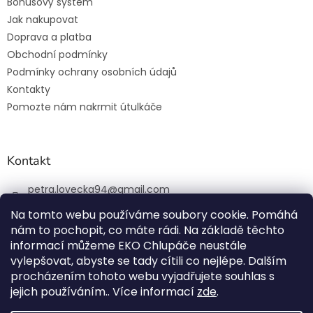
Bonusový systém
Jak nakupovat
Doprava a platba
Obchodní podmínky
Podmínky ochrany osobních údajů
Kontakty
Pomozte nám nakrmit útulkáče
Kontakt
petra.lovecka94
@
gmail.com
+420 774 131 648
Na tomto webu používáme soubory cookie. Pomáhá
nám to pochopit, co máte rádi. Na základě těchto
ekochlupac.cz
informací můžeme EKO Chlupáče neustále
vylepšovat, abyste se tady cítili co nejlépe. Dalším
procházením tohoto webu vyjadřujete souhlas s
jejich používáním.. Více informací
zde
.
Vytvořil Shoptet