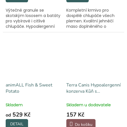
Výtečné granule se
Kompletní krmivo pro
skotským lososem a batáty
dospělé chlupáče všech
pro vybíravé i citlivé
plemen. Kvalitní jehněčí
chlupáče. Hypoalergenní
maso doplněného o
receptura bez rýže a
důležité vitamíny a
obilovin.
minerály. Bez chemie.
animALL Fish & Sweet
Terra Canis Hypoalergenní
Potato
konzerva Kůň s
topinamburem 400 g
Skladem
Skladem u dodavatele
529 Kč
157 Kč
od
DETAIL
Do košíku