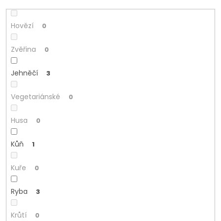
Hovězí
0
Zvěřina
0
Jehněčí
3
Vegetariánské
0
Husa
0
Kůň
1
Kuře
0
Ryba
3
Krůtí
0