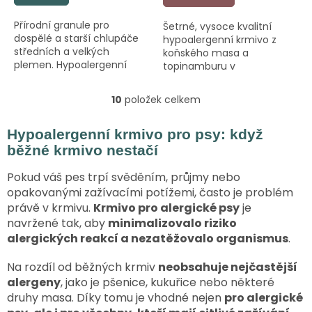
Přírodní granule pro
Šetrné, vysoce kvalitní
dospělé a starší chlupáče
hypoalergenní krmivo z
středních a velkých
koňského masa a
plemen. Hypoalergenní
topinamburu v
monoproteinová
potravinářské kvalitě. 100%
receptura.
přírodní složení.
10
položek celkem
O
v
l
Hypoalergenní krmivo pro psy: když
á
běžné krmivo nestačí
d
a
Pokud váš pes trpí svěděním, průjmy nebo
c
opakovanými zažívacími potížemi, často je problém
í
právě v krmivu.
Krmivo pro alergické psy
je
p
navržené tak, aby
minimalizovalo riziko
r
v
alergických reakcí a nezatěžovalo organismus
.
k
y
Na rozdíl od běžných krmiv
neobsahuje nejčastější
v
alergeny
, jako je pšenice, kukuřice nebo některé
ý
druhy masa. Díky tomu je vhodné nejen
pro alergické
p