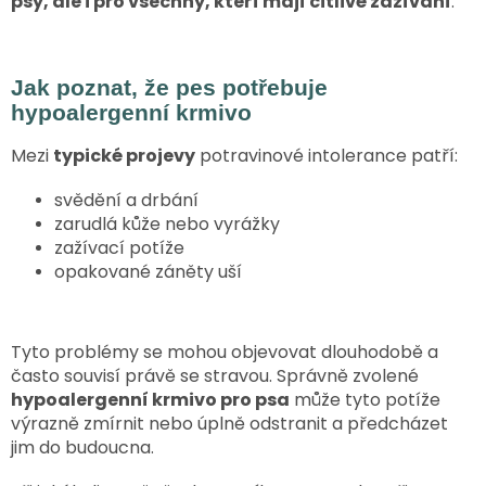
psy, ale i pro všechny, kteří mají citlivé zažívání
.
i
s
u
Jak poznat, že pes potřebuje
hypoalergenní krmivo
Mezi
typické projevy
potravinové intolerance patří:
svědění a drbání
zarudlá kůže nebo vyrážky
zažívací potíže
opakované záněty uší
Tyto problémy se mohou objevovat dlouhodobě a
často souvisí právě se stravou. Správně zvolené
hypoalergenní krmivo pro psa
může tyto potíže
výrazně zmírnit nebo úplně odstranit a předcházet
jim do budoucna.