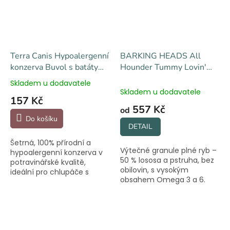
Terra Canis Hypoalergenní
BARKING HEADS All
konzerva Buvol s batáty
Hounder Tummy Lovin'
400 g
Care Fish - ryby s batáty
Skladem u dodavatele
Průměrné
Skladem u dodavatele
hodnocení
157 Kč
produktu
557 Kč
od
je
Do košíku
5,0
DETAIL
z
Šetrná, 100% přírodní a
5
Výtečné granule plné ryb –
hypoalergenní konzerva v
hvězdiček.
50 % lososa a pstruha, bez
potravinářské kvalitě,
obilovin, s vysokým
ideální pro chlupáče s
obsahem Omega 3 a 6.
potravinovými alergiemi a
Ideální i pro citlivé
intolerancemi.
chlupáče.