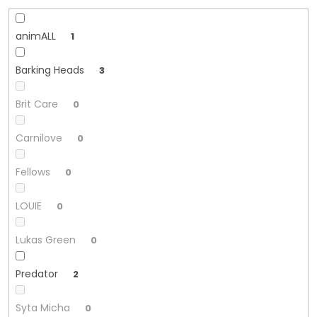
animALL
1
Barking Heads
3
Brit Care
0
Carnilove
0
Fellows
0
LOUIE
0
Lukas Green
0
Predator
2
Syta Micha
0