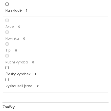
k
t
Na skladě
1
ů
Akce
0
Novinka
0
Tip
0
Ruční výroba
0
Český výrobek
1
Vyzkoušeli jsme
2
Značky