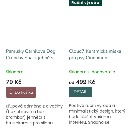
Ruční výroba
Pamlsky Carnilove Dog
Cloud7 Keramická miska
Crunchy Snack jehně s
pro psy Cinnamon
brusinkami 200g
Skladem
Skladem u dodavatele
79 Kč
499 Kč
od
DETAIL
Do košíku
Poctivá ruční výroba a
Křupavá odměna z divočiny
minimalistický design, který
(bez obilovin a bez
bude slušet vašemu
brambor) jehněčí s
interiéru. Snadno se
brusinkami - pro silnou
udržuje. Lze mýt v myčce.
imunitu.