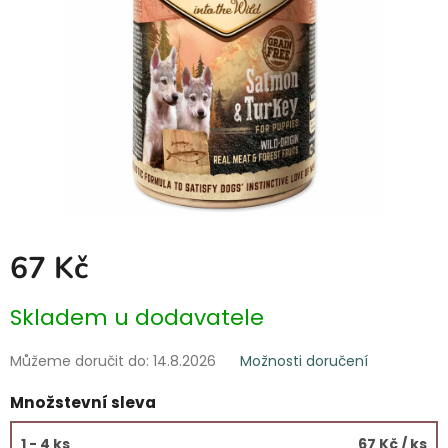
67 Kč
Měrná
Skladem u dodavatele
cena:
Můžeme doručit do:
14.8.2026
Možnosti doručení
Množstevní sleva
1 - 4 ks
67 Kč
/ ks