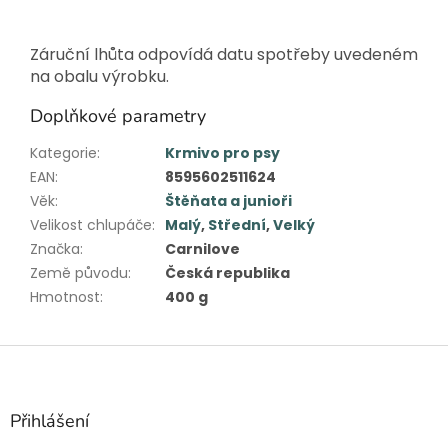
Záruční lhůta odpovídá datu spotřeby uvedeném
na obalu výrobku.
Doplňkové parametry
Kategorie
:
Krmivo pro psy
EAN
:
8595602511624
Věk
:
Štěňata a junioři
Velikost chlupáče
:
Malý
,
Střední
,
Velký
Značka
:
Carnilove
Země původu
:
Česká republika
Hmotnost
:
400 g
Z
á
p
a
Přihlášení
t