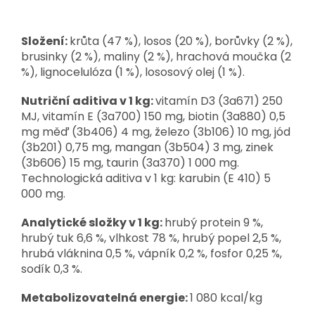
Složení:
krůta (47 %), losos (20 %), borůvky (2 %),
brusinky (2 %), maliny (2 %), hrachová moučka (2
%), lignocelulóza (1 %), lososový olej (1 %).
Nutriční aditiva v 1 kg:
vitamín D3 (3a671) 250
MJ, vitamín E (3a700) 150 mg, biotin (3a880) 0,5
mg měď (3b406) 4 mg, železo (3b106) 10 mg, jód
(3b201) 0,75 mg, mangan (3b504) 3 mg, zinek
(3b606) 15 mg, taurin (3a370) 1 000 mg.
Technologická aditiva v 1 kg: karubin (E 410) 5
000 mg.
Analytické složky v 1 kg:
hrubý protein 9 %,
hrubý tuk 6,6 %, vlhkost 78 %, hrubý popel 2,5 %,
hrubá vláknina 0,5 %, vápník 0,2 %, fosfor 0,25 %,
sodík 0,3 %.
Metabolizovatelná energie:
1 080 kcal/kg