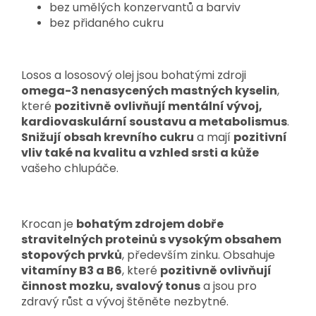
bez umělých konzervantů a barviv
bez přidaného cukru
Losos a lososový olej jsou bohatými zdroji
omega-3 nenasycených mastných kyselin
,
které
pozitivně ovlivňují mentální vývoj,
kardiovaskulární soustavu a metabolismus
.
Snižují obsah krevního cukru
a mají
pozitivní
vliv také na kvalitu a vzhled srsti a kůže
vašeho chlupáče.
Krocan je
bohatým zdrojem dobře
stravitelných proteinů s vysokým obsahem
stopových prvků
, především zinku. Obsahuje
vitamíny B3 a B6
, které
pozitivně ovlivňují
činnost mozku, svalový tonus
a jsou pro
zdravý růst a vývoj štěněte nezbytné.