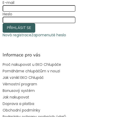
E-mail
í
Heslo
PŘIHLÁSIT SE
Nová registrace
Zapomenuté heslo
Informace pro vás
Proč nakupovat u EKO Chlupáče
Pomáháme chlupáčům v nouzi
Jak vznikl EKO Chlupáč
Věrnostní program
Bonusový systém
Jak nakupovat
Doprava a platba
Obchodní podmínky
Podmínky ochrany osobních údajů