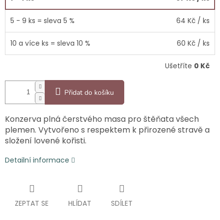
5 - 9 ks = sleva 5 %
64 Kč
/ ks
10 a více ks = sleva 10 %
60 Kč
/ ks
Ušetříte
0 Kč
Přidat do košíku
Konzerva plná čerstvého masa pro štěňata všech
plemen. Vytvořeno s respektem k přirozené stravě a
složení lovené kořisti.
Detailní informace
ZEPTAT SE
HLÍDAT
SDÍLET