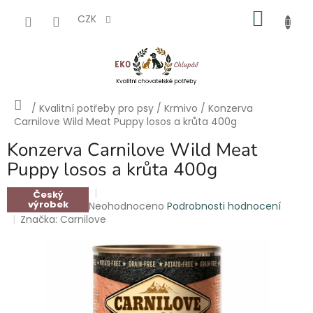
Přejít
NÁKU
na
CZK
obsah
KOŠÍK
Domů
/
Kvalitní potřeby pro psy
/
Krmivo
/
Konzerva
Carnilove Wild Meat Puppy losos a krůta 400g
Konzerva Carnilove Wild Meat
Puppy losos a krůta 400g
Český
výrobek
Průměrné
Neohodnoceno
Podrobnosti hodnocení
hodnocení
Značka:
Carnilove
produktu
je
0,0
z
5
hvězdiček.