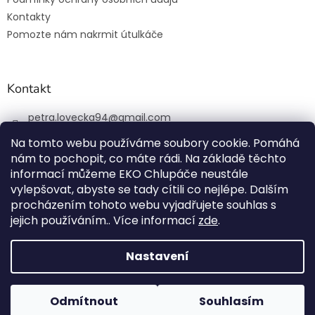
Kontakty
Pomozte nám nakrmit útulkáče
Kontakt
petra.lovecka94
@
gmail.com
+420 774 131 648
Na tomto webu používáme soubory cookie. Pomáhá
nám to pochopit, co máte rádi. Na základě těchto
ekochlupac.cz
informací můžeme EKO Chlupáče neustále
vylepšovat, abyste se tady cítili co nejlépe. Dalším
procházením tohoto webu vyjadřujete souhlas s
jejich používáním.. Více informací
zde
.
Vytvořil Shoptet
Nastavení
Copyright 2026
EKO Chlupáč
. Všechna práva vyhrazena.
Odmítnout
Souhlasím
Všechny použité ikony vytvořil Freepik z
www.flaticon.com