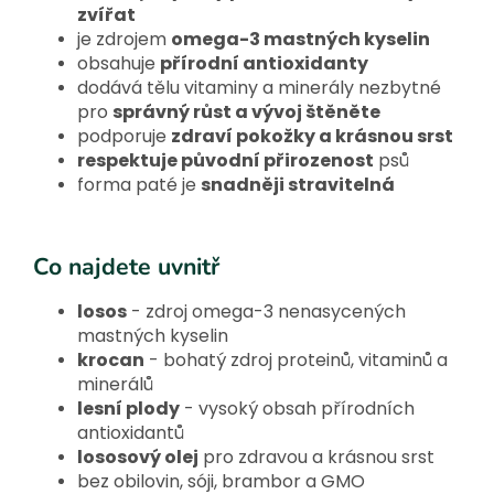
zvířat
je zdrojem
omega-3 mastných kyselin
obsahuje
přírodní antioxidanty
dodává tělu vitaminy a minerály nezbytné
pro
správný růst a vývoj štěněte
podporuje
zdraví pokožky a krásnou srst
respektuje původní přirozenost
psů
forma paté je
snadněji stravitelná
Co najdete uvnitř
losos
- zdroj omega-3 nenasycených
mastných kyselin
krocan
- bohatý zdroj proteinů, vitaminů a
minerálů
lesní plody
- vysoký obsah přírodních
antioxidantů
lososový olej
pro zdravou a krásnou srst
bez obilovin, sóji, brambor a GMO