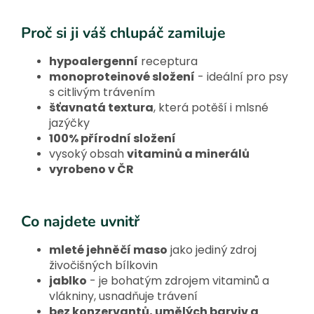
Proč si ji váš chlupáč zamiluje
hypoalergenní
receptura
monoproteinové složení
- ideální pro psy
s citlivým trávením
šťavnatá textura
, která potěší i mlsné
jazýčky
100% přírodní složení
vysoký obsah
vitaminů a minerálů
vyrobeno v ČR
Co najdete uvnitř
mleté jehněčí maso
jako jediný zdroj
živočišných bílkovin
jablko
- je bohatým zdrojem vitaminů a
vlákniny, usnadňuje trávení
bez konzervantů, umělých barviv a