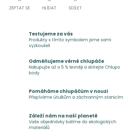
ZEPTAT SE
HLÍDAT
SDÍLET
Testujeme za vás
Produkty s tímto symbolem jsme sami
vyzkoušeli
Odměňujeme věrné chlupáče
Nakupujte až o 5 % levněji a sbírejte Chlupo
body
Pomáháme chlupáčům v nouzi
Přispíváme útulkům a záchranným stanicím
Záleží nám na naší planetě
Vaše objednávky balíme do ekologických
materiálů