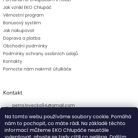
Jak vznikl EKO Chlupáč
Věrnostní program
Bonusový systém
Jak nakupovat
Doprava a platba
Obchodní podmínky
Podmínky ochrany osobních údajů
Kontakty
Pomozte nám nakrmit útulkáče
Kontakt
petra.lovecka94
@
gmail.com
+420 774 131 648
Na tomto webu používáme soubory cookie. Pomáhá
nám to pochopit, co máte rádi. Na základě těchto
ekochlupac.cz
informací můžeme EKO Chlupáče neustále
vylepšovat, abyste se tady cítili co nejlépe. Dalším