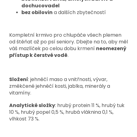
dochucovadel
bez obilovin
a dalších zbytečností
Kompletní krmivo pro chlupáče všech plemen
od štěňat až po psí seniory. Dbejte na to, aby měl
váš mazlíček po celou dobu krmení
neomezený
přístup k čerstvé vodě
.
Složení
: jehněčí maso a vnitřnosti, vývar,
změkčené jehněčí kosti, jablka, minerály a
vitamíny.
Analytické složky
: hrubý protein 11 %, hrubý tuk
10 %, hrubý popel 0,5 %, hrubá vláknina 0,1 %,
vlhkost 73 %.