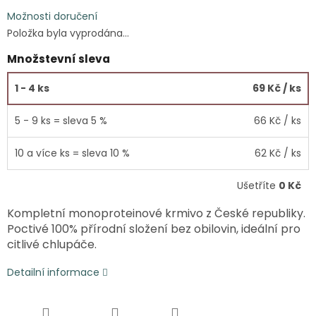
Možnosti doručení
Položka byla vyprodána…
Množstevní sleva
1 - 4 ks
69 Kč
/ ks
5 - 9 ks = sleva 5 %
66 Kč
/ ks
10 a více ks = sleva 10 %
62 Kč
/ ks
Ušetříte
0 Kč
Kompletní monoproteinové krmivo z České republiky.
Poctivé 100% přírodní složení bez obilovin, ideální pro
citlivé chlupáče.
Detailní informace