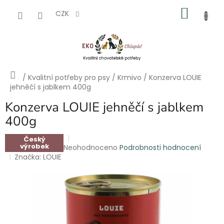
Přejít
NÁKU
na
CZK
obsah
KOŠÍK
Domů
/
Kvalitní potřeby pro psy
/
Krmivo
/
Konzerva LOUIE
jehněčí s jablkem 400g
Konzerva LOUIE jehněčí s jablkem
400g
Český
výrobek
Průměrné
Neohodnoceno
Podrobnosti hodnocení
hodnocení
Značka:
LOUIE
produktu
je
0,0
z
5
hvězdiček.