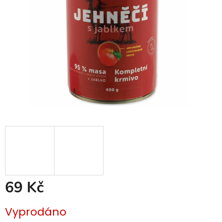
69 Kč
Měrná
Vyprodáno
cena: