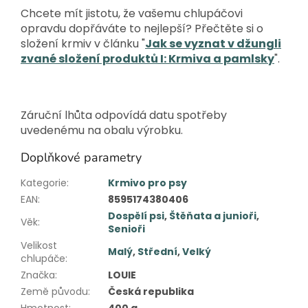
Chcete mít jistotu, že vašemu chlupáčovi
opravdu dopřáváte to nejlepší? Přečtěte si o
složení krmiv v článku "
Jak se vyznat v džungli
zvané složení produktů I: Krmiva a pamlsky
".
Záruční lhůta odpovídá datu spotřeby
uvedenému na obalu výrobku.
Doplňkové parametry
Kategorie
:
Krmivo pro psy
EAN
:
8595174380406
Dospělí psi
,
Štěňata a junioři
,
Věk
:
Senioři
Velikost
Malý
,
Střední
,
Velký
chlupáče
:
Značka
:
LOUIE
Země původu
:
Česká republika