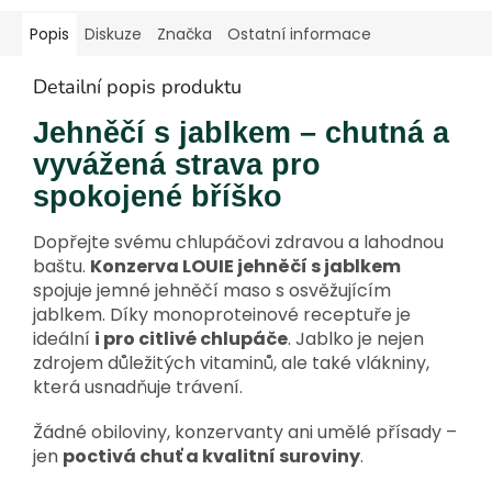
Popis
Diskuze
Značka
Ostatní informace
Detailní popis produktu
Jehněčí s jablkem – chutná a
vyvážená strava pro
spokojené bříško
Dopřejte svému chlupáčovi zdravou a lahodnou
baštu.
Konzerva LOUIE jehněčí s jablkem
spojuje jemné jehněčí maso s osvěžujícím
jablkem. Díky monoproteinové receptuře je
ideální
i pro citlivé chlupáče
. Jablko je nejen
zdrojem důležitých vitaminů, ale také vlákniny,
která usnadňuje trávení.
Žádné obiloviny, konzervanty ani umělé přísady –
jen
poctivá chuť a kvalitní suroviny
.