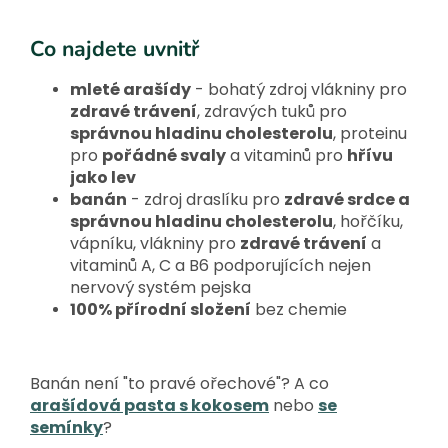
Co najdete uvnitř
mleté arašídy
- bohatý zdroj vlákniny pro
zdravé trávení
, zdravých tuků pro
správnou hladinu cholesterolu
, proteinu
pro
pořádné svaly
a vitaminů pro
hřívu
jako lev
banán
- zdroj draslíku pro
zdravé srdce a
správnou hladinu cholesterolu
, hořčíku,
vápníku, vlákniny pro
zdravé trávení
a
vitaminů A, C a B6 podporujících nejen
nervový systém pejska
100% přírodní složení
bez chemie
Banán není "to pravé ořechové"? A co
arašídová pasta s kokosem
nebo
se
semínky
?