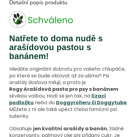
Detailní popis produktu
Natřete to doma nudě s
arašídovou pastou s
banánem!
Hledáte originální dobrotu pro vašeho chlupáče,
po které se bude olizovat až za ušima? Psi
arašídy doslova milují, a proto je
Rogy Arašídová pasta pro psy s banánem
skvělou volbou. Hodí se jen tak, na
lízací
podložku
nebo do
Doggyrolleru či Doggytube
.
Můžete z ní ale také upéct třeba famózní psí
sušenky.
Obsahuje
jen kvalitní arašídy a banán
, žádné
konzervanty, palmový olej ani přidaný cukr. Je