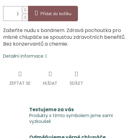
Přidat do košíku
Zažeňte nudu s banánem. Zdravá pochoutka pro
mlsné chlupáče se spoustou zdravotních benefitů.
Bez konzervantů a chemie.
Detailní informace
ZEPTAT SE
HLÍDAT
SDÍLET
Testujeme za vás
Produkty s tímto symbolem jsme sami
vyzkoušeli
Odměňujeme věrné chlupáče