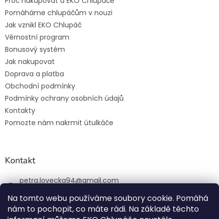
Proč nakupovat u EKO Chlupáče
Pomáháme chlupáčům v nouzi
Jak vznikl EKO Chlupáč
Věrnostní program
Bonusový systém
Jak nakupovat
Doprava a platba
Obchodní podmínky
Podmínky ochrany osobních údajů
Kontakty
Pomozte nám nakrmit útulkáče
Kontakt
petra.lovecka94
@
gmail.com
+420 774 131 648
Na tomto webu používáme soubory cookie. Pomáhá
nám to pochopit, co máte rádi. Na základě těchto
ekochlupac.cz