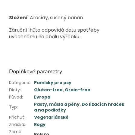
Složení
: Arašídy, sušený banán
Záruční lhůta odpovídá datu spotřeby
uvedenému na obalu výrobku.
Doplňkové parametry
Kategorie
:
Pamlsky pro psy
Diety
:
Gluten-free
,
Grain-free
Původ
:
Evropa
Pasty, másla a pěny
,
Do lízacích hraček
Typ
:
a na podložky
Příchuť
:
Vegetariánské
Značka
:
Rogy
Země
Polsko