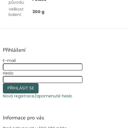
původu
:
Velikost
300 g
balení
:
Z
á
p
a
Přihlášení
t
E-mail
í
Heslo
PŘIHLÁSIT SE
Nová registrace
Zapomenuté heslo
Informace pro vás