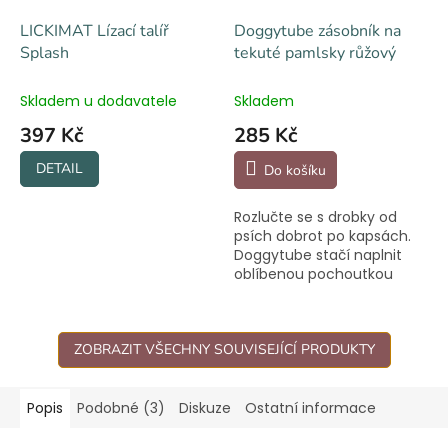
LICKIMAT Lízací talíř
Doggytube zásobník na
Splash
tekuté pamlsky růžový
Skladem u dodavatele
Skladem
397 Kč
285 Kč
DETAIL
Do košíku
Rozlučte se s drobky od
psích dobrot po kapsách.
Doggytube stačí naplnit
oblíbenou pochoutkou
vašeho chlupáče a můžete
vyrazit.
ZOBRAZIT VŠECHNY SOUVISEJÍCÍ PRODUKTY
Popis
Podobné (3)
Diskuze
Ostatní informace