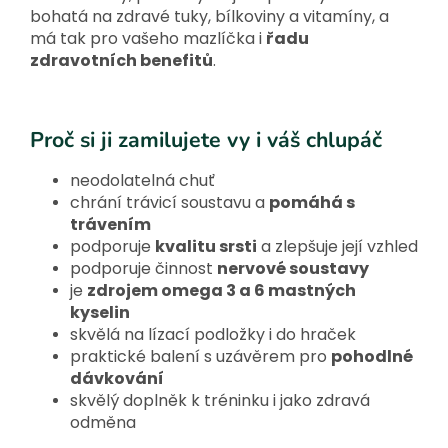
bohatá na zdravé tuky, bílkoviny a vitamíny, a
má tak pro vašeho mazlíčka i
řadu
zdravotních benefitů
.
Proč si ji zamilujete vy i váš chlupáč
neodolatelná chuť
chrání trávicí soustavu a
pomáhá s
trávením
podporuje
kvalitu srsti
a zlepšuje její vzhled
podporuje činnost
nervové soustavy
je
zdrojem omega 3 a 6 mastných
kyselin
skvělá na lízací podložky i do hraček
praktické balení s uzávěrem pro
pohodlné
dávkování
skvělý doplněk k tréninku i jako zdravá
odměna