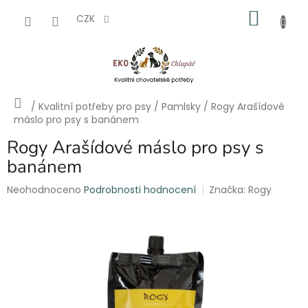
Přejít
NÁKU
na
CZK
obsah
KOŠÍK
Domů
/
Kvalitní potřeby pro psy
/
Pamlsky
/
Rogy Arašídové
máslo pro psy s banánem
Rogy Arašídové máslo pro psy s
banánem
Průměrné
Neohodnoceno
Podrobnosti hodnocení
Značka:
Rogy
hodnocení
produktu
je
0,0
z
5
hvězdiček.