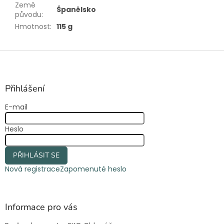
Země
Španělsko
původu
:
Hmotnost
:
115 g
Z
á
p
a
Přihlášení
t
E-mail
í
Heslo
PŘIHLÁSIT SE
Nová registrace
Zapomenuté heslo
Informace pro vás