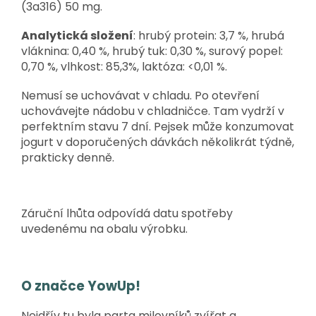
(3a316) 50 mg.
Analytická složení
: hrubý protein: 3,7 %, hrubá
vláknina: 0,40 %, hrubý tuk: 0,30 %, surový popel:
0,70 %, vlhkost: 85,3%, laktóza: <0,01 %.
Nemusí se uchovávat v chladu. Po otevření
uchovávejte nádobu v chladničce. Tam vydrží v
perfektním stavu 7 dní. Pejsek může konzumovat
jogurt v doporučených dávkách několikrát týdně,
prakticky denně.
Záruční lhůta odpovídá datu spotřeby
uvedenému na obalu výrobku.
O značce YowUp!
Nejdřív tu byla parta milovníků zvířat a