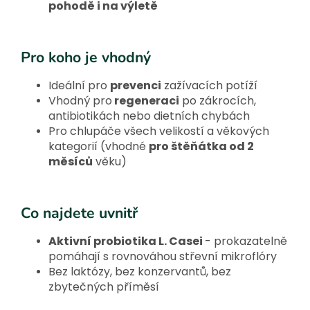
pohodě i na výletě
Pro koho je vhodný
Ideální pro
prevenci
zažívacích potíží
Vhodný pro
regeneraci
po zákrocích,
antibiotikách nebo dietních chybách
Pro chlupáče všech velikostí a věkových
kategorií (vhodné
pro štěňátka od 2
měsíců
věku)
Co najdete uvnitř
Aktivní probiotika L. Casei
- prokazatelně
pomáhají s rovnováhou střevní mikroflóry
Bez laktózy, bez konzervantů, bez
zbytečných příměsí