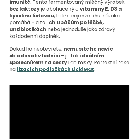
imunitě
. Tento fermentovaný mléčný výrobek
bez laktózy
je obohacený o
vitamíny E, D3 a
kyselinu listovou
, takže nejenže chutná, ale i
pomáhá – a to i
chlupáčům po léčbě,
antibiotikách
nebo jednoduše jako zdravý
každodenní doplněk.
Dokud ho neotevřete,
nemusíte ho navíc
skladovat v lednici
– je tak
ideálním
společníkem na cesty
i do misky. Perfektní také
na
lízacích podložkách LickiMat
.