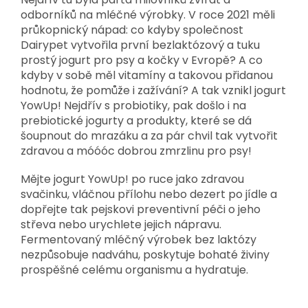
odborníků na mléčné výrobky. V roce 2021 měli
průkopnický nápad: co kdyby společnost
Dairypet vytvořila první bezlaktózový a tuku
prostý jogurt pro psy a kočky v Evropě? A co
kdyby v sobě měl vitamíny a takovou přidanou
hodnotu, že pomůže i zažívání? A tak vznikl jogurt
YowUp! Nejdřív s probiotiky, pak došlo i na
prebiotické jogurty a produkty, které se dá
šoupnout do mrazáku a za pár chvil tak vytvořit
zdravou a móóóc dobrou zmrzlinu pro psy!
Mějte jogurt YowUp! po ruce jako zdravou
svačinku, vláčnou přílohu nebo dezert po jídle a
dopřejte tak pejskovi preventivní péči o jeho
střeva nebo urychlete jejich nápravu.
Fermentovaný mléčný výrobek bez laktózy
nezpůsobuje nadváhu, poskytuje bohaté živiny
prospěšné celému organismu a hydratuje.