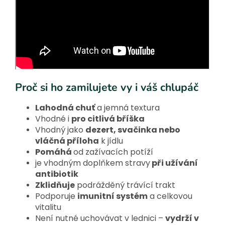
Proč si ho zamilujete vy i váš chlupáč
Lahodná chuť
a jemná textura
Vhodné i
pro citlivá bříška
Vhodný jako
dezert, svačinka nebo
vláčná příloha
k jídlu
Pomáhá
od zažívacích potíží
je vhodným doplňkem stravy
při užívání
antibiotik
Zklidňuje
podrážděný trávící trakt
Podporuje
imunitní systém
a celkovou
vitalitu
Není nutné uchovávat v lednici –
vydrží v