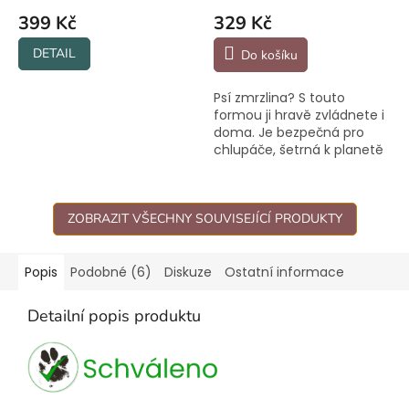
399 Kč
329 Kč
DETAIL
Do košíku
Psí zmrzlina? S touto
formou ji hravě zvládnete i
doma. Je bezpečná pro
chlupáče, šetrná k planetě
a vaše výtvory z ní snadno
vyndáte.
ZOBRAZIT VŠECHNY SOUVISEJÍCÍ PRODUKTY
Popis
Podobné (6)
Diskuze
Ostatní informace
Detailní popis produktu