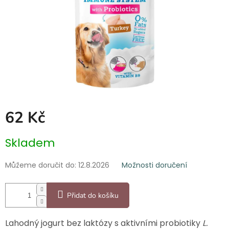
62 Kč
Měrná
Skladem
cena:
Můžeme doručit do:
12.8.2026
Možnosti doručení
Přidat do košíku
Lahodný jogurt bez laktózy s aktivními probiotiky
L.