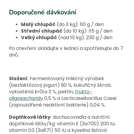
Doporučené dávkování
Malý chlupáč
(do 3 kg): 60 g / den
Střední chlupáč
(do 10 kg): 115 g / den
Velký chlupáč
(nad 10 kg): 230 g / den
Po otevření skladujte v lednici a spotřebujte do 7
dnů.
Složení
: Fermentovaný mléčný výrobek
(bezlaktózový jogurt) 90 %, kukuřičný škrob,
vykostěná krůta 3 %, pektin,
frukto-
oligosacharidy
0,5 % a Lacticaseibacillus Casei
(zapouzdřené neaktivní bakterie) 0,04 %.
Doplňkové látky
: dochucovadla a nutriční
doplňkové látky/kg: vitamín E (3a700) 200 IU,
vitamín D3 (3a671) 50 IU a kyselina listová