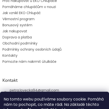
Proč nakupovat u EKO Chlupáče
Pomáháme chlupáčům v nouzi
Jak vznikl EKO Chlupáč
Věrnostní program
Bonusový systém
Jak nakupovat
Doprava a platba
Obchodní podmínky
Podmínky ochrany osobních údajů
Kontakty
Pomozte nám nakrmit útulkáče
Kontakt
petra.lovecka94
@
gmail.com
+420 774 131 648
Na tomto webu používáme soubory cookie. Pomáhá
nám to pochopit, co máte rádi. Na základě těchto
ekochlupac.cz