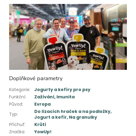
Doplňkové parametry
Kategorie
:
Jogurty a kefíry pro psy
Funkční
:
Zažívání
,
Imunita
Původ
:
Evropa
Do lízacích hraček a na podložky
,
Typ
:
Jogurt a kefír
,
Na granulky
Příchuť
:
Krůtí
Značka
:
YowUp!