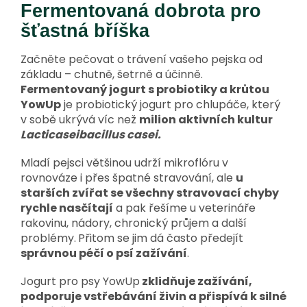
Fermentovaná dobrota pro
šťastná bříška
Začněte pečovat o trávení vašeho pejska od
základu – chutně, šetrně a účinně.
Fermentovaný jogurt s probiotiky a krůtou
YowUp
je probiotický jogurt pro chlupáče, který
v sobě ukrývá víc než
milion aktivních kultur
Lacticaseibacillus casei.
Mladí pejsci většinou udrží mikroflóru v
rovnováze i přes špatné stravování, ale
u
starších zvířat se všechny stravovací chyby
rychle nasčítají
a pak řešíme u veterináře
rakovinu, nádory, chronický průjem a další
problémy.
Přitom se jim dá často předejít
správnou péčí o psí zažívání
.
Jogurt pro psy YowUp
zklidňuje zažívání,
podporuje vstřebávání živin a přispívá k silné