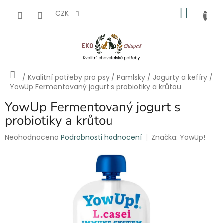
Přejít
NÁKU
na
CZK
obsah
KOŠÍK
Domů
/
Kvalitní potřeby pro psy
/
Pamlsky
/
Jogurty a kefíry
/
YowUp Fermentovaný jogurt s probiotiky a krůtou
YowUp Fermentovaný jogurt s
probiotiky a krůtou
Průměrné
Neohodnoceno
Podrobnosti hodnocení
Značka:
YowUp!
hodnocení
produktu
je
0,0
z
5
hvězdiček.