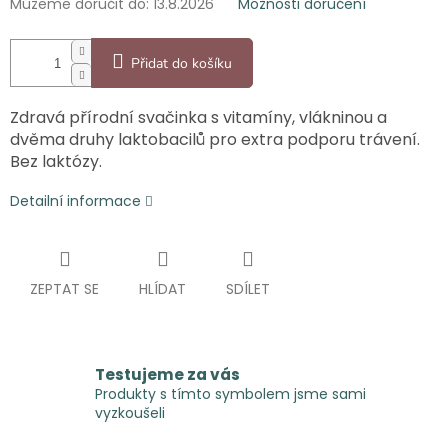
Můžeme doručit do:
13.8.2026
Možnosti doručení
Přidat do košíku
Zdravá přírodní svačinka s vitamíny, vlákninou a
dvěma druhy laktobacilů pro extra podporu trávení.
Bez laktózy.
Detailní informace
ZEPTAT SE
HLÍDAT
SDÍLET
Testujeme za vás
Produkty s tímto symbolem jsme sami
vyzkoušeli