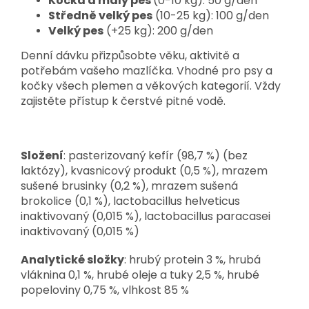
Kočka a malý pes
(0-10 kg): 50 g/den
Středně velký pes
(10-25 kg): 100 g/den
Velký pes
(+25 kg): 200 g/den
Denní dávku přizpůsobte věku, aktivitě a
potřebám vašeho mazlíčka. Vhodné pro psy a
kočky všech plemen a věkových kategorií. Vždy
zajistěte přístup k čerstvé pitné vodě.
Složení
: pasterizovaný kefír (98,7 %) (bez
laktózy), kvasnicový produkt (0,5 %), mrazem
sušené brusinky (0,2 %), mrazem sušená
brokolice (0,1 %), lactobacillus helveticus
inaktivovaný (0,015 %), lactobacillus paracasei
inaktivovaný (0,015 %)
Analytické složky
: hrubý protein 3 %, hrubá
vláknina 0,1 %, hrubé oleje a tuky 2,5 %, hrubé
popeloviny 0,75 %, vlhkost 85 %