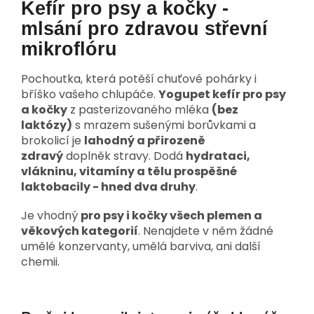
Kefír pro psy a kočky -
mlsání pro zdravou střevní
mikroflóru
Pochoutka, která potěší chuťové pohárky i
bříško vašeho chlupáče.
Yogupet kefír pro psy
a kočky
z pasterizovaného mléka
(bez
laktózy)
s mrazem sušenými borůvkami a
brokolicí je
lahodný a přirozeně
zdravý
doplněk stravy. Dodá
hydrataci,
vlákninu, vitamíny a tělu prospěšné
laktobacily - hned dva druhy
.
Je vhodný
pro psy i kočky všech plemen a
věkových kategorií
. Nenajdete v něm žádné
umělé konzervanty, umělá barviva, ani další
chemii.