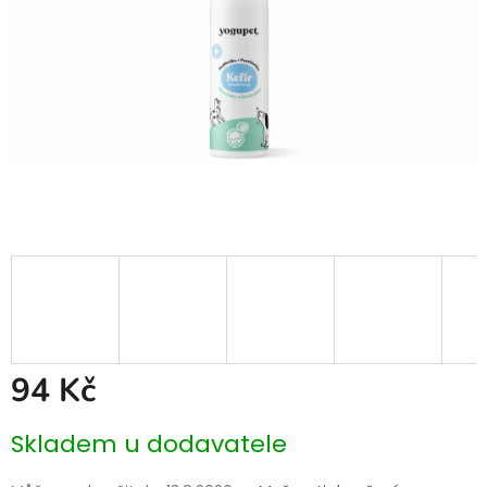
94 Kč
Měrná
Skladem u dodavatele
cena: