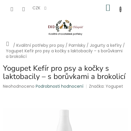
Přejít
NÁKU
na
CZK
obsah
KOŠÍK
Domů
/
Kvalitní potřeby pro psy
/
Pamlsky
/
Jogurty a kefíry
/
Yogupet Kefír pro psy a kočky s laktobacily – s borůvkami
a brokolicí
Yogupet Kefír pro psy a kočky s
laktobacily – s borůvkami a brokolicí
Průměrné
Neohodnoceno
Podrobnosti hodnocení
Značka:
Yogupet
hodnocení
produktu
je
0,0
z
5
hvězdiček.