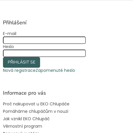
Z
á
p
a
Přihlášení
t
E-mail
í
Heslo
PŘIHLÁSIT SE
Nová registrace
Zapomenuté heslo
Informace pro vás
Proč nakupovat u EKO Chlupáče
Pomáháme chlupáčům v nouzi
Jak vznikl EKO Chlupáč
Věrnostní program