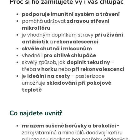
Proč si ho zamilujete vy i váš chlupáč
podporuje imunitní systém a trávení
pomáhá udržovat
zdravou střevní
mikroflóru
je vhodným doplňkem stravy
při užívání
antibiotik
a
rekonvalescenci
skvěle chutná i mlsounům
vhodné i
pro citlivé chlupáče
skvělý způsob, jak
doplnit tekutiny
–
třeba
v horku
nebo
při rekonvalescenci
je
ideální na cesty
- pasterizace
umožňuje
skladování při pokojové
teplotě
Co najdete uvnitř
mrazem sušené borůvky a brokolici
-
zdroj vitamínů a minerálů, dodávají kefíru
přirozenou sladkost bez potřeby přidaných