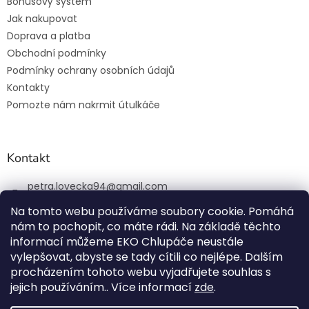
Bonusový systém
Jak nakupovat
Doprava a platba
Obchodní podmínky
Podmínky ochrany osobních údajů
Kontakty
Pomozte nám nakrmit útulkáče
Kontakt
petra.lovecka94
@
gmail.com
+420 774 131 648
Na tomto webu používáme soubory cookie. Pomáhá
nám to pochopit, co máte rádi. Na základě těchto
ekochlupac.cz
informací můžeme EKO Chlupáče neustále
vylepšovat, abyste se tady cítili co nejlépe. Dalším
procházením tohoto webu vyjadřujete souhlas s
jejich používáním.. Více informací
zde
.
Vytvořil Shoptet