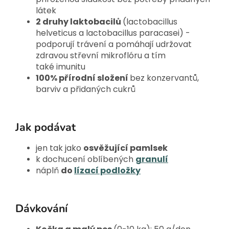
látek
2 druhy laktobacilů
(lactobacillus
helveticus a lactobacillus paracasei) -
podporují trávení a pomáhají udržovat
zdravou střevní mikroflóru a tím
také imunitu
100% přírodní složení
bez konzervantů,
barviv a přidaných cukrů
Jak podávat
jen tak jako
osvěžující pamlsek
k dochucení oblíbených
granulí
náplň
do
lízací podložky
Dávkování