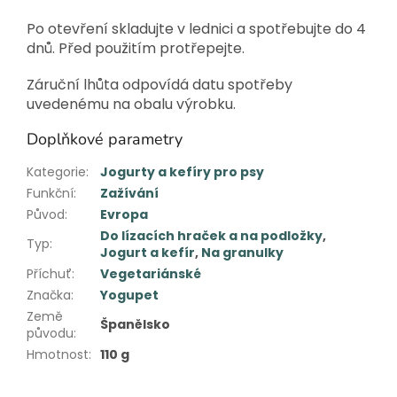
Po otevření skladujte v lednici a spotřebujte do 4
dnů. Před použitím protřepejte.
Záruční lhůta odpovídá datu spotřeby
uvedenému na obalu výrobku.
Doplňkové parametry
Kategorie
:
Jogurty a kefíry pro psy
Funkční
:
Zažívání
Původ
:
Evropa
Do lízacích hraček a na podložky
,
Typ
:
Jogurt a kefír
,
Na granulky
Příchuť
:
Vegetariánské
Značka
:
Yogupet
Země
Španělsko
původu
:
Hmotnost
:
110 g