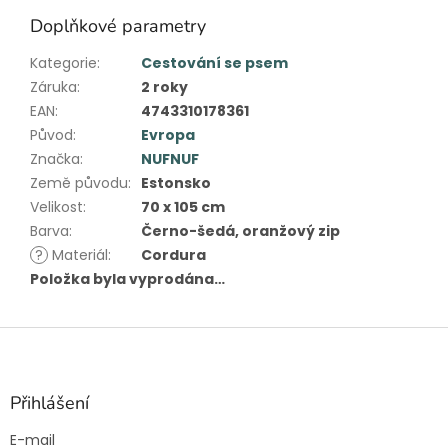
Doplňkové parametry
Kategorie
:
Cestování se psem
Záruka
:
2 roky
EAN
:
4743310178361
Původ
:
Evropa
Značka
:
NUFNUF
Země původu
:
Estonsko
Velikost
:
70 x 105 cm
Barva
:
Černo-šedá, oranžový zip
?
Materiál
:
Cordura
Položka byla vyprodána…
Z
á
p
a
Přihlášení
t
E-mail
í