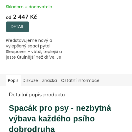
Skladem u dodavatele
2 447 Kč
od
DETAIL
Představujeme nový a
vylepšený spací pytel
Sleepover – větší, teplejší a
ještě útulnější než dříve. Je
to jako velká, útulná
jeskyně vytvořená
speciálně pro vašeho
chlupatého kamaráda.
Popis
Diskuze
Značka
Ostatní informace
Tento...
Detailní popis produktu
Spacák pro psy - nezbytná
výbava každého psího
dobrodruha