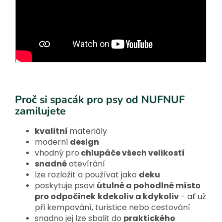
Proč si spacák pro psy od NUFNUF
zamilujete
kvalitní
materiály
moderní
design
vhodný pro
chlupáče všech velikostí
snadné
otevírání
lze rozložit a používat jako
deku
poskytuje psovi
útulné a pohodlné místo
pro odpočinek
kdekoliv a kdykoliv
- ať už
při kempování, turistice nebo cestování
snadno jej lze sbalit do
praktického