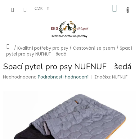
Přejít
NÁKU
na
CZK
obsah
KOŠÍK
Domů
/
Kvalitní potřeby pro psy
/
Cestování se psem
/
Spací
pytel pro psy NUFNUF - šedá
Spací pytel pro psy NUFNUF - šedá
Průměrné
Neohodnoceno
Podrobnosti hodnocení
Značka:
NUFNUF
hodnocení
produktu
je
0,0
z
5
hvězdiček.