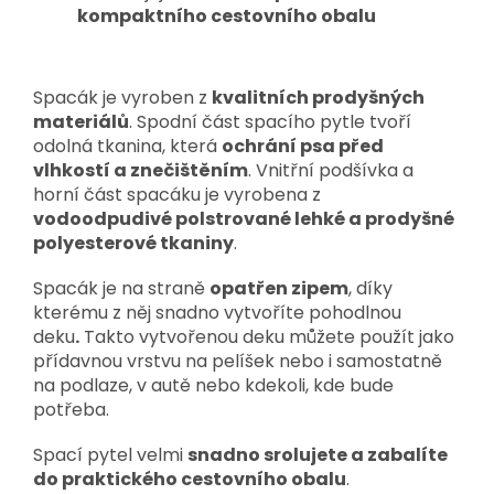
kompaktního cestovního obalu
Spacák je vyroben z
kvalitních prodyšných
materiálů
. Spodní část spacího pytle tvoří
odolná tkanina, která
ochrání psa před
vlhkostí a znečištěním
. Vnitřní podšívka a
horní část spacáku je vyrobena z
vodoodpudivé polstrované lehké a prodyšné
polyesterové tkaniny
.
Spacák je na straně
opatřen zipem
, díky
kterému z něj snadno vytvoříte pohodlnou
deku
.
Takto vytvořenou deku můžete použít jako
přídavnou vrstvu na pelíšek nebo i samostatně
na podlaze, v autě nebo kdekoli, kde bude
potřeba.
Spací pytel velmi
snadno srolujete a zabalíte
do praktického cestovního obalu
.