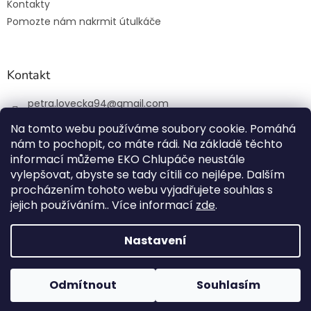
Kontakty
Pomozte nám nakrmit útulkáče
Kontakt
petra.lovecka94
@
gmail.com
+420 774 131 648
Na tomto webu používáme soubory cookie. Pomáhá
nám to pochopit, co máte rádi. Na základě těchto
ekochlupac.cz
informací můžeme EKO Chlupáče neustále
vylepšovat, abyste se tady cítili co nejlépe. Dalším
procházením tohoto webu vyjadřujete souhlas s
jejich používáním.. Více informací
zde
.
Vytvořil Shoptet
Nastavení
Copyright 2026
EKO Chlupáč
. Všechna práva vyhrazena.
Odmítnout
Souhlasím
Všechny použité ikony vytvořil Freepik z
www.flaticon.com
a
www.freepik.com
.