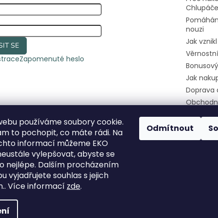
Chlupáč
Pomáhám
nouzi
Jak vznik
SIT SE
Věrnostn
strace
Zapomenuté heslo
Bonusový
Jak naku
Doprava 
Obchodn
Podmínky
webu používáme soubory cookie.
osobních
Odmítnout
S
 to pochopit, co máte rádi. Na
Kontakty
ěchto informací můžeme EKO
Pomozte
eustále vylepšovat, abyste se
útulkáče
 co nejlépe. Dalším procházením
 vyjadřujete souhlas s jejich
.. Více informací
zde
.
hrazena.
ní