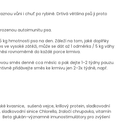
nou vůni i chuť po rybině. Drtivá většina psů ji proto
irozenou autoimunitu psa.
5 kg hmotnosti psa na den. Záleží na tom, jaké doplňky
es ve vysoké zátěži, může se dát až 1 odměrka / 5 kg váhy
směsi rovnoměrně do každé porce krmiva.
ovou směs denně cca měsíc a pak dejte 1–⁠2 týdny pauzu.
ntivně přidávejte směs ke krmivu jen 2–⁠3x týdně, např.
ské kvasnice, sušená vejce, krillový protein, sladkovodní
y, sladkovodní sinice Chlorella, žraločí chrupavka, vitamín
a
Beta glukán-významné imunostimulátory pro zvýšení