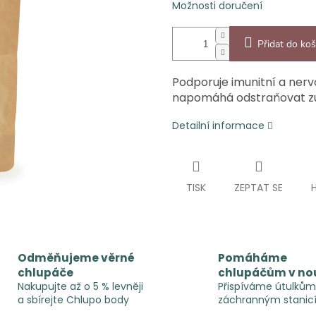
Možnosti doručení
Přidat do koš
Podporuje imunitní a nerv
napomáhá odstraňovat zub
Detailní informace
TISK
ZEPTAT SE
Odměňujeme věrné
Pomáháme
chlupáče
chlupáčům v no
Nakupujte až o 5 % levněji
Přispíváme útulkům
a sbírejte Chlupo body
záchranným stanic