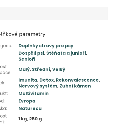
lňkové parametry
gorie
:
Doplňky stravy pro psy
Dospělí psi
,
Štěňata a junioři
,
Senioři
kost
Malý
,
Střední
,
Velký
upáče
:
Imunita
,
Detox
,
Rekonvalescence
,
ek
:
Nervový systém
,
Zubní kámen
ukt
:
Multivitamin
od
:
Evropa
čka
:
Natureca
kost
1 kg, 250 g
ní
: