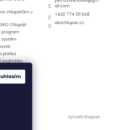
petra.lovecka94
@
gm
e
ail.com
e chlupáčům v
+420 774 131 648
ekochlupac.cz
l EKO Chlupáč
í program
 systém
povat
a platba
í podmínky
 ochrany
 údajů
ouhlasím
 nám nakrmit
Vytvořil Shoptet