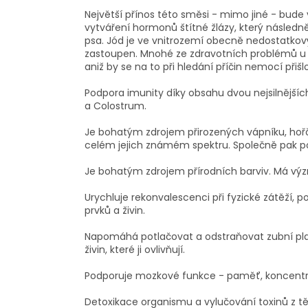
Největší přínos této směsi - mimo jiné - bu
vytváření hormonů štítné žlázy, který následně
psa. Jód je ve vnitrozemí obecně nedostatko
zastoupen. Mnohé ze zdravotních problémů u 
aniž by se na to při hledání příčin nemocí přišlo
Podpora imunity díky obsahu dvou nejsilnějšíc
a Colostrum.
Je bohatým zdrojem přirozených vápníku, hořčí
celém jejich známém spektru. Společně pak pod
Je bohatým zdrojem přírodních barviv. Má význ
Urychluje rekonvalescenci při fyzické zátěží,
prvků a živin.
Napomáhá potlačovat a odstraňovat zubní plak
živin, které ji ovlivňují.
Podporuje mozkové funkce - paměť, koncentrac
Detoxikace organismu a vylučování toxinů z tě