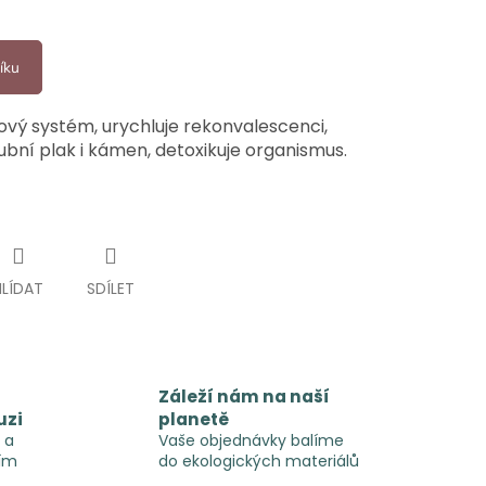
íku
ový systém, urychluje rekonvalescenci,
ní plak i kámen, detoxikuje organismus.
HLÍDAT
SDÍLET
Záleží nám na naší
uzi
planetě
 a
Vaše objednávky balíme
ím
do ekologických materiálů