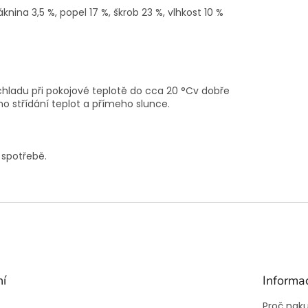
áknina 3,5 %, popel 17 %, škrob 23 %, vlhkost 10 %
 chladu při pokojové teplotě do cca 20 °Cv dobře
 střídání teplot a přímeho slunce.
 spotřebě.
ní
Informa
Proč nak