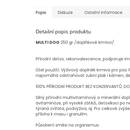
Popis
Diskuze
Ostatní informace
Detailní popis produktu
MULTI DOG
250 gr /doplňkové krmivo/
Přírodní detox, rekonvalescence, podporuje i
Účel použití: Výživový doplněk krmiva pro psa.
napomáhá odstraňovat zubní plak i kámen, de
100% PŘÍRODNÍ PRODUKT BEZ KONZERVANTŮ, D
Silný přírodní multivitamínový a minerální dopl
avitaminóze, při vysoké zátěži, detoxikaci po 
týraná zvířata, podvýživa, aj. Pro celkové zvýše
příloha k masu i granulím.
Působení směsi na organismus: