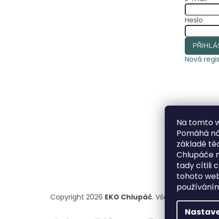
Heslo
PŘIHLÁ
Nová regi
Na tomto 
Pomáhá nám
základě t
Chlupáče n
tady cítili
tohoto webu
používáním
Copyright 2026
EKO Chlupáč
. Všechna práva vy
Nastave