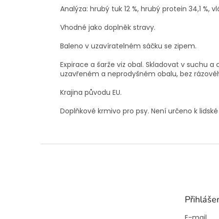
Analýza: hrubý tuk 12 %, hrubý protein 34,1 %, vl
Vhodné jako doplněk stravy.
Baleno v uzavíratelném sáčku se zipem.
Expirace a šarže viz obal. Skladovat v suchu a
uzavřeném a neprodyšném obalu, bez rázového
Krajina původu EU.
Doplňkové krmivo pro psy. Není určeno k lidské
Z
á
p
a
t
Přihláše
í
E-mail