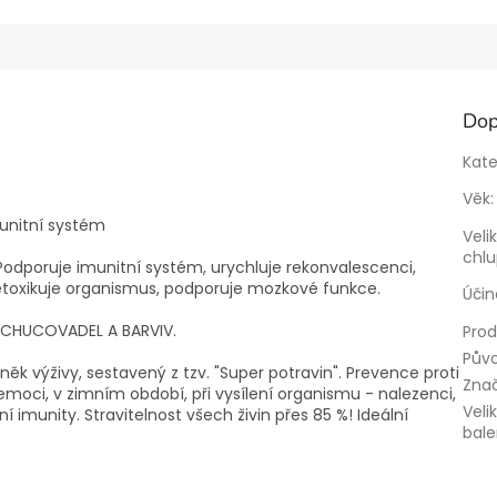
Dop
Kate
Věk
:
munitní systém
Veli
chl
 Podporuje imunitní systém, urychluje rekonvalescenci,
toxikuje organismus, podporuje mozkové funkce.
Účin
OCHUCOVADEL A BARVIV.
Prod
Pův
něk výživy, sestavený z tzv. "Super potravin". Prevence proti
Zna
nemoci, v zimním období, při vysílení organismu - nalezenci,
Veli
ní imunity. Stravitelnost všech živin přes 85 %! Ideální
bale