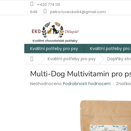
Přejít
+420 774 131
na
648
petra.lovecka94@gmail.com
obsah
Kvalitní potřeby pro psy
Kvalitní potřeby pro
Domů
Kvalitní potřeby pro psy
Doplňky str
Multi-Dog Multivitamin pro p
Průměrné
Neohodnoceno
Podrobnosti hodnocení
Značka
hodnocení
produktu
je
0,0
z
5
hvězdiček.