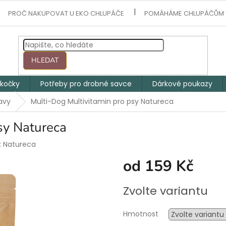
PROČ NAKUPOVAT U EKO CHLUPÁČE
POMÁHÁME CHLUPÁČŮM 
HLEDAT
 kočky
Potřeby pro drobné savce
Dárkové poukazy
avy
Multi-Dog Multivitamin pro psy Natureca
sy Natureca
:
Natureca
od
159 Kč
Měrná
Zvolte variantu
cena:
Hmotnost