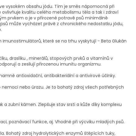
de ve vysokém obsahu jódu. Tím je směs nápomocná při
 ovlivňuje kvalitu celého metabolismu těla a tak i zdraví
vým prvkem a je v přirozené potravě psů minimálně
psů může vycházet právě z chronického nedostatku jódu,
.
h imunostimulátorů, které se na trhu vyskytují - Beta Glukán
ku, draslíku , minerálů, stopových prvků a vitamínů v
porují a zesilují přirozenou imunitu organizmu.
amné antioxidační, antibakteriální a antivirové účinky.
 po nemoci nebo úrazu. Je to bohatý zdroj všech potřebných
 a zubní kámen. Zlepšuje stav srsti a kůže díky komplexu
i, poznávací funkce, aj. Vhodné při výcviku mladých psů.
la. Bohatý zdroj hydrolytických enzymů štěpících tuky,