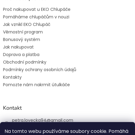
Proč nakupovat u EKO Chlupáče
Pomáháme chlupáčům v nouzi
Jak vznikl EKO Chlupáč
Věrnostní program
Bonusový systém
Jak nakupovat
Doprava a platba
Obchodní podmínky
Podmínky ochrany osobních údajů
Kontakty
Pomozte nám nakrmit útulkáče
Kontakt
petra.lovecka94
@
gmail.com
+420 774 131 648
Na tomto webu používáme soubory cookie. Pomáhá