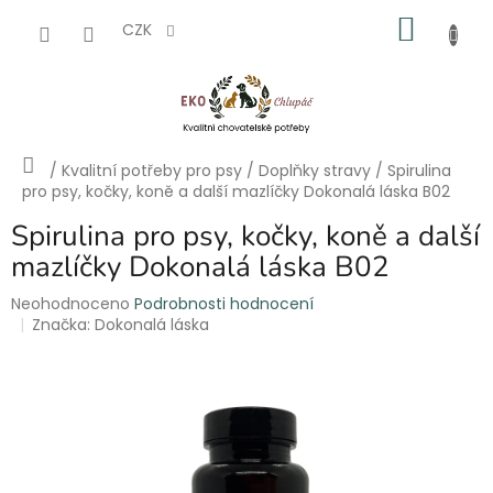
Přejít
NÁKU
na
CZK
obsah
KOŠÍK
Domů
/
Kvalitní potřeby pro psy
/
Doplňky stravy
/
Spirulina
pro psy, kočky, koně a další mazlíčky Dokonalá láska B02
Spirulina pro psy, kočky, koně a další
mazlíčky Dokonalá láska B02
Průměrné
Neohodnoceno
Podrobnosti hodnocení
hodnocení
Značka:
Dokonalá láska
produktu
je
0,0
z
5
hvězdiček.