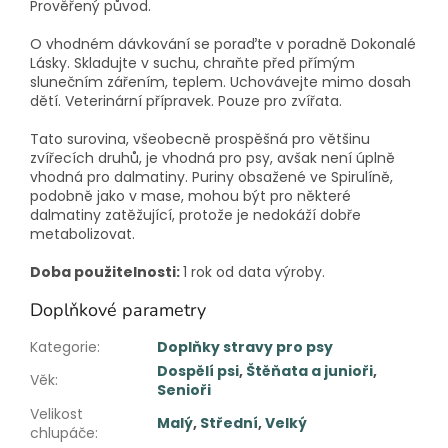
Prověřený původ.
O vhodném dávkování se poraďte v poradně Dokonalé
Lásky. Skladujte v suchu, chraňte před přímým
slunečním zářením, teplem. Uchovávejte mimo dosah
dětí. Veterinární přípravek. Pouze pro zvířata.
Tato surovina, všeobecně prospěšná pro většinu
zvířecích druhů, je vhodná pro psy, avšak není úplně
vhodná pro dalmatiny. Puriny obsažené ve Spirulíně,
podobně jako v mase, mohou být pro některé
dalmatiny zatěžující, protože je nedokáží dobře
metabolizovat.
Doba použitelnosti:
1 rok od data výroby.
Doplňkové parametry
Kategorie
:
Doplňky stravy pro psy
Dospělí psi
,
Štěňata a junioři
,
Věk
:
Senioři
Velikost
Malý
,
Střední
,
Velký
chlupáče
: