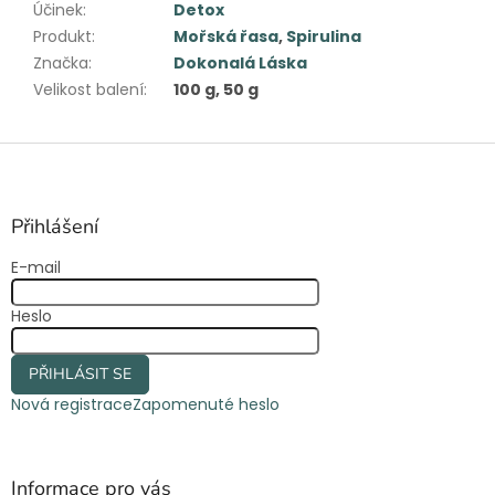
Účinek
:
Detox
Produkt
:
Mořská řasa
,
Spirulina
Značka
:
Dokonalá Láska
Velikost balení
:
100 g, 50 g
Z
á
p
a
Přihlášení
t
E-mail
í
Heslo
PŘIHLÁSIT SE
Nová registrace
Zapomenuté heslo
Informace pro vás