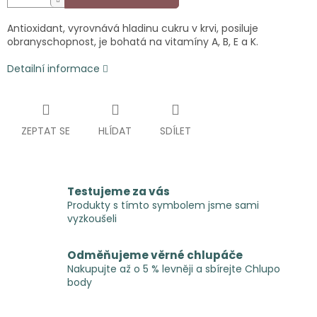
Antioxidant, vyrovnává hladinu cukru v krvi, posiluje
obranyschopnost, je bohatá na vitamíny A, B, E a K.
Detailní informace
ZEPTAT SE
HLÍDAT
SDÍLET
Testujeme za vás
Produkty s tímto symbolem jsme sami
vyzkoušeli
Odměňujeme věrné chlupáče
Nakupujte až o 5 % levněji a sbírejte Chlupo
body