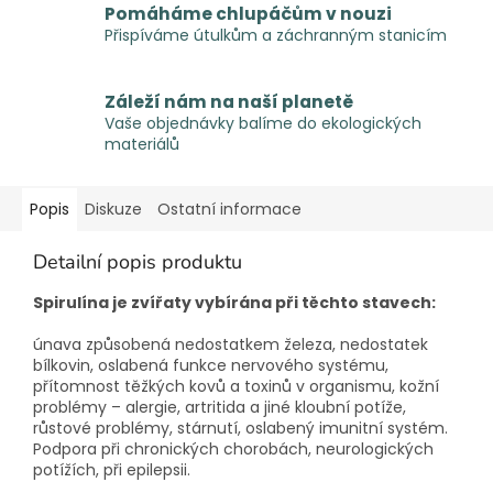
Pomáháme chlupáčům v nouzi
Přispíváme útulkům a záchranným stanicím
Záleží nám na naší planetě
Vaše objednávky balíme do ekologických
materiálů
Popis
Diskuze
Ostatní informace
Detailní popis produktu
Spirulína je zvířaty vybírána při těchto stavech:
únava způsobená nedostatkem železa, nedostatek
bílkovin, oslabená funkce nervového systému,
přítomnost těžkých kovů a toxinů v organismu, kožní
problémy – alergie, artritida a jiné kloubní potíže,
růstové problémy, stárnutí, oslabený imunitní systém.
Podpora při chronických chorobách, neurologických
potížích, při epilepsii.