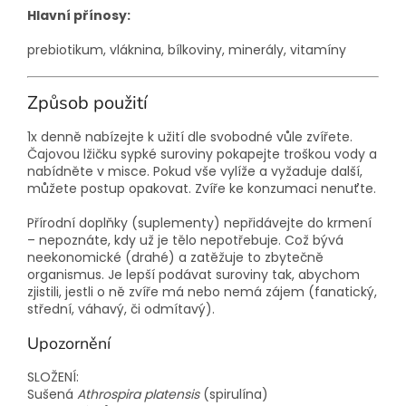
Hlavní přínosy:
prebiotikum, vláknina, bílkoviny, minerály, vitamíny
Způsob použití
1x denně nabízejte k užití dle svobodné vůle zvířete.
Čajovou lžičku sypké suroviny pokapejte troškou vody a
nabídněte v misce. Pokud vše vylíže a vyžaduje další,
můžete postup opakovat. Zvíře ke konzumaci nenuťte.
Přírodní doplňky (suplementy) nepřidávejte do krmení
– nepoznáte, kdy už je tělo nepotřebuje. Což bývá
neekonomické (drahé) a zatěžuje to zbytečně
organismus. Je lepší podávat suroviny tak, abychom
zjistili, jestli o ně zvíře má nebo nemá zájem (fanatický,
střední, váhavý, či odmítavý).
Upozornění
SLOŽENÍ:
Sušená
Athrospira platensis
(spirulína)