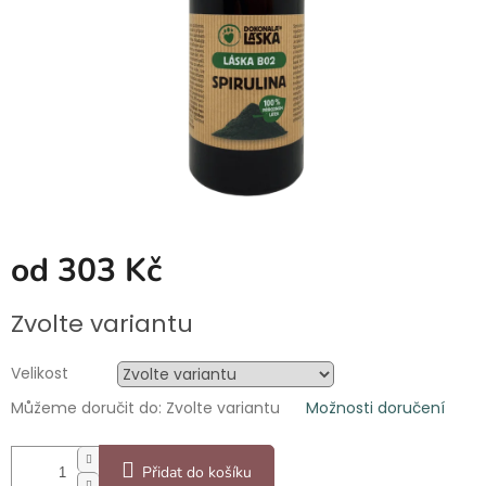
od
303 Kč
Měrná
Zvolte variantu
cena:
Velikost
Můžeme doručit do:
Zvolte variantu
Možnosti doručení
Přidat do košíku