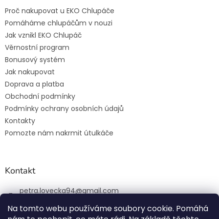
Proč nakupovat u EKO Chlupáče
Pomáháme chlupáčům v nouzi
Jak vznikl EKO Chlupáč
Věrnostní program
Bonusový systém
Jak nakupovat
Doprava a platba
Obchodní podmínky
Podmínky ochrany osobních údajů
Kontakty
Pomozte nám nakrmit útulkáče
Kontakt
petra.lovecka94
@
gmail.com
+420 774 131 648
Na tomto webu používáme soubory cookie. Pomáhá