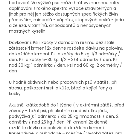
barfování.
Ve výživě psa může hrát významnou roli v
doplňování širokého spektra vysoce stravitelných a
jinak pro něj jen těžko dostupných specifických živin -
především, minerálů - vápníku, stopových prvků - jódu
a železa, vitamínů, antioxidantů a nenasycených
mastných kyselin.
Dávkování: Psi i kočky v domácím režimu bez stálé
zátěže: Při krmení 2x denně rozdělte dávku na polovinu
do každého krmení. Psi a kočky do 5 kg: 1/3 odměrky /
den. Psi a kočky 5–⁠30 kg: 1/2 - 3/4 odměrky / den. Psi
nad 30 kg: 1 odměrka / den. Psi nad 60 kg: 2 odměrky /
den
U hodně aktivních nebo pracovních psů v zátěži, při
stresu, poškození srsti a kůže, březí a kojící feny a
kočky:
Akutně, krátkodobě do 1 týdne ( v extrémní zátěži, před
závody - tažní psi, při akutním nedostatku jódu,
podvýživa ): 1 odměrka / do 25 kg hmotnosti / den, 2
odměrky / nad 25 kg / den. Při krmení 2x denně,
rozdělte dávku na polovic do každého krmení.
Preventivně, dlouhodobě –⁠ měsíce ( vysoká zátěž, pro