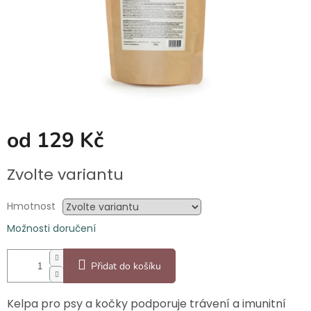
od
129 Kč
Měrná
Zvolte variantu
cena:
Hmotnost
Možnosti doručení
Přidat do košíku
Kelpa pro psy a kočky podporuje trávení a imunitní