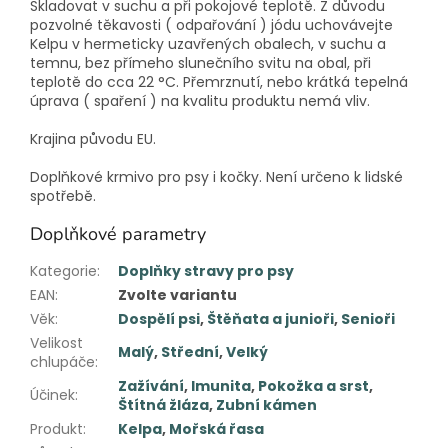
Skladovat v suchu a při pokojové teplotě. Z důvodu
pozvolné těkavosti ( odpařování ) jódu uchovávejte
Kelpu v hermeticky uzavřených obalech, v suchu a
temnu, bez přímeho slunečního svitu na obal, při
teplotě do cca 22 °C. Přemrznutí, nebo krátká tepelná
úprava ( spaření ) na kvalitu produktu nemá vliv.
Krajina původu EU.
Doplňkové krmivo pro psy i kočky. Není určeno k lidské
spotřebě.
Doplňkové parametry
Kategorie
:
Doplňky stravy pro psy
EAN
:
Zvolte variantu
Věk
:
Dospělí psi
,
Štěňata a junioři
,
Senioři
Velikost
Malý
,
Střední
,
Velký
chlupáče
:
Zažívání
,
Imunita
,
Pokožka a srst
,
Účinek
:
Štítná žláza
,
Zubní kámen
Produkt
:
Kelpa
,
Mořská řasa