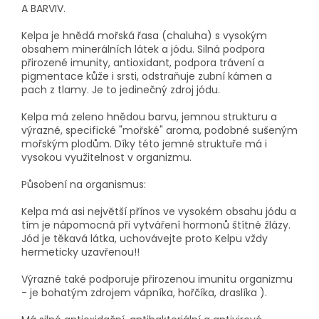
A BARVIV.
Kelpa je hnědá mořská řasa (chaluha) s vysokým
obsahem minerálních látek a jódu. Silná podpora
přirozené imunity, antioxidant, podpora trávení a
pigmentace kůže i srsti, odstraňuje zubní kámen a
pach z tlamy. Je to jedinečný zdroj jódu.
Kelpa má zeleno hnědou barvu, jemnou strukturu a
výrazné, specifické "mořské" aroma, podobné sušeným
mořským plodům. Díky této jemné struktuře má i
vysokou využitelnost v organizmu.
Působení na organismus:
Kelpa má asi největší přínos ve vysokém obsahu jódu a
tím je nápomocná při vytváření hormonů štítné žlázy.
Jód je těkavá látka, uchovávejte proto Kelpu vždy
hermeticky uzavřenou!!
Výrazné také podporuje přirozenou imunitu organizmu
- je bohatým zdrojem vápníka, hořčíka, draslíka ).