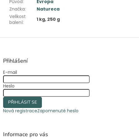
Původ
:
Evropa
Značka
:
Natureca
Velikost
1 kg, 250 g
balení
:
Z
á
p
a
Přihlášení
t
E-mail
í
Heslo
PŘIHLÁSIT SE
Nová registrace
Zapomenuté heslo
Informace pro vás