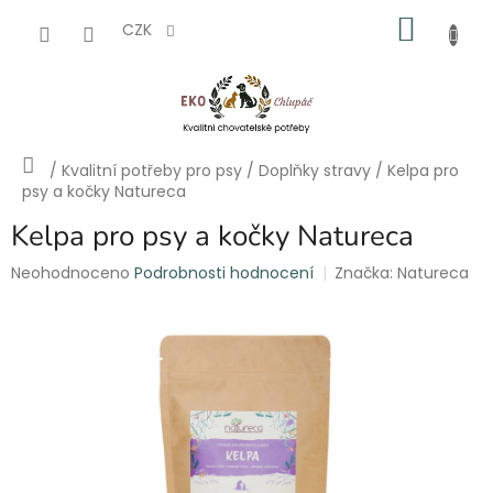
Přejít
NÁKU
na
CZK
obsah
KOŠÍK
Domů
/
Kvalitní potřeby pro psy
/
Doplňky stravy
/
Kelpa pro
psy a kočky Natureca
Kelpa pro psy a kočky Natureca
Průměrné
Neohodnoceno
Podrobnosti hodnocení
Značka:
Natureca
hodnocení
produktu
je
0,0
z
5
hvězdiček.