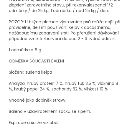
zlepšení zdravotního stavu, při rekonvalescenci 1/2
odměrky / do 25 kg, 1 odměrka / nad 25 kg / den.
POZOR: U bílých plemen výstavních psů může dojít při
pravidelné, delším používání Kelpy k dočastnému,
nežádoucímu zabarvení srsti. Po přerušení dávkování
případné vzniklé zbarvení do cca 2 - 3 týdnů odezní.
1 odměrka = 6 g
ODMĚRKA SOUČÁSTÍ BALENÍ
Složení: sušená kelpa
Analýza: hrubý protein 7 %, hrubý tuk 3,5 %, vláknina 8
%, hrubý popel 24 %, sacharidy 52 %, vlhkost 10 %
Vhodné jako doplněk stravy.
Baleno v uzavíratelném sáčku se zipem.
Expirace a šarže viz obal.