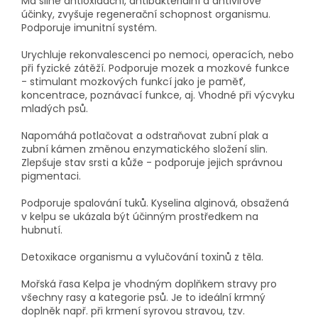
Má silné antioxidační, antibakteriální a antivirové
účinky, zvyšuje regenerační schopnost organismu.
Podporuje imunitní systém.
Urychluje rekonvalescenci po nemoci, operacích, nebo
při fyzické zátěží. Podporuje mozek a mozkové funkce
- stimulant mozkových funkcí jako je paměť,
koncentrace, poznávací funkce, aj. Vhodné při výcvyku
mladých psů.
Napomáhá potlačovat a odstraňovat zubní plak a
zubní kámen změnou enzymatického složení slin.
Zlepšuje stav srsti a kůže - podporuje jejich správnou
pigmentaci.
Podporuje spalování tuků. Kyselina alginová, obsažená
v kelpu se ukázala být účinným prostředkem na
hubnutí.
Detoxikace organismu a vylučování toxinů z těla.
Mořská řasa Kelpa je vhodným doplňkem stravy pro
všechny rasy a kategorie psů.
Je to ideální krmný
doplněk např. při krmení syrovou stravou, tzv.