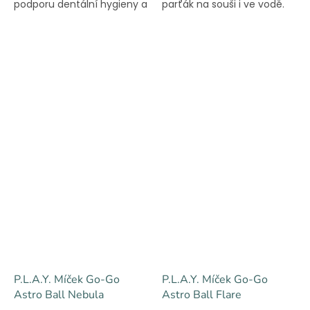
podporu dentální hygieny a
parťák na souši i ve vodě.
správného vývoje zubů. Lze
Bezpečný a šetrný k
ji naplnit pamlsky.
zubům.
P.L.A.Y. Míček Go-Go
P.L.A.Y. Míček Go-Go
Astro Ball Nebula
Astro Ball Flare