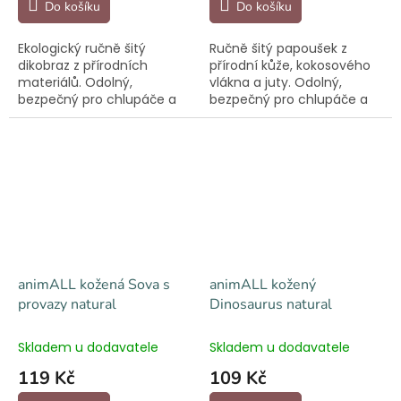
Do košíku
Do košíku
Ekologický ručně šitý
Ručně šitý papoušek z
dikobraz z přírodních
přírodní kůže, kokosového
materiálů. Odolný,
vlákna a juty. Odolný,
bezpečný pro chlupáče a
bezpečný pro chlupáče a
šetrný k přírodě.
šetrný k přírodě.
animALL kožená Sova s
animALL kožený
provazy natural
Dinosaurus natural
Skladem u dodavatele
Skladem u dodavatele
119 Kč
109 Kč