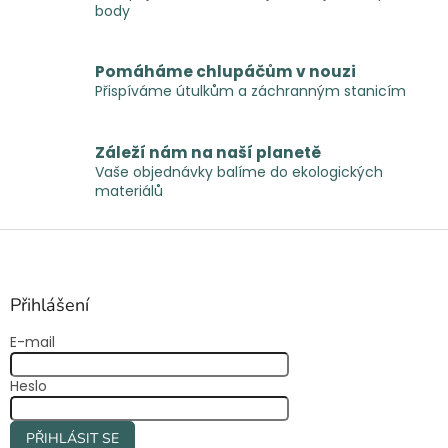
y
body
v
ý
p
Pomáháme chlupáčům v nouzi
i
Přispíváme útulkům a záchranným stanicím
s
u
Záleží nám na naší planetě
Vaše objednávky balíme do ekologických
materiálů
Z
á
p
a
Přihlášení
t
E-mail
í
Heslo
PŘIHLÁSIT SE