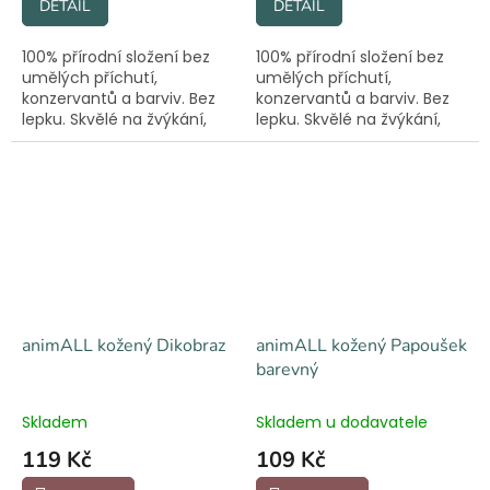
DETAIL
DETAIL
100% přírodní složení bez
100% přírodní složení bez
umělých příchutí,
umělých příchutí,
konzervantů a barviv. Bez
konzervantů a barviv. Bez
lepku. Skvělé na žvýkání,
lepku. Skvělé na žvýkání,
přetahování i aportování.
přetahování i aportování.
animALL kožený Dikobraz
animALL kožený Papoušek
barevný
Skladem
Skladem u dodavatele
119 Kč
109 Kč