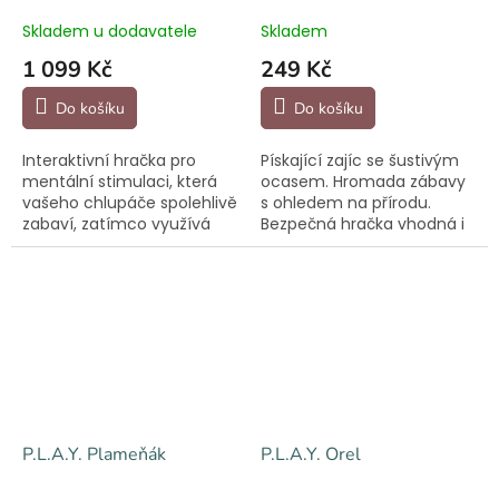
Skladem u dodavatele
Skladem
1 099 Kč
249 Kč
Do košíku
Do košíku
Interaktivní hračka pro
Pískající zajíc se šustivým
mentální stimulaci, která
ocasem. Hromada zábavy
vašeho chlupáče spolehlivě
s ohledem na přírodu.
zabaví, zatímco využívá
Bezpečná hračka vhodná i
své přirozené lovecké
pro ty nejmenší chlupáče.
schopnosti.
P.L.A.Y. Plameňák
P.L.A.Y. Orel