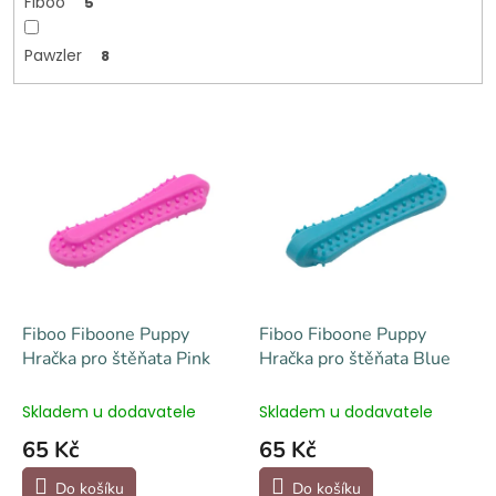
Fiboo
5
Pawzler
8
V
ý
p
i
s
p
r
o
d
Fiboo Fiboone Puppy
Fiboo Fiboone Puppy
u
Hračka pro štěňata Pink
Hračka pro štěňata Blue
k
t
Skladem u dodavatele
Skladem u dodavatele
ů
65 Kč
65 Kč
Do košíku
Do košíku