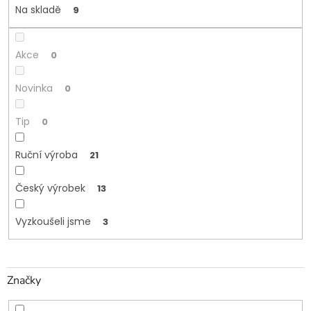
Na skladě
9
ů
Akce
0
Novinka
0
Tip
0
Ruční výroba
21
Český výrobek
13
Vyzkoušeli jsme
3
Značky