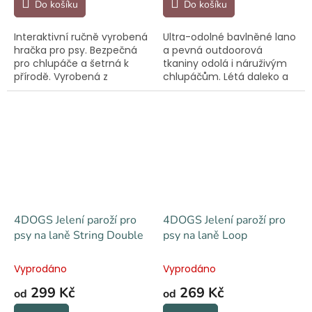
Do košíku
Do košíku
Interaktivní ručně vyrobená
Ultra-odolné bavlněné lano
hračka pro psy. Bezpečná
a pevná outdoorová
pro chlupáče a šetrná k
tkaniny odolá i náruživým
přírodě. Vyrobená z
chlupáčům. Létá daleko a
recyklovaných materiálů.
plave na vodní hladině.
4DOGS Jelení paroží pro
4DOGS Jelení paroží pro
psy na laně String Double
psy na laně Loop
Vyprodáno
Vyprodáno
299 Kč
269 Kč
od
od