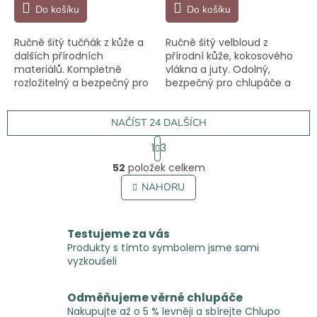
Do košíku
Do košíku
Ručně šitý tučňák z kůže a
Ručně šitý velbloud z
dalších přírodních
přírodní kůže, kokosového
materiálů. Kompletně
vlákna a juty. Odolný,
rozložitelný a bezpečný pro
bezpečný pro chlupáče a
chlupáče.
šetrný k přírodě.
NAČÍST 24 DALŠÍCH
S
1
3
t
O
r
52
položek celkem
v
á
l
NAHORU
n
á
k
o
d
v
a
Testujeme za vás
á
c
Produkty s tímto symbolem jsme sami
n
í
í
vyzkoušeli
p
r
v
Odměňujeme věrné chlupáče
k
Nakupujte až o 5 % levněji a sbírejte Chlupo