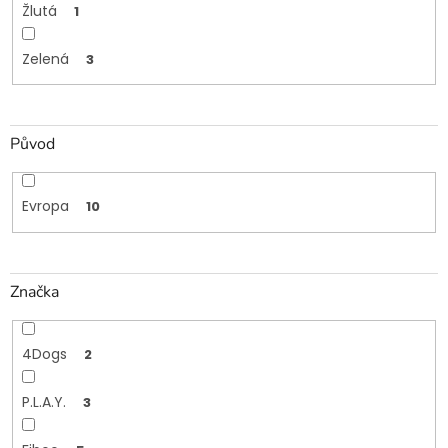
Žlutá
1
Zelená
3
Původ
Evropa
10
Značka
4Dogs
2
P.L.A.Y.
3