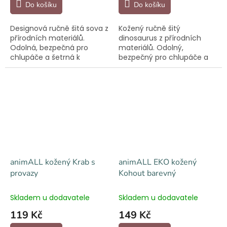
Do košíku
Do košíku
Designová ručně šitá sova z
Kožený ručně šitý
přírodních materiálů.
dinosaurus z přírodních
Odolná, bezpečná pro
materiálů. Odolný,
chlupáče a šetrná k
bezpečný pro chlupáče a
přírodě.
šetrný k přírodě.
animALL kožený Krab s
animALL EKO kožený
provazy
Kohout barevný
Skladem u dodavatele
Skladem u dodavatele
119 Kč
149 Kč