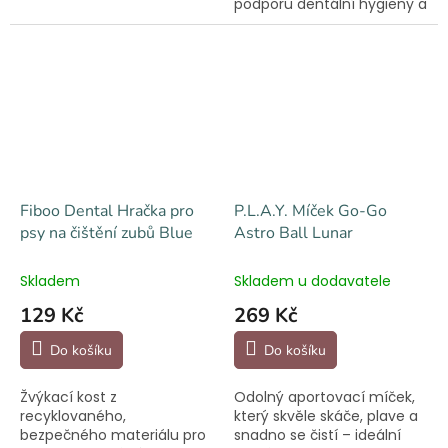
podporu dentální hygieny a
správného vývoje zubů. Lze
ji naplnit pamlsky.
Fiboo Dental Hračka pro
P.L.A.Y. Míček Go-Go
psy na čištění zubů Blue
Astro Ball Lunar
Skladem
Skladem u dodavatele
129 Kč
269 Kč
Do košíku
Do košíku
Žvýkací kost z
Odolný aportovací míček,
recyklovaného,
který skvěle skáče, plave a
bezpečného materiálu pro
snadno se čistí – ideální