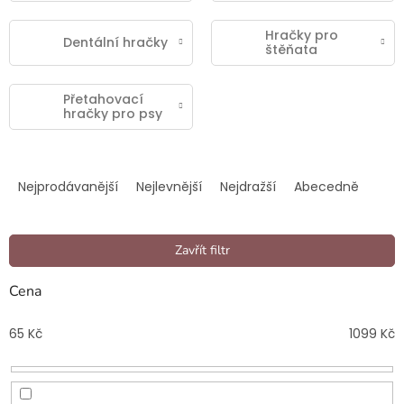
Hračky pro
Dentální hračky
štěňata
Přetahovací
hračky pro psy
Ř
a
Nejprodávanější
Nejlevnější
Nejdražší
Abecedně
z
e
n
Zavřít filtr
í
p
Cena
r
o
65
Kč
1099
Kč
d
u
k
t