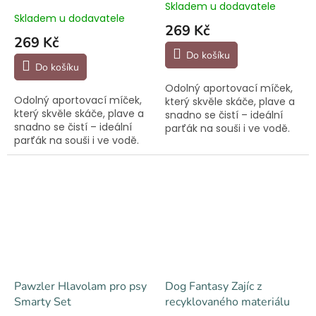
Skladem u dodavatele
Průměrné
Skladem u dodavatele
hodnocení
269 Kč
produktu
269 Kč
je
Do košíku
5,0
Do košíku
z
Odolný aportovací míček,
5
Odolný aportovací míček,
který skvěle skáče, plave a
hvězdiček.
který skvěle skáče, plave a
snadno se čistí – ideální
snadno se čistí – ideální
parťák na souši i ve vodě.
parťák na souši i ve vodě.
Bezpečný a šetrný k
Bezpečný a šetrný k
zubům.
zubům.
Pawzler Hlavolam pro psy
Dog Fantasy Zajíc z
Smarty Set
recyklovaného materiálu