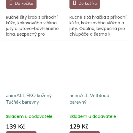
Do košíku
Do košíku
Ručně šitý krab z přírodní
Ručně šitá hračka z přírodní
kůže, kokosového vlákna,
kůže, kokosového vlákna a
juty a jutovo-bavlněného
juty. Odolná, bezpečná pro
lana. Bezpečný pro
chlupáče a šetrná k
chlupáče a šetrný k přírodě.
přírodě.
animALL EKO kožený
animALL Velbloud
Tučňák barevný
barevný
Skladem u dodavatele
Skladem u dodavatele
139 Kč
129 Kč