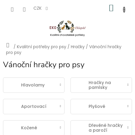
Přejít
NÁKU
na
CZK
obsah
KOŠÍK
Domů
/
Kvalitní potřeby pro psy
/
Hračky
/
Vánoční hračky
pro psy
Vánoční hračky pro psy
Hračky na
Hlavolamy
pamlsky
Aportovací
Plyšové
Dřevěné hračky
Kožené
a paroží