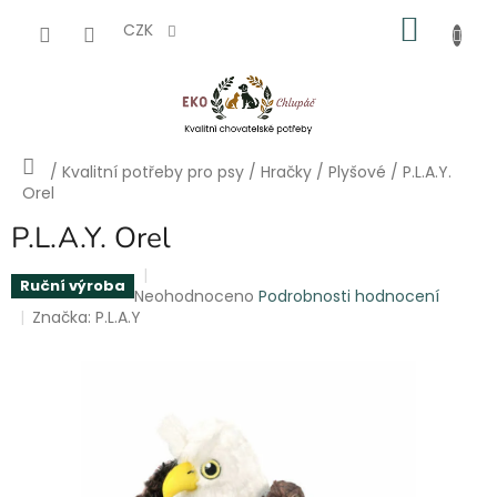
Přejít
NÁKU
na
CZK
obsah
KOŠÍK
Domů
/
Kvalitní potřeby pro psy
/
Hračky
/
Plyšové
/
P.L.A.Y.
Orel
P.L.A.Y. Orel
Ruční výroba
Průměrné
Neohodnoceno
Podrobnosti hodnocení
hodnocení
Značka:
P.L.A.Y
produktu
je
0,0
z
5
hvězdiček.