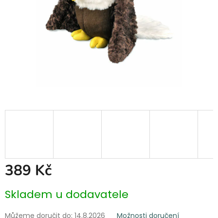
389 Kč
Měrná
Skladem u dodavatele
cena:
Můžeme doručit do:
14.8.2026
Možnosti doručení