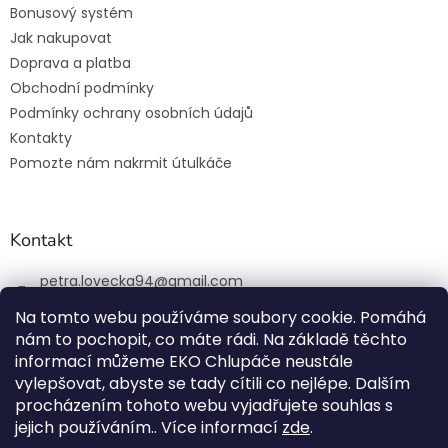
Bonusový systém
Jak nakupovat
Doprava a platba
Obchodní podmínky
Podmínky ochrany osobních údajů
Kontakty
Pomozte nám nakrmit útulkáče
Kontakt
petra.lovecka94
@
gmail.com
+420 774 131 648
Na tomto webu používáme soubory cookie. Pomáhá
nám to pochopit, co máte rádi. Na základě těchto
ekochlupac.cz
informací můžeme EKO Chlupáče neustále
vylepšovat, abyste se tady cítili co nejlépe. Dalším
procházením tohoto webu vyjadřujete souhlas s
jejich používáním.. Více informací
zde
.
Vytvořil Shoptet