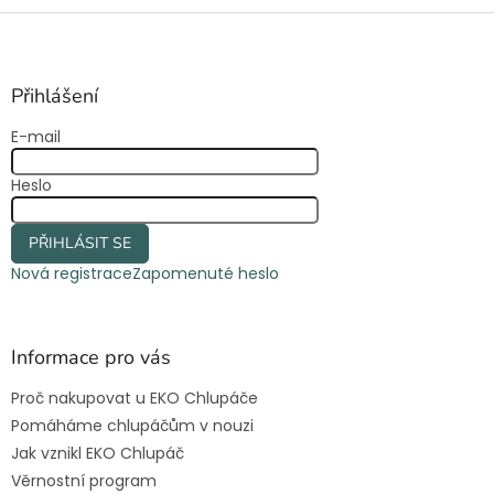
Z
á
p
a
Přihlášení
t
E-mail
í
Heslo
PŘIHLÁSIT SE
Nová registrace
Zapomenuté heslo
Informace pro vás
Proč nakupovat u EKO Chlupáče
Pomáháme chlupáčům v nouzi
Jak vznikl EKO Chlupáč
Věrnostní program