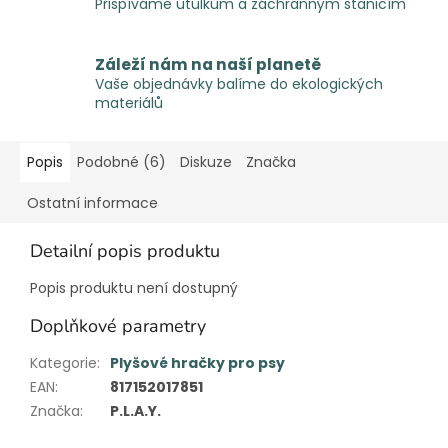
Přispíváme útulkům a záchranným stanicím
Záleží nám na naší planetě
Vaše objednávky balíme do ekologických
materiálů
Popis
Podobné (6)
Diskuze
Značka
Ostatní informace
Detailní popis produktu
Popis produktu není dostupný
Doplňkové parametry
Kategorie
:
Plyšové hračky pro psy
EAN
:
817152017851
Značka
:
P.L.A.Y.