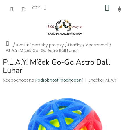
Přejít
NÁKU
na
CZK
obsah
KOŠÍK
Domů
/
Kvalitní potřeby pro psy
/
Hračky
/
Aportovací
/
P.L.A.Y. Míček Go-Go Astro Ball Lunar
P.L.A.Y. Míček Go-Go Astro Ball
Lunar
Průměrné
Neohodnoceno
Podrobnosti hodnocení
Značka:
P.L.A.Y
hodnocení
produktu
je
0,0
z
5
hvězdiček.