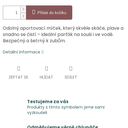
Přidat do košíku
Odolný aportovací míček, který skvěle skáče, plave a
snadno se čistí – ideální parťák na souši i ve vodě.
Bezpečný a šetrný k zubům.
Detailní informace
ZEPTAT SE
HLÍDAT
SDÍLET
Testujeme za vás
Produkty s tímto symbolem jsme sami
vyzkoušeli
Odměňujeme věrné chlupáče