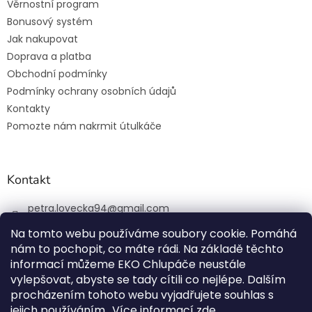
Věrnostní program
Bonusový systém
Jak nakupovat
Doprava a platba
Obchodní podmínky
Podmínky ochrany osobních údajů
Kontakty
Pomozte nám nakrmit útulkáče
Kontakt
petra.lovecka94
@
gmail.com
+420 774 131 648
Na tomto webu používáme soubory cookie. Pomáhá
nám to pochopit, co máte rádi. Na základě těchto
ekochlupac.cz
informací můžeme EKO Chlupáče neustále
vylepšovat, abyste se tady cítili co nejlépe. Dalším
procházením tohoto webu vyjadřujete souhlas s
jejich používáním.. Více informací
zde
.
Vytvořil Shoptet