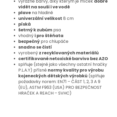
výrazné barvy, díky kterým je míček
dobře
vidět na souši i ve vodě
plave
na hladině
univerzální velikost
8 cm
píská
šetrný k zubům
psa
vhodný
i pro štěňata
bezpečný
pro chlupáče
snadno se čistí
vyrobený
z recyklovaných materiálů
certifikované netoxické barvivo bez AZO
splňuje (stejně jako všechny ostatní hračky
P.L.A.Y) přísné
normy kvality pro výrobu
kojeneckých dětských výrobků
(splňuje
požadavky norem: EN71 – ČÁST 1, 2, 3 A 9
(EU), ASTM F963 (USA) PRO BEZPEČNOST
HRAČEK A REACH – SVHC)