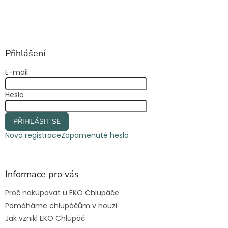
Z
á
p
a
Přihlášení
t
E-mail
í
Heslo
PŘIHLÁSIT SE
Nová registrace
Zapomenuté heslo
Informace pro vás
Proč nakupovat u EKO Chlupáče
Pomáháme chlupáčům v nouzi
Jak vznikl EKO Chlupáč