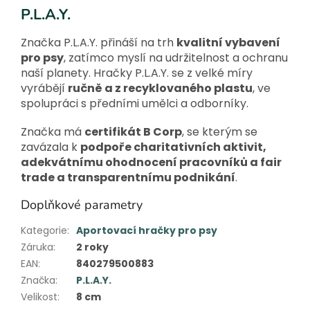
P.L.A.Y.
Značka P.L.A.Y. přináší na trh
kvalitní vybavení
pro psy
, zatímco myslí na udržitelnost a ochranu
naší planety. Hračky P.L.A.Y. se z velké míry
vyrábějí
ručně a z recyklovaného plastu
, ve
spolupráci s předními umělci a odborníky.
Značka má
certifikát B Corp
, se kterým se
zavázala k
podpoře charitativních aktivit,
adekvátnímu ohodnocení pracovníků a fair
trade a transparentnímu podnikání
.
Doplňkové parametry
Kategorie
:
Aportovací hračky pro psy
Záruka
:
2 roky
EAN
:
840279500883
Značka
:
P.L.A.Y.
Velikost
:
8 cm