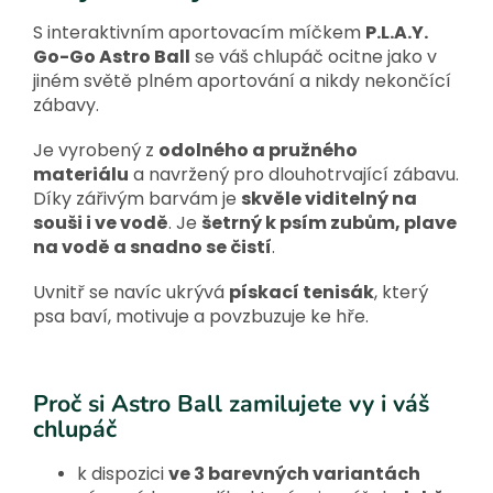
S interaktivním aportovacím míčkem
P.L.A.Y.
Go-Go Astro Ball
se váš chlupáč ocitne jako v
jiném světě plném aportování a nikdy nekončící
zábavy.
Je vyrobený z
odolného a pružného
materiálu
a navržený pro dlouhotrvající zábavu.
Díky zářivým barvám je
skvěle viditelný na
souši i ve vodě
. Je
šetrný k psím zubům, plave
na vodě a snadno se čistí
.
Uvnitř se navíc ukrývá
pískací tenisák
, který
psa baví, motivuje a povzbuzuje ke hře.
Proč si Astro Ball zamilujete vy i váš
chlupáč
k dispozici
ve 3 barevných variantách