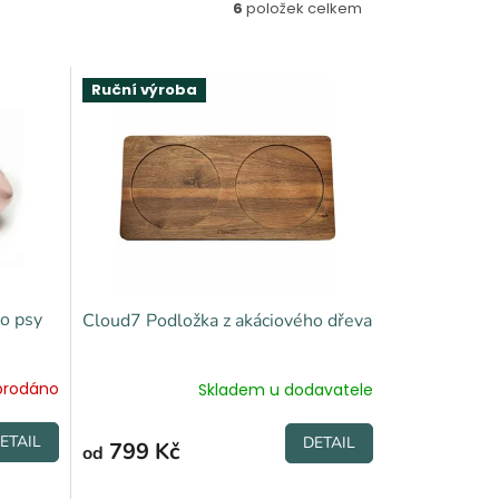
6
položek celkem
Ruční výroba
o psy
Cloud7 Podložka z akáciového dřeva
prodáno
Skladem u dodavatele
ETAIL
DETAIL
799 Kč
od