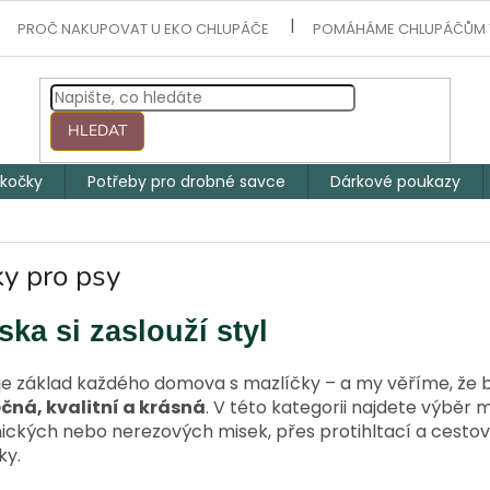
PROČ NAKUPOVAT U EKO CHLUPÁČE
POMÁHÁME CHLUPÁČŮM 
HLEDAT
 kočky
Potřeby pro drobné savce
Dárkové poukazy
y pro psy
ska si zaslouží styl
je základ každého domova s mazlíčky – a my věříme, že 
čná, kvalitní a krásná
. V této kategorii najdete výběr 
ckých nebo nerezových misek, přes protihltací a cestovní
ky.