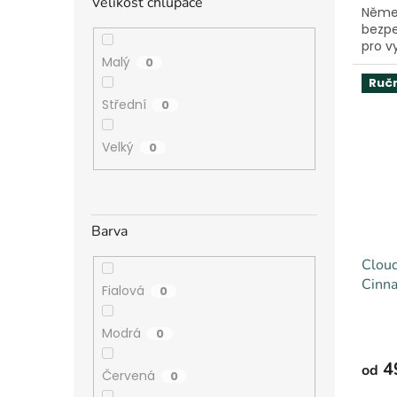
Velikost chlupáče
Něme
bezpe
pro v
Malý
0
Ručn
Střední
0
Velký
0
Barva
Cloud
Cinn
Fialová
0
Modrá
0
4
od
Červená
0