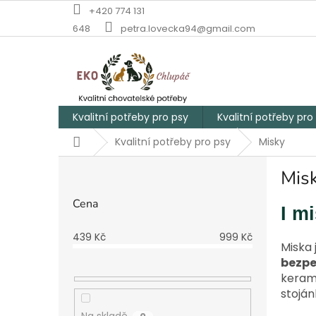
Přejít
+420 774 131
na
648
petra.lovecka94@gmail.com
obsah
Kvalitní potřeby pro psy
Kvalitní potřeby pro
Domů
Kvalitní potřeby pro psy
Misky
P
Misk
o
s
Cena
t
I mi
r
439
Kč
999
Kč
a
Miska 
n
bezpe
n
kerami
í
stoján
p
Na skladě