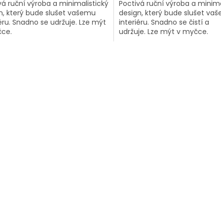
vá ruční výroba a minimalistický
Poctivá ruční výroba a minima
n, který bude slušet vašemu
design, který bude slušet va
iéru. Snadno se udržuje. Lze mýt
interiéru. Snadno se čistí a
ce.
udržuje. Lze mýt v myčce.
O