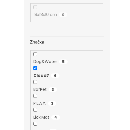
18x18x10 cm
0
Značka
Dog&Water
5
Cloud7
6
BafPet
3
P.L.A.Y.
3
LickiMat
4