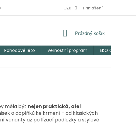
V NOUZI
JAK VZNIKL EKO CHLUPÁČ
CZK
Přihlášení
VĚRNOSTNÍ PROGRAM
NÁKUPNÍ
Prázdný košík
KOŠÍK
Pohodové léto
Věrnostní program
EKO Chlupáčův 
by měla být
nejen praktická, ale i
misek a doplňků ke krmení – od klasických
 varianty až po lízací podložky a stylové