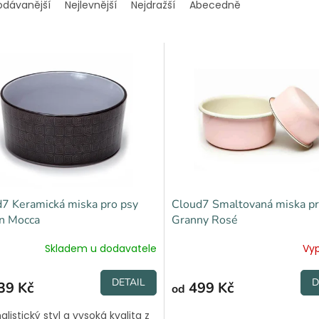
odávanější
Nejlevnější
Nejdražší
Abecedně
7 Keramická miska pro psy
Cloud7 Smaltovaná miska pr
n Mocca
Granny Rosé
Skladem u dodavatele
Vy
DETAIL
D
39 Kč
499 Kč
od
listický styl a vysoká kvalita z