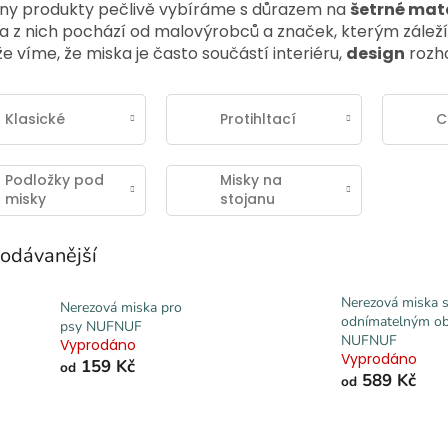
ny produkty pečlivě vybíráme s důrazem na
šetrné mate
a z nich pochází od malovýrobců a značek, kterým záleží 
e víme, že miska je často součástí interiéru,
design
rozh
Klasické
Protihltací
C
Podložky pod
Misky na
misky
stojanu
odávanější
Nerezová miska 
Nerezová miska pro
odnímatelným o
psy NUFNUF
NUFNUF
Vyprodáno
Vyprodáno
159 Kč
od
589 Kč
od