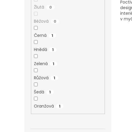
Pocti
Žlutá
0
desig
inter
v myč
Béžová
0
Černá
1
Hnědá
1
Zelená
1
Růžová
1
Šedá
1
Oranžová
1