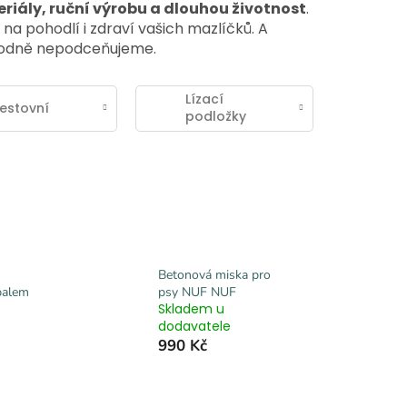
riály, ruční výrobu a dlouhou životnost
.
na pohodlí i zdraví vašich mazlíčků. A
odně nepodceňujeme.
Lízací
estovní
podložky
s
Betonová miska pro
balem
psy NUF NUF
Skladem u
dodavatele
990 Kč