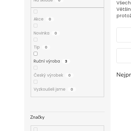
a
0
Všech
n
Většin
e
protož
Akce
l
0
Novinka
0
Tip
0
Ruční výroba
3
Nejpr
Český výrobek
0
Vyzkoušeli jsme
0
Značky
Ř