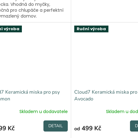
cka. Vhodná do myčky,
čná pro chlupáče a perfektní
ymazlený domov.
í výroba
Ruční výroba
7 Keramická miska pro psy
Cloud7 Keramická miska pro
amon
Avocado
Skladem u dodavatele
Skladem u dod
DETAIL
D
99 Kč
499 Kč
od