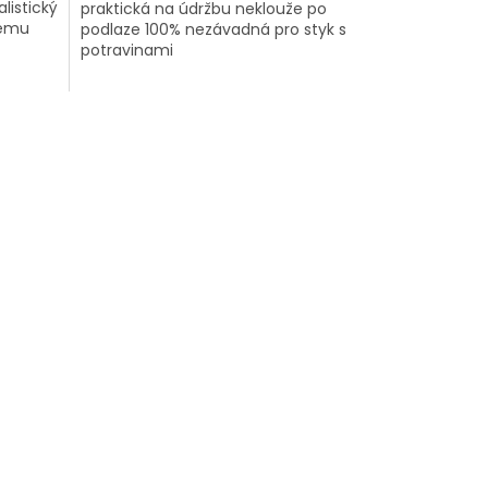
listický
praktická na údržbu neklouže po
šemu
podlaze 100% nezávadná pro styk s
potravinami