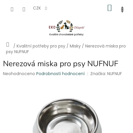
Přejít
NÁKU
na
CZK
obsah
KOŠÍK
Domů
/
Kvalitní potřeby pro psy
/
Misky
/
Nerezová miska pro
psy NUFNUF
Nerezová miska pro psy NUFNUF
Průměrné
Neohodnoceno
Podrobnosti hodnocení
Značka:
NUFNUF
hodnocení
produktu
je
0,0
z
5
hvězdiček.