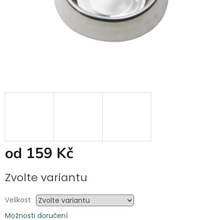
od
159 Kč
Měrná
Zvolte variantu
cena:
Velikost
Možnosti doručení