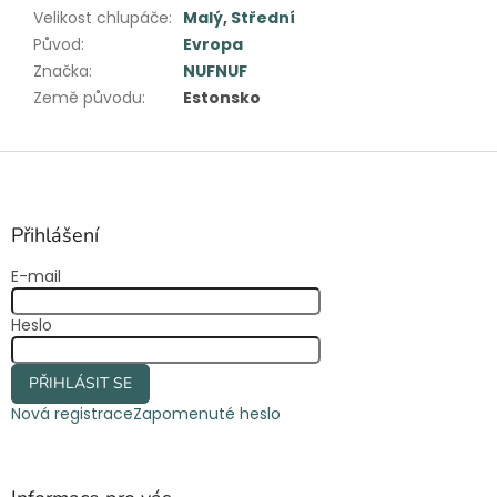
Velikost chlupáče
:
Malý
,
Střední
Původ
:
Evropa
Značka
:
NUFNUF
Země původu
:
Estonsko
Z
á
p
a
Přihlášení
t
E-mail
í
Heslo
PŘIHLÁSIT SE
Nová registrace
Zapomenuté heslo