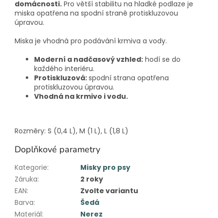
domácnosti.
Pro větší stabilitu na hladké podlaze je
miska opatřena na spodní straně protiskluzovou
úpravou.
Miska je vhodná pro podávání krmiva a vody.
Moderní a nadčasový vzhled:
hodí se do
každého interiéru.
Protiskluzová:
spodní strana opatřena
protiskluzovou úpravou.
Vhodná na krmivo i vodu.
Rozměry: S (0,4 L), M (1 L), L (1,8 L)
Doplňkové parametry
Kategorie
:
Misky pro psy
Záruka
:
2 roky
EAN
:
Zvolte variantu
Barva
:
Šedá
Materiál
:
Nerez