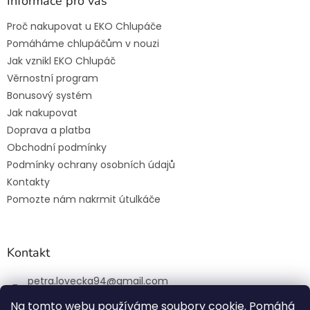
Informace pro vás
Proč nakupovat u EKO Chlupáče
Pomáháme chlupáčům v nouzi
Jak vznikl EKO Chlupáč
Věrnostní program
Bonusový systém
Jak nakupovat
Doprava a platba
Obchodní podmínky
Podmínky ochrany osobních údajů
Kontakty
Pomozte nám nakrmit útulkáče
Kontakt
petra.lovecka94
@
gmail.com
+420 774 131 648
Na tomto webu používáme soubory cookie. Pomáhá